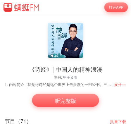
打开APP
40
《诗经》| 中国人的精神浪漫
主播:
甲子又雨
1. 内容简介 | 我觉得诗经是这个世界上最浪漫的一部经书。三千年后，我们再看她时。她依然如同天空的皓月，在你我的每一个不眠之夜，洒下浸润灵魂的光。 2. 每期一首诗，与你聊聊我的解读与感受。 3. 带给你美的享受与心灵的治愈。
展开
她是中国古代诗歌的源头，她是华夏先民的生活群像，她塑造了一个民族的
在先秦时她只称《诗》或《诗三百》，因孔子看重她，悉心编订，西汉时奉
听完整版
我觉得她可能是这个世界上最浪漫的一部经书。不同于世界各宗教经典晦涩
三千年后，我们再看她时。那些文字里的劳作、那些爱情、那些战争、那些
节目（71）
我又觉得她是中国古人审美的高光时刻。窈窕淑女，君子好逑。蒹葭苍苍，
批量下载
这三百余首诗，时间上从西周至春秋跨度五六百年，空间上从黄河流域到长