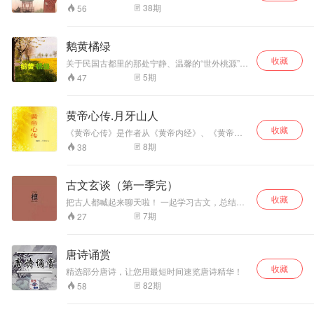
来了解“神童”王勃的身世，了解他的生前身后之
38
期
56
事！
鹅黄橘绿
收藏
关于民国古都里的那处宁静、温馨的“世外桃源”，
关于徐志摩与林徽因的《偶然》和《仍然》，关
5
期
47
于新月派盟主的爱情日记、书信、诗和感怀、记
游和叙事散文...... 徐志摩的那些美轮美奂的文
字，你读过几篇？ 那文字中的意境悠远、神思飘
黄帝心传.月牙山人
逸，你感受到了几分？ 看一回凝静的桥影， 数一
收藏
数螺钿的波纹； 我倚暖了石阑的青苔， 青苔凉透
《黄帝心传》是作者从《黄帝内经》、《黄帝外
了我的心坎...... 还有几句更笨重的怎能仿佛那游
径》、《黄帝四经》、《黄帝阴符经》、《黄帝
8
期
38
丝似轻妙的情景： 难忘七月的黄昏，远树凝寂，
铭》等黄帝典籍中抽取整理的大道精华，是《道
像墨泼的山形，衬出轻柔暝色， 密稠稠，七分鹅
德经》之源。全传六篇，共三十二章。 阐述轩辕
黄，三分桔绿， 那妙意只可去秋梦边缘捕
文化核心集成，成为中华文化的重要组成部分。
古文玄谈（第一季完）
捉；...... ——摘自徐志摩《我所知道的康桥》
古云：“赤子之心，至诚之道；知行合一，彼岸之
收藏
桥。” 是故先王曰：“惟精惟一，允执厥中”，其妙
把古人都喊起来聊天啦！ 一起学习古文，总结分
在于谨慎察微之道，其本在于专一不二。是故轩
享。
7
期
27
辕黄帝立四面，惟传一心。
唐诗诵赏
收藏
精选部分唐诗，让您用最短时间速览唐诗精华！
82
期
58