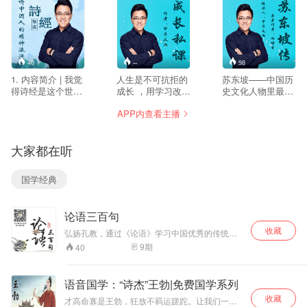
畔的另一头，不仅为你，也为治愈自己。
40
--
98
1. 内容简介 | 我觉
人生是不可抗拒的
苏东坡——中国历
得诗经是这个世界
成长 ，用学习改造
史文化人物里最可
上最浪漫的一部经
自己 1、学习的输
爱的人 时光最擅长
APP内查看主播
书。三千年后，我
出方式。 2、时光
的事情就是把一个
们再看她时。她依
的记录方式。 3、
三维世界活生生存
然如同天空的皓
遇到有趣灵魂的
在过的人变成一个
大家都在听
月，在你我的每一
你。
二维的图片。所以
个不眠之夜，洒下
后人对前日的理解
浸润灵魂的光。 2.
便只能是少了些灵
国学经典
每期一首诗，与你
魂，失了些血肉的
聊聊我的解读与感
油墨脸谱。如此就
受。 3. 带给你美
鲜有人知屈原在郁
论语三百句
的享受与心灵的治
郁不得志之前受到
愈。
过楚国国君的重
收藏
弘扬孔教，通过《论语》学习中国优秀的传统文
用，一身仙气的李
化。
9
期
40
白还是剑法高超的
侠客，忧国忧民的
杜甫也有会当凌绝
语音国学：“诗杰”王勃|免费国学系列
顶的意气风发时。
收藏
才高命寡是王勃，狂放不羁运蹉跎。让我们一起