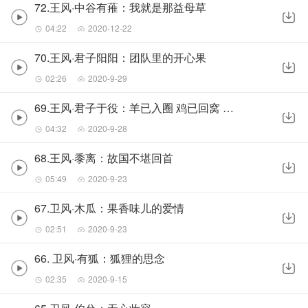
72.王风·中谷有蓷：我就是那益母草
风雅颂，她承载了先民的精神浪漫；赋比兴，她抒发了山水之间的那些柔情
04:22
2020-12-22
对于诗经，任何的翻译可能都会影响她的美感，所以最好是原文诵读；任何
我们一起感受诗经之美。
70.王风·君子阳阳：团队里的开心果
02:26
2020-9-29
69.王风·君子于役：羊已入圈 鸡已回窝 你在哪里
04:32
2020-9-28
68.王风·黍离：故国不堪回首
05:49
2020-9-23
67.卫风·木瓜：果香味儿的爱情
02:51
2020-9-23
66. 卫风·有狐：狐狸的思念
02:35
2020-9-15