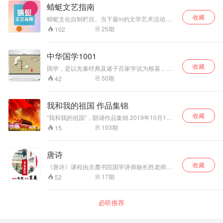
蜻蜓文艺指南
收藏
蜻蜓文化自制栏目。当下最in的文学艺术活动、
策展、先锋艺术家……尽在蜻蜓文艺指南。
25
期
102
中华国学1001
收藏
国学，是以先秦经典及诸子百家学说为根基，它
涵盖了两汉经学、魏晋玄学、隋唐道学、宋明理
50
期
42
学、明清实学和同时期的先秦诗赋、汉赋、六朝
骈文、唐宋诗词、元曲与明清小说并历代史学等
一套完整的文化、学术体系。中国历史上"国学"是
我和我的祖国 作品集锦
指以"国子监"为首的官学，自 "西学东渐"后相对西
收藏
学而言泛指"中国传统思想文化学术"。
“我和我的祖国”，朗诵作品集锦 2019年10月1
日，我们伟大祖国将迎来她的70岁生日，70年披
103
期
15
荆斩棘，70年风雨兼程，中国人民创造了举世瞩
目的中国奇迹！
唐诗
收藏
《唐诗》课程由京麓书院国学讲师杨长胜老师主
讲，全长285分钟。也许，在我们每个人的心
17
期
52
底，都藏着一个小小的唐朝。所以在今天，唐装
才重回我们的衣柜，中国结又重系我们的裙衫，
唐时的歌曲包上了摇滚的外壳，又一遍遍回响在
必听推荐
我们耳畔……爱中国，可以有一千一万种理由，
选一个最浪漫的理由来爱她吧——唐诗生于唐
朝……