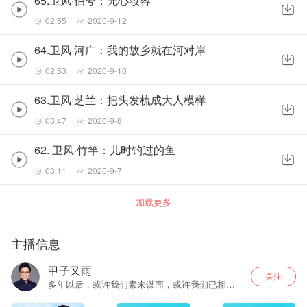
65.卫风·伯兮：无心妆容
02:55
2020-9-12
64.卫风·河广：我的故乡就在河对岸
02:53
2020-9-10
63.卫风·芝兰：把头发梳成大人模样
03:47
2020-9-8
62. 卫风·竹竿：儿时钓过的鱼
03:11
2020-9-7
加载更多
主播信息
甲子又雨
关注
多年以后，或许我们素未谋面，或许我们已相交
为友。岁月依旧慷慨，年华已渐渐丰满。在你耳