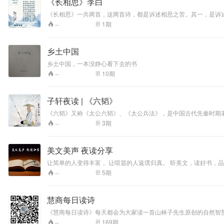
《长相思》李白
《长相思》一共两首，这两首诗，都是诉述相思之苦。其一，是诉
安后，对唐玄宗的怀念。其二，以春花春风起兴，写女思男。望月
1
期
--
同，实为风马牛不相及。但蘅塘退士辑为先后，看起来似乎是一对
乡土中国
乡土中国，一本没静心看下去的书
10
期
--
子轩夜读 | 《六韬》
《六韬》又称《太公六韬》、《太公兵法》，是中国古代先秦时期
想精华的集中体现。最早明确收录此书的是《隋书·经籍志》，题为
3
期
--
韬》是战国时期黄老道家典籍。全书有六卷，共六十篇。《六韬》
成的著作，《六韬》的基本理论和范畴，多来自道家，主张柔弱胜刚强
军事思想有很大的影响，被誉为是兵家权谋类的始祖。司马迁《史记
美文美声 夜读分享
16世纪传入日本，18世纪传入欧洲，现今已翻译成日、法、朝、越、英
让简单的人变得丰富， 让喧嚣的人返璞归真。 听美文，读好书，
5
期
--
慧商每日读诗
《慧商每日读诗》每天都会为大家读一首山林子先生原创的自然智慧诗新作。 更多精彩诗文及播读欣赏，欢迎您搜索并关注“慧商每日读诗”、“中华自然智慧慧商”微信公众号。 扫描专辑封
读诗"微信公众号。 传播人类先进文化 提升人类心身素质
169
期
--