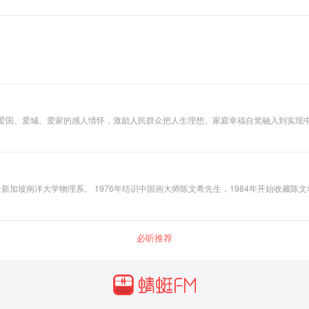
发爱国、爱城、爱家的感人情怀，激励人民群众把人生理想、家庭幸福自觉融入到实现
希作品，并潜心研究陈文希的书画艺术，期间，获得陈文希先生的
指导。三十余年的收藏及研究，成为当代陈文希艺术研究的顶级专家。 新加坡美伦镜框 董事长、总裁 新加坡著名 收藏家、艺术策展人 陈文希艺术馆 
必听推荐