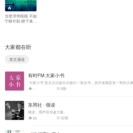
--
当世浮华喧闹 不如
宁静片刻 静下来
找寻真实的自我
大家都在听
美文诵读
有时FM·大家小书
“大家小书”是北京出版社出版社一套丛书，其作者都是老一辈的
9
期
--
东周社 · 领读
领读，用声音传递力量。
32
期
36