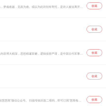
收藏
遏，梦魂难越，见面为难。或以为此诗别有寄托，是诗人被迫离开长
太白诗集》中，一收卷三，一收卷六。所写时地迥异，格调也截然不
收藏
收藏
其内容博大精深，思想精邃富赡，逻辑缜密严谨，是中国古代军事思
。从此书的内容，文风及近年出土文物资料等分析，可大致断定《六
的战略论和战术论。 《六韬》是一部集先秦黄老道家军事思想之大
话的形式，论述治国、治军和指导战争的理论、原则，[4]对后代的
，《六韬》被列为《武经七书》之一，为武学必读之书。《六韬》在
收藏
收藏