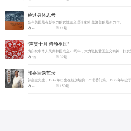
通过身体思考
当今美国最有影响力的女性主义理论家简·盖洛普的最新力作。
11
期
--
“声赞十月 诗颂祖国”
为庆祝中华人民共和国成立70周年，大力弘扬爱国主义精神，抒
32
期
19
郭嘉宝谈艺录
郭嘉宝先生，1947年出生在新加坡的一个书香门第。1972年毕业于新加坡南洋大学物理系。 1976年结识中国画大师陈文希先生，1984年开始收藏陈文
159
期
--