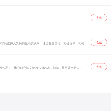
收藏
收藏
中华民族伟大复兴的生动实践中，通过礼赞英雄、礼赞善举、礼赞平
凡中的伟大来歌颂党、歌颂祖国、歌颂新时代。在金秋十月，陕西省慈善协会联合西安广播电视台播音部、综艺广播、对外交流部策划、录制 “声赞十月 诗颂祖国”——以声音向新中国成立70周年献礼系列作品展播活动。
收藏
馆长