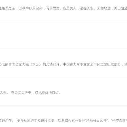
述相思之苦，以秋声秋景起兴，写男思女。所思美人，远在长安。天和地远，关山阻
怀思，抚琴寄情，忆君怀君，悱恻缠绵。真有“人比黄花瘦”之叹。这两首诗，在《李
男女，天各一方，各抒相思之苦，其实不然。
著名的黄老道家典籍《太公》的兵法部分。中国古典军事文化遗产的重要组成部分，
“周文王师姜望撰”。姜望即姜太公吕望。但是自宋代以来，就不断有人对此提出质疑
的内容十分广泛，对有关战争和各方面问题，几乎都涉及到了。其中最精彩的部分是它
、韬晦不露和安静玄默等，同时又引用“黄帝”之书[3]，通过周文王、武王与吕望对
·齐太公世家》称：“后世之言兵及周之阴权。皆宗太公为本谋。”北宋神宗元丰年间
、俄等多种文字。详情微信：15509351916
品人生。 在美文美声中，遇见更好地自己。
面二维码，即可订阅“慧商每日