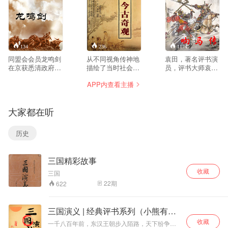
134
236
1174
同盟会会员龙鸣剑
从不同视角传神地
袁田，著名评书演
在京获悉清政府欲
描绘了当时社会各
员，评书大师袁阔
将川汉、粤汉的筑
色人等的众生相，
成之女，自幼随父
APP内查看主播
路权转让给英、
广泛而深入地反映
学艺。本篇主要讲
美、法、德等四国
了当时市民阶层的
述的是秦琼、程咬
时，匆匆赶回成都
生活面貌和思想感
金以及尤俊达到故
大家都在听
报信。谁知刚进入
情。
事，秦琼袒护好友,
东门，就被清军拦
并为他们的敢作敢
截住了。他英勇机
当钦佩。于是他们
历史
智，巧妙地与对方
合力用计谋打败了
周旋，终于摆脱了
杨林。
对方的追杀，向咨
三国精彩故事
议局负责人蒲殿俊
等讲明了京城发生
收藏
三国
的变故。一场为保
22
期
622
路、夺路的斗争开
始了。龙鸣剑最后
牺牲在这场斗争
三国演义 | 经典评书系列（小熊有
中，张澜等人为龙
声）
收藏
鸣剑立了碑，在上
一千八百年前，东汉王朝步入陌路，天下纷争，