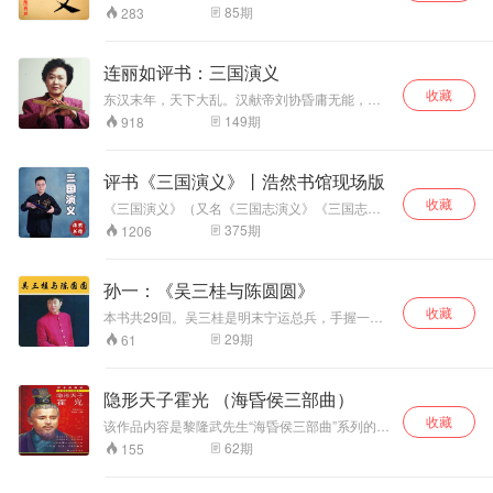
面刻下了“天地英
区域内兄格局，超为蜀汉和动物鼎足而立，这就
85
期
283
是历史上著名的三国时代，在这个时代涌现出了
豪”四个大字。
无数可歌可泣的英雄人物，经历了荡气回肠的群
雄争霸，在这个三国时代的舞台上，英雄辈出，
连丽如评书：三国演义
智者如云，看乱世之奸雄，治世之能臣曹孟德如
收藏
何谋略天下，这里有三顾茅庐的千古佳话，也有
东汉末年，天下大乱。汉献帝刘协昏庸无能，西
赵子龙于万军之中单骑救主的赤胆忠心。感受气
凉刺史董卓执掌朝纲，为所欲为。本书从司徒王
149
期
918
势磅礴的火烧赤壁，聆听空城之上诸葛亮高山流
允巧施连环计说起，以貂蝉离间董卓、吕布父
水遇知音，与义薄云天关云长一起千里走单及，
子，然后联合各路豪强，杀死董卓，而王允又被
请您和小熊有声一起进入有声的三国时代……
董卓部将--李傕，郭汜所杀。由此引出：刘备、关
评书《三国演义》丨浩然书馆现场版
羽、张飞“桃园三结义”、刘备“三顾茅庐”；关羽“温
收藏
酒斩华雄”、“过五关斩六将”；张飞“威震长坂桥”；
《三国演义》（又名《三国志演义》《三国志通
赵云“单骑救幼主”；诸葛亮“七擒孟获”、“空城计吓
俗演义》是元末明初小说家罗贯中根据陈寿《三
375
期
1206
退司马懿”等等流传极广的篇章。此后，群雄纷
国志》和裴松之注解以及民间三国故事传说经过
争，魏、蜀、吴三国相继倔起，成鼎足之势。
艺术加工创作而成的长篇章回体历史演义小说，
与《西游记》《水浒传》《红楼梦》并称为中国
孙一：《吴三桂与陈圆圆》
古典四大名著。 《三国演义》是罗贯中在有关三
收藏
国故事的宋元话本、戏曲和轶事传闻的基础上，
本书共29回。吴三桂是明末宁运总兵，手握一支
依据晋代陈寿所著的《三国志》以及南朝宋人裴
10万人的精锐部队，在山海关防御清军的入侵。
29
期
61
松之为《三国志》所作的注，所进行的艺术加工
但当李自成占北京，刘宗敏夺了他的爱姬陈圆圆
再创作。 《三国演义》大致分为黄巾起义、董卓
之后，就反过来勾结清军打败李自成，占领大片
之乱、群雄逐鹿、三国鼎立、三国归晋五大部
的明朝土地。据说当时他一听到陈圆圆被占，立
隐形天子霍光 （海昏侯三部曲）
分，描写了从东汉末年到西晋初年之间近百年的
即“痛哭三军俱缟素，冲冠一怒为红颜”，表面为崇
历史风云，以描写战争为主，描述了东汉末年的
收藏
祯举丧，实则为报夺妻之恨，立誓与李自成为敌
该作品内容是黎隆武先生“海昏侯三部曲”系列的第
群雄割据混战和曹魏、蜀汉、东吴三国之间的政
人。
二部。将一代名臣霍光的传奇人生，从忠臣、能
62
期
155
治和军事斗争，最终司马炎一统三国，建立晋朝
臣到功臣，最后堪称“隐形天子”的权臣心路历程完
的故事。反映了三国时期各类社会斗争与矛盾的
全展现出来。
转化，并概括了这一时期的历史巨变，塑造了一