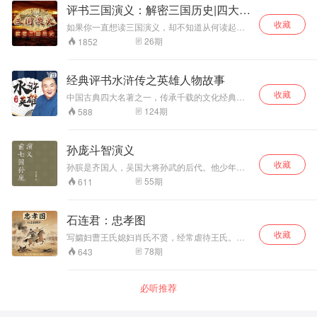
评书三国演义：解密三国历史|四大名
群叱咤风云的三国英雄人物。 该作品成书后有嘉
靖壬午本等多个版本流传于世，到了明末清初，
著
收藏
如果你一直想读三国演义，却不知道从何读起；
毛宗岗对《三国演义》整顿回目、修正文辞、改
如果你想听精彩的三国故事，又 想了解真实的历
26
期
1852
换诗文，该版本也成为诸多版本中水平最高、流
史细节；如果你已熟读三国，还想获悉更多拓展
传最广的版本。 《三国演义》是中国文学史上第
知识，感受三国 历史文化全方位的魅力，跟着宋
一部章回小说，是历史演义小说的开山之作，也
春明老师一起，横贯古今，纵观豪杰，领略余韵
是一部人文长篇小说，明清时期甚至有“第一才子
经典评书水浒传之英雄人物故事
悠长的三国兴衰，“听”见一个有血有肉的三国。
书”之称。自问世以来，取材于该书的各类文艺作
收藏
中国古典四大名著之一，传承千载的文化经典。
品不胜枚举。该书的巨大影响力，以至于使艺术
备受全球范围推崇，流传千古的英雄传奇故事。
的真实盖过了历史的真实。
124
期
588
不读水浒，不知天下之奇。不品梁山好汉，不懂
人性复杂。 宋江并非表面上那样义薄云天 李逵为
何叫着嚷着要上梁山 武松其实是个内心悲凉的落
孙庞斗智演义
寞英雄 本张专辑在民间传说故事基础上讲述《水
收藏
浒传》中108将以及和梁山有关的英雄人物故
孙膑是齐国人，吴国大将孙武的后代。他少年时
事。深刻揭示了朝政腐败黑暗、官逼民反的严酷
与庞涓同师于著名高人鬼谷子。庞涓为魏惠王将
55
期
611
现实。北宋末年政治动荡，社会矛盾激化，以宋
军，因忌妒孙膑才能，将其骗至魏国，施以膑刑
江为首的108位好汉被情势逼迫，一番波折后，
(割去膝盖骨)，故称孙膑。后为齐使者秘密带回齐
众人聚义梁山泊，后被朝廷诏安，南征北战，取
国，经将军田忌举荐，被齐威王重用为军师。在
石连君：忠孝图
得丰硕战果，却终被奸臣所害，落得悲凉结局。
齐、魏争雄具有决定意义的桂陵之战、马陵之战
与王鹏老师一起进入快意恩仇、惩奸除恶的水浒
收藏
中，孙膑指挥齐军两次击败魏军，迫庞涓自杀，
写孀妇曹王氏媳妇肖氏不贤，经常虐待王氏。一
世界。 你将获得： 品读经典：108将重情重义、
使齐国成为强国之一。孙膑功成身退，隐居山
日，肖氏故意刁难婆婆，其夫曹庄打柴归来，见
78
期
643
快意恩仇农民起义故事 引发思考：从梁山泊英雄
林。
二人争吵，出去买得钢刀一把，佯称杀狗，实欲
故事中引出对社会、人生的思考 看透人性：结合
杀肖氏。肖氏大惊而逃，曹庄诱其妻归来，其妻
时代背景，看透不同人物性格的微妙之处 适合人
向他跪地求饶，表示今后痛改前非，曹王氏亦来
必听推荐
群： 青少年学生：品读经典，收获感悟，增长文
劝二人和好，曹庄听母亲相劝，从此一家和睦。
学知识 文学爱好者：热爱书中江湖、感受忠孝礼
仪人物故事 水浒资深粉：欣赏水浒人物，以此为