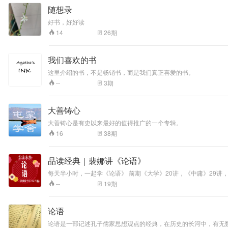
随想录
好书，好好读
26
期
14
我们喜欢的书
这里介绍的书，不是畅销书，而是我们真正喜爱的书。
3
期
--
大善铸心
大善铸心是有史以来最好的值得推广的一个专辑。
38
期
16
品读经典｜裴娜讲《论语》
每天半小时，一起学《论语》 前期《大学》20
19
期
--
论语
论语是一部记述孔子儒家思想观点的经典，在历史的长河中，有无