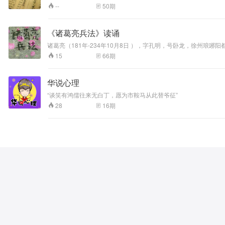
50
期
--
《诸葛亮兵法》读诵
66
期
15
华说心理
“谈笑有鸿儒往来无白丁，愿为市鞍马从此替爷征”
16
期
28