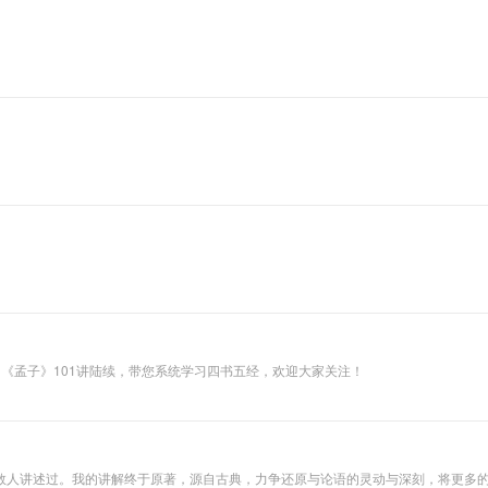
讲，《中庸》29讲，《孟子》101讲陆续，带您系统学习四书五经，欢迎大家关注！
数人讲述过。我的讲解终于原著，源自古典，力争还原与论语的灵动与深刻，将更多