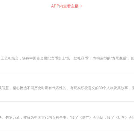
诗的时间，遇见细
APP内查看主播
腻的自己。
工艺相结合，堪称中国贵金属纪念币史上“第一款礼品币”！寿桃造型的“寿居耄耋”、四
满！
，精心挑选不同历史时期有代表性的、有现实积极意义的30个人物及其故事，生动地诠释了“
博、包罗万象，被称为中国古代的百科全书。"读了《增广》会说话，读了《幼学》会
丧嫁娶、鸟兽花木、朝廷文武、饮食器用、宫室珍宝、文事科第、释道鬼神等诸多方