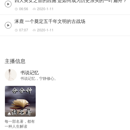
四大美女之首的西施 是如何成为历史浪头的一叶扁舟？
06:56
2020-1-11
涿鹿 一个奠定五千年文明的古战场
07:07
2020-1-11
主播信息
书说记忆
书说记忆，宁静修心。
--
每一部名著，都有
一种人生解读