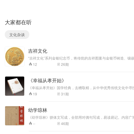
大家都在听
文化杂谈
吉祥文化
“吉祥文化”系列金银纪念币，将传统的吉祥图案与金银币铸造、镶嵌
的“喜上眉梢”，代表了人生中的四大喜事：结婚、生子、长寿、美
26
期
12
《幸福从孝开始》
《幸福从孝开始》国学经典，去糟取精，从中华优秀传统文化中寻找智慧
址： 线上网站：京东、亚马逊、当当 线下地址：全国省级新华书店销售（除吉林省、黑龙江省、江西省、海南省、陕西省、甘肃省、青海省外），四川省（成都市、泸州市、古蔺县）、贵州省（贵阳市、黔东南州、丹
31
期
19
寨县） 新华书店
幼学琼林
《幼学琼林》骈体文写成，全部用对偶句写成，易读易记。内容广
以了解著名人物、天文地理、典章制度、风俗礼仪、生老病死、婚
46
期
--
于世的程度。