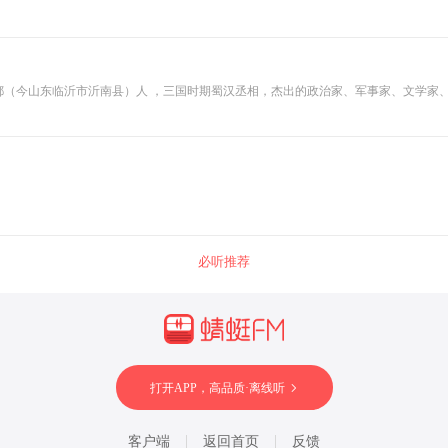
诸葛亮（181年-234年10月8日 ），字孔明，号卧龙，徐州琅琊阳都（今山东临沂市沂南县）人 ，三国时期蜀汉丞相，杰出
必听推荐
打开APP，高品质·离线听
客户端
返回首页
反馈