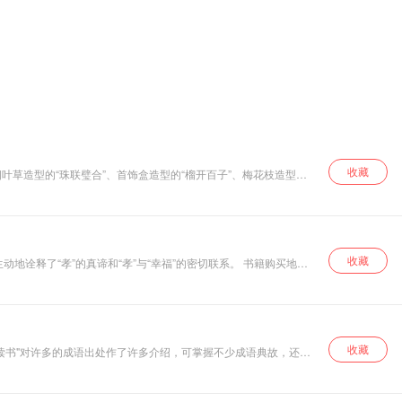
收藏
叶草造型的“珠联璧合”、首饰盒造型的“榴开百子”、梅花枝造型
收藏
孝”的真谛和“孝”与“幸福”的密切联系。 书籍购买地
收藏
读书"对许多的成语出处作了许多介绍，可掌握不少成语典故，还可
面的内容。去伪取精，毛泽东就能熟背《幼学琼林》，可见此书影响