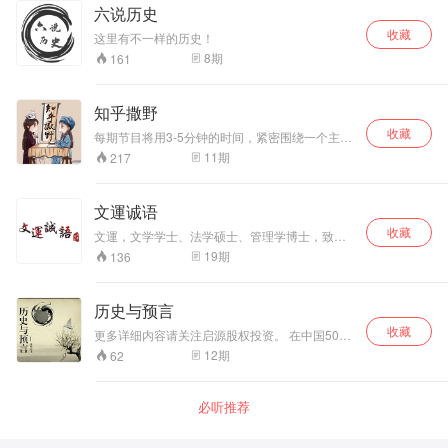
六说历史
收藏
这里有不一样的历史！
8
期
161
知乎撒野
收藏
每期节目将用3-5分钟的时间，紧密围绕一个主题
或是一个人物开启深广的脑洞，扒出一些鲜有人
11
期
217
知的故事，讲述一些教科书上不会告诉你的知
识；尽管我们名为撒野，但是内容仍然健康向上
且三观明确，旨在传递正能量与弘扬先进文化。
文運诚语
当然，我们不是中国知网也不是段子手，我们只
收藏
是知识和段子的搬运工。
文運，文学学士、法学硕士、管理学博士，致力
于真学实修以及优秀传统文化的传播。 通过《大
19
期
136
学》、《尚书》、《史记》等著作为线索来讲述
历史人物，以口述以及资料为主要表现手法，生
动的还原了尧、舜等帝王的德行。
历史与预言
收藏
更多详细内容请关注启源股权投资。 在中国5000
年的历史里，出现了很多的政治家、思想家、文
12
期
62
学家，也出现了很多的圣人、贤人，虽然这些人
数不胜数，但唯独一类人却并不常见，甚至是这
个世界上最稀有的品种。这类人，我们称之为神
必听推荐
人。 何为神人？通晓天机，拥有像神一样本事的
人。这种本事就是：洞彻天机、 经天纬地、神机
妙算、未卜先知……