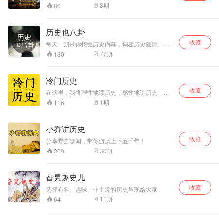
3
期
80
历史也八卦
收藏
每天一期带你挖掘历史内幕，揭秘历史隐情。用
幽默的语言，轻松的态度带你穿越古今中外，在
77
期
130
这里，真相只有一个！
冷门历史
收藏
在这里，我将理性地读历史，感性地讲历史。我
不敢说一字一句皆有出处，但敢保证每一个细节
1
期
116
都有史料可核查甄别。我所讲的每一段历史，或
许有趣，或许接地气，但首先都是有根有据、靠
谱可信的历史。 在这里，你可以了解中国首富面
小乔讲历史
临的政治困境，自古已然； 在这里，你可以了解
收藏
皇权运作背后的普遍规律，每个时代的人精都有
分享野史趣闻，带你游历上下五千年！
成败的双重经验可供借鉴； 在这里，你可以了解
30
期
209
权力斗争的套路，哪怕在如今的职场中也如此熟
悉； 在这里，你可以对几大历史疑案有更清晰的
判断，对历史英雄人物有更感性的认识，对一寸
旮旯趣史儿
河山一寸血的抗战有更细节的把握…… 这个课
程，或许会颠覆你的历史观，或许会弥补你的知
收藏
选择有料、趣味、非主流的历史呈现给大家
识点，或许会重构你的人生观。不信，你听听
11
期
64
看。