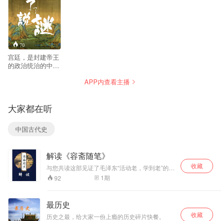
70
宫廷，是封建帝王
的政治统治的中
枢，代表着封建社
APP内查看主播
会的最高权力，历
朝历代，围绕皇权
之争、后妃之争、
大家都在听
权力之争、手足之
争、君臣之间，还
有宫中奴仆之间互
中国古代史
相攀比、互相倾
轧、互相争斗，甚
至相互残杀，在生
解读《容斋随笔》
活中演出了一幕幕
宫廷秘史，奇闻异
收藏
与您共读这部见证了毛泽东“活动老，学到老”的经
事。但是它们的历
典著作
1
期
92
史真相如何呢？还
有那些宫廷之谜究
竟是怎么回事呢？
最历史
请听了了为您说说
收藏
这些谜！
历史之最，给大家一份上瘾的历史碎片快餐。