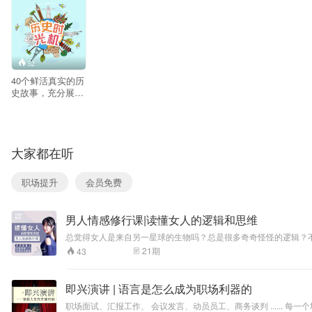
52
40个鲜活真实的历
史故事，充分展现
人类生命的光辉，
用历史启发孩子动
脑思考，理清中外
历史的联系脉络，
大家都在听
探索人类文明发展
的规律。去伪存
真，从孩子的角度
职场提升
会员免费
看世界，历时三
年，团队从各类历
史书籍节选精彩内
男人情感修行课|读懂女人的逻辑和思维
容，表达客观的历
史画卷，引导孩们
总觉得女人是来自另一星球的生物吗？总是很多奇奇怪怪的逻辑？
听历史，学习认知
个她的语带双关，话里话外的内心真实诉求。 没有搞不定的人，只
21
期
43
世界的方式。，行
万里路前，先读万
卷书，在带孩子出
即兴演讲 | 语言是怎么成为职场利器的
游前，先让孩子了
解我们是谁，我们
职场面试、汇报工作、 会议发言、动员员工、商务谈判 ......