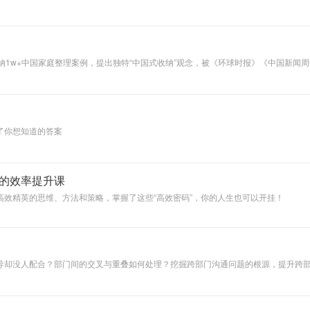
1w+中国家庭整理案例，提出独特“中国式收纳”观念，被《环球时报》《中国新闻周
了你想知道的答案
的效率提升课
高效精英的思维、方法和策略，掌握了这些“高效密码”，你的人生也可以开挂！
导却没人配合？部门间的交叉与重叠如何处理？挖掘跨部门沟通问题的根源，提升跨
有效处理和解决职场沟通中常见的各种问题， 提高跨部门沟通效果，提升企业员工工