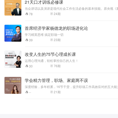
21天口才训练必修课
当众讲话以及演讲是现代社会工作生活必备的基本技能。原央视《
声法、三定练胆法、双人舞练情法、一简二活三口诀练识法。通过
24
期
78
首席经济学家杨德龙的职场进化论
学习精英思维 搞定职场一切
23
期
39
改变人生的75节心理成长课
运用心理沟通，轻松掌控自己的人生！
76
期
30
学会精力管理，职场、家庭两不误
深度经验，多年积累，16节干货，提升职场工作高效应对的五大
千斤的领导力/引导力型职业女性/男性 不成为疲惫、被生活催赶的
21
期
--