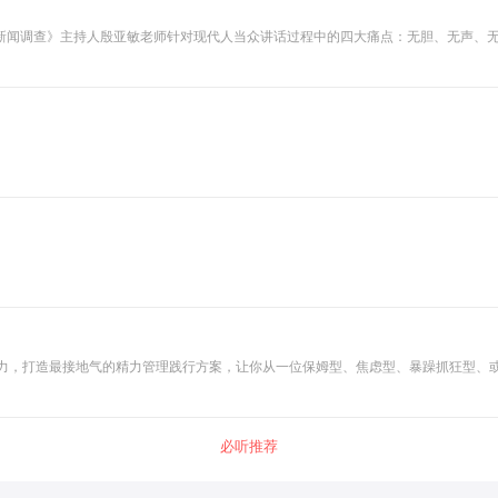
新闻调查》主持人殷亚敏老师针对现代人当众讲话过程中的四大痛点：无胆、无声、
这套方法的练习，大家可以在21天内快速练就当众讲话的技能，打造个人核心竞争力
能力，打造最接地气的精力管理践行方案，让你从一位保姆型、焦虑型、暴躁抓狂型、
职场人！
必听推荐