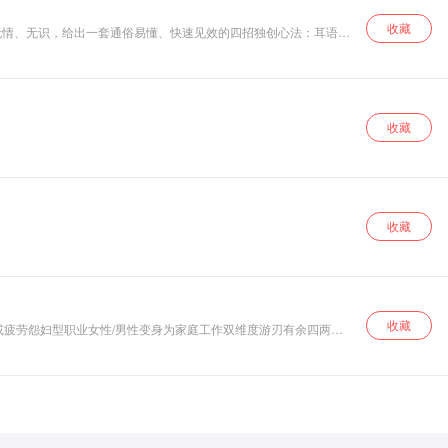
收藏
无情、无识，给出一套通俗易懂、快速见效的四招独创心法：耳语练
。
收藏
收藏
收藏
或疲劳怨妇型职业女性/男性变身为家庭工作双维度游刃有余四两拨