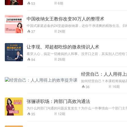
为什么会在这里，
言的能力
6
期
53
读万卷书与行万里
路缺一不可
中国收纳女王教你改变30万人的整理术
中国式家庭必备的24堂超级收纳课，还你干净清爽的精致生活。归纳
实操音频，从居家收纳到人生整理，拿回你的生活主动权！
24
期
37
让李现、邓超都吃惊的微表情识人术
看穿人心，搞定一切难搞的人和事。没开口之前，其实别人已经给
26
期
94
经营自己：人人用得上
如何经营自己？本课程将揭秘
16
期
36
张骊讲职场：跨部门高效沟通法
为什么跨部门沟通的问题反复发生？为什么一件事情由一个部门主
士充分认知职场沟通的重要性。掌握职场沟通的基本方法和技巧；
12
期
35