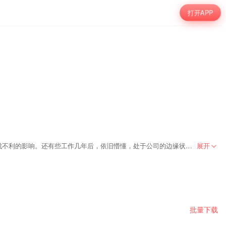
打开APP
作为一名大学生初涉职场，长期的学生定位，学生气息，毫无担忧的家庭经济供给，往往造成了工作目标不明确，对企业的认识不清晰，给企业的发展造成不利的影响。还有些工作几年后，依旧懵懂，处于公司的边缘状态，活得浑浑噩噩。作为一个职场小白，我们应该如何突破自己的认知，成为一个更有可塑性的人
展开
批量下载