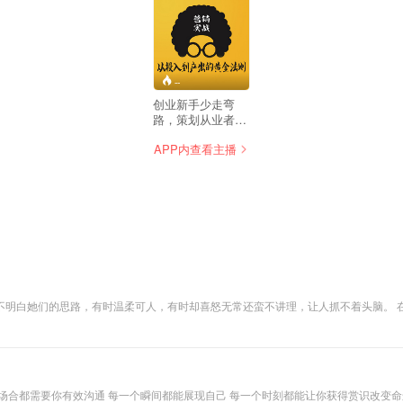
--
创业新手少走弯
路，策划从业者不
再为营销策划烦
APP内查看主播
恼，中小企业创业
者者打开思路，营
销活动更有效不抓
瞎，小生意做的更
大，秉承创业者可
以“直接用”的原
则，筛选出普通人
可以学会的营销案
例。更全面的市场
认识，合理规划企
业战略，降低试错
不明白她们的思路，有时温柔可人，有时却喜怒无常还蛮不讲理，让人抓不着头脑。 
成本，突破常识，
有用不对的技巧。 智商决定走多快，情商决定走多远。 你将拥有美满的亲密关系以
成功案例经验分
享，实操+落地社
群运营技巧，规范
知识点梳理，即拿
即用
 每一个场合都需要你有效沟通 每一个瞬间都能展现自己 每一个时刻都能让你获得赏识改