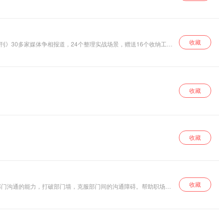
普通人可以学会的
营销案例。
收藏
刊》30多家媒体争相报道，24个整理实战场景，赠送16个收纳工具
收藏
收藏
收藏
部门沟通的能力，打破部门墙，克服部门间的沟通障碍。帮助职场人
作效率，增进员工之间的凝聚力