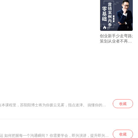
27
创业新手少走弯路;
策划从业者不再为
营销策划烦恼;中小
企业创业者打开思
路，小生意做的更
大。 以正规军的营
销案例为基础，但
又以说人话的方式
举一反三的告诉创
业者们该做什么，
不花钱或者是花小
钱来以小博大，做
出更有效果的营销
活动。 一款对中小
收藏
在本课程里，苏阳阳博士将为你拨云见雾，指点迷津。 搞懂你的那
型创业者的销售起
及和谐的人际关系。
到作用的系统知识
的节目，涵盖主流
的创业人群。 秉承
创业者可以”直接
收藏
用”的原则，筛选出
变命运 如何把握每一个沟通瞬间？ 你需要学会，即兴演讲，提升即兴发