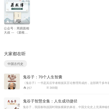
93
公众号：周易面相
大叔 --- 《菜根
谭》是明朝还初道
人洪应明收集编著
的一部论述修养、
人生、处世、出世
大家都在听
的语录集。 其文字
简炼明隽，兼采雅
俗。似语录，而有
中国古代史
语录所没有的趣
味；似随笔，而有
随笔所不易及的整
鬼谷子：70个人生智囊
饬；似训诫，而有
训诫所缺乏的亲切
《鬼谷子》一书是其后学者根据其言论整理而成的，这部两千多年
醒豁。 欲做精金美
学、社会学、文学、情报学等多种学科，是一部可以被广泛解读的著作。 它一直为中国乃至世界军事家、政治家和外交家所研究，现又成为当代商家的必备之书。它所揭示的智谋权术的各类表现形
369
期
257
玉的人品，定从烈
政，外交、战争、经贸及公关等领域，其思想深深影响今人，享誉海内外。 如果说，儒家解决的是人与人的关系，道家解决的是人与规律的关系， 那么，鬼谷子的纵横之术就是让你建功立业
火中煅来；思立掀
慧。
天揭地的事功，须
鬼谷子智慧全集：人生成功捷径
向薄冰上履过。 一
念错，便觉百行皆
鬼谷子，我国春秋战国时期纵横家的鼻祖，中国文化史上充满神秘