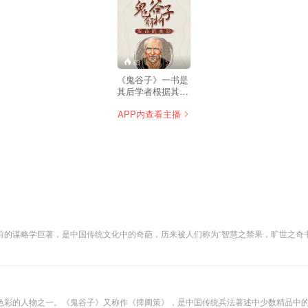
63
《鬼谷子》一书是
其后学者根据其言
论整理而成的，这
APP内查看主播
部两千多年前的谋
略学巨著，是中国
传统文化中的奇
葩，历来被人们称
为“智慧之禁果，旷
世之奇书”。其思想
内容十分丰富，涵
盖了哲学、政治
学、军事学、心理
学、社会学、文
学、情报学等多种
前的谋略学巨著，是中国传统文化中的奇葩，历来被人们称为“智慧之禁果，旷世之奇
学科，是一部可以
式，被广泛运用于内
被广泛解读的著
、真正充满权谋策略的智
作。 它一直为中国
乃至世界军事家、
政治家和外交家所
研究，现又成为当
色彩的人物之一。《鬼谷子》又称作《捭阖策》，是中国传统兵法著述中少数精品中