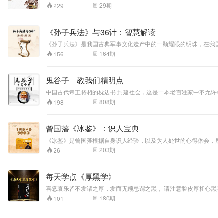
非，防之当如渡海
秀文化继承发扬、古为今用。
29
期
229
浮囊，勿容一针之
罅漏；万善全，始
得一生无愧。修之
《孙子兵法》与36计：智慧解读
当如凌云宝树，须
《孙子兵法》是我国古典军事文化遗产中的一颗耀眼的明珠，在我
假众木以撑持。 忙
是在春秋末期，作者是我们现在耳熟能详的伟大军事家孙武。该书自
处事为，常向闲中
164
期
156
汲取了高超的用兵谋略，以此来指导实际作战中的用兵之法，它也
先检点，过举自
研究这部奇书打开了门。 《三十六计》也是兵家谋略的典范之作，它最早见于《南齐书》，谭道济兵败，用三十六计中最后一计“走为上策”，此后，三十六计便在民间各处流传开来。在此书中，“借刀杀人”“金蝉脱壳”等三
稀。动时念想，预
十六条计策各由熟话概括，用一两句以释其义，加起来也就不过区
从静里密操持，非
鬼谷子：教我们精明点
心自息。 为善而欲
中国古代帝王将相的枕边书 封建社会，这是一本老百姓家中不允许收藏的禁书 私藏会有砍头，甚至灭族的风险，但仍然有人愿意冒死收藏 日本特务部门人手一册的必备清单 美国硅谷创业者口中的智慧源泉 犹太精英一定
自高胜人，施恩而
808
期
198
欲要名结好，修业
而欲惊世骇俗，植
节而欲标异见奇，
曾国藩《冰鉴》：识人宝典
此皆是善念中戈
矛，理路上荆棘，
《冰鉴》是曾国藩根据自身识人经验，以及为人处世的心得体会，
最易夹带，最难拔
道，感受他独到的识人、用人策略。一部真正的智慧经典，不仅可
203
期
26
除者也。须是涤尽
相貌颜色，以决定用否。蒋纬国在担任三军大学校长期间，该书曾
渣滓，斩绝萌芽，
才见本来真体。 能
每天学点《厚黑学》
轻富贵，不能轻一
轻富贵之心；能重
喜怒哀乐皆不发谓之厚，发而无顾忌谓之黑， 请注意脸皮厚和心黑都要图谋公利，不能图谋私利！否则越厚黑越失败。但有人问了如果不图谋私利，我学厚黑还有什么意思？ 其实这是很灵活的！ 要图谋私利也可以，但
名义，又复重一重
一定要，明白掌握图谋公利的诀窍！ 所谓打着图谋公利的旗号去给自己谋利益。 如果你能做到这个境界！你就成功了。厚黑学很复杂，也很灵活，想要学厚黑学，建议先读读道德经，战国策，孙子兵法，哦对了还有三
180
期
101
名义之念。是事境
之尘氛未扫，而心