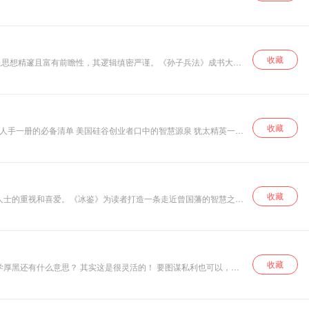
略家尊他为谋圣，
名家尊他为师祖，
道教尊其为王禅老
祖。
收藏
且思想精邃且富有前瞻性，其逻辑缜密严谨。《孙子兵法》成书大约
“兵经”“百世谈兵之祖”。中国历代用兵者，无不从《孙子兵法》中
的人就是三国时著名的政治家、军事家曹操，这也为我们后人更好地
之大智慧。
收藏
文的版本） 希特勒死后被整理出来的遗物之一 西点军校推荐给学生的100本世界名著之一
收藏
人士的重视和喜爱。《冰鉴》为读者打造一条走近曾国藩的智慧之
相人之法，就得益于《冰鉴》。他在安排重要人事时，也常常观察其
青睐。
收藏