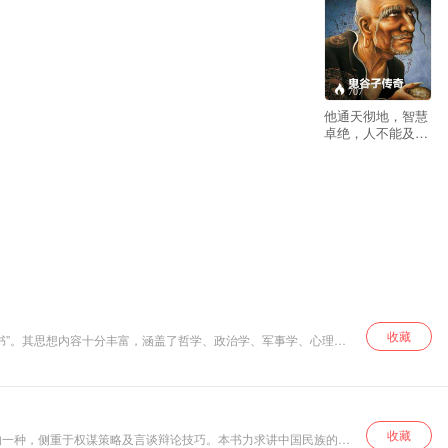
707
他通天彻地，智慧
卓绝，人不能及。
一曰数学，日星象
纬，在其掌中，占
往察来，言无不
验；二曰兵学，六
韬三略，变化无
穷，布阵行兵，鬼
神不测；三曰言
学，广记多闻，明
理审势，出辞吐
辩，万口莫当；四
曰出世，修真养
性，祛病延年，服
收藏
书”。其思想内容十分丰富，涵盖了哲学、政治学、军事学、心理
食导引，平地飞
升。 二千多年来，
兵法家尊他为圣
人，纵横家尊他为
始祖，算命占卜的
收藏
尊他为祖师爷，谋
的一种，侧重于权谋策略及言谈辩论技巧。本书力求讲中国民族的优