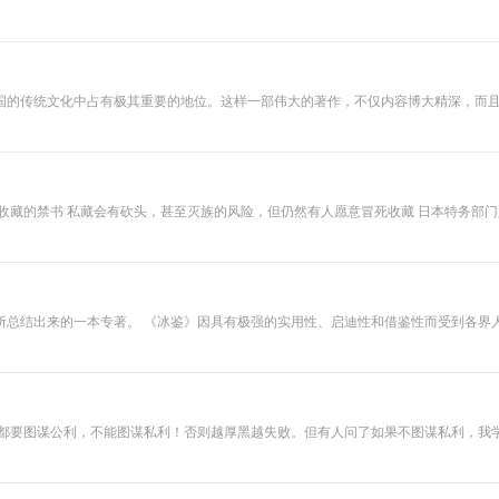
代商家的必备之
书。它所揭示的智
谋权术的各类表现
形式，被广泛运用
于内政，外交、战
国的传统文化中占有极其重要的地位。这样一部伟大的著作，不仅内容博大精深，而
争、经贸及公关等
问世以来，就对我国古代军事战略的学术研究产生了巨大而深远的影响，被人们尊奉为
领域，其思想深深
是现在研究古代军事战略的重要理论依据。历史上第一个系统为《孙子兵法》作注解
影响今人，享誉海
内外。 如果说，儒
区几百字，但是却字字珠玑，每一字一句无不是在谈智谋，措辞简约易懂，集成世人
家解决的是人与人
的关系，道家解决
的是人与规律的关
会塞进旅行箱里的神秘小册子 爱因斯坦唯一全文读完的一本中国书（当然是翻译成英
系， 那么，鬼谷子
的纵横之术就是让
你建功立业、真正
充满权谋策略的智
慧。 您所听到的
所总结出来的一本专著。 《冰鉴》因具有极强的实用性、启迪性和借鉴性而受到各界
《鬼谷子：原文精
以跨越他所属的领域，而且可以跨越时空！ 《冰鉴》一书对后世影响颇大，蒋介石的
讲》这个节目的课
被指定为学生的重要参考书。该书曾在大陆绝迹几十年，近年被整理出版，深受读者
程，我尽力争取去
繁化简，用通俗易
懂的语言， 为你提
炼拿来就用的鬼谷
子智慧， 给你一套
运筹帷幄的计谋宝
国演义等等一些书籍！厚黑学是很难掌握，也很难运用的学问！ 有人说厚黑学很简单，我不敢说人家不对！但我个人认为不是那么简单的！ 欢迎订阅~~
典、决胜千里的实