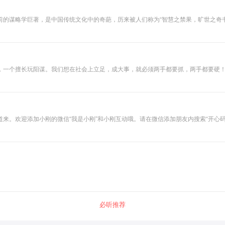
用指南。
前的谋略学巨著，是中国传统文化中的奇葩，历来被人们称为“智慧之禁果，旷世之奇
式，被广泛运用于内
、真正充满权谋策略的智
，一个擅长玩阳谋。我们想在社会上立足，成大事，就必须两手都要抓，两手都要硬
处世智慧，让您在社会上左右逢源，游刃有余！
来。欢迎添加小刚的微信“我是小刚”和小刚互动哦。请在微信添加朋友内搜索“开心
必听推荐