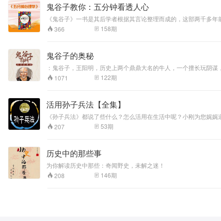
境之芥蒂未忘。此
鬼谷子教你：五分钟看透人心
处拔除不净，恐石
去而草复生矣。 纷
《鬼谷子》一书是其后学者根据其言论整理而成的，这部两千多年
扰固溺志之场，而
学、社会学、文学、情报学等多种学科，是一部可以被广泛解读的著作。 它一直为中国乃至世界军事家、政治家和外交家所研究，现又成为当代商家的必备之书。它所揭示的智谋权术的各类表现形
158
期
366
枯寂亦槁心之地。
政，外交、战争、经贸及公关等领域，其思想深深影响今人，享誉海内外。 如果说，儒家解决的是人与人的关系，道家解决的是人与规律的关系， 那么，鬼谷子的纵横之术就是让你建功立业
故学者当栖心元
慧。
默，以宁吾真体。
鬼谷子的奥秘
亦当适志恬愉，以
养吾圆机。 昨日之
：鬼谷子，王阳明，历史上两个鼎鼎大名的牛人，一个擅长玩阴谋
目就是结合鬼谷子和王阳明二者的思想精华，帮助大家更好的获得
非不可留，留之则
122
期
1071
根烬复萌，而尘情
终累乎理趣；今日
之是不可执，执之
活用孙子兵法【全集】
则渣滓未化，而理
《孙子兵法》都说了些什么？怎么活用在生活中呢？小刚为您娓娓道
趣反转为欲根。 无
吧？那就请给小的些赏钱吧~
事便思有闲杂念想
53
期
207
否。有事便思有粗
浮意气否。得意便
思有骄矜辞色否。
历史中的那些事
失意便思有怨望情
为你解读历史中那些：奇闻野史，未解之迷！
怀否。时时检点，
146
期
208
到得从多入少、从
有入无处，才是学
问的真消息。 士人
有百折不回之真
心，才有万变不穷
之妙用。