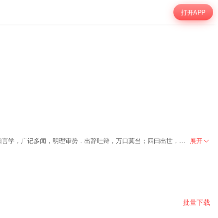
打开APP
他通天彻地，智慧卓绝，人不能及。一曰数学，日星象纬，在其掌中，占往察来，言无不验；二曰兵学，六韬三略，变化无穷，布阵行兵，鬼神不测；三曰言学，广记多闻，明理审势，出辞吐辩，万口莫当；四曰出世，修真养性，祛病延年，服食导引，平地飞升。 二千多年来，兵法家尊他为圣人，纵横家尊他为始祖，算命占卜的尊他为祖师爷，谋略家尊他为谋圣，名家尊他为师祖， 道教尊其为王禅老祖。
展开
批量下载