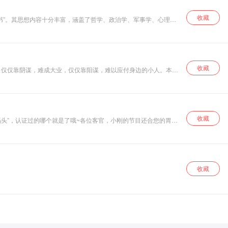
收藏
书”。其思想内容十分丰富，涵盖了哲学、政治学、军事学、心理
收藏
！仅仅靠阴谋，难成大业，仅仅靠阳谋，难以应付身边的小人。本节
收藏
码头”，认证过的哪个就是了哦~各位客官，小刚的节目还合您的胃口
收藏