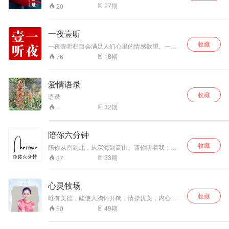
顾雅南用声音为你寻找快乐的钥匙 爱是对父母长
嘴说吃，感受美食
27
期
20
辈的孝顺 爱是对师长领导的恭敬 爱是对人生伴侣
文化。有建议和喜
的专一 爱是对兄弟姐妹的呵护 爱是对朋友同事的
好那就快来评论区
诚信 爱是一切生命的源泉 爱是我们内心对人类自
留言叭！
一夜壹听
然环境和宇宙万物需要的真实感受
收藏
一夜壹听栏目会满足人们心里的情感欲望。一方
面，人们通过这个节目可以深探自己的内心生
18
期
76
活，以此为自己的情感和生活定位，并转移自身
痛苦和孤独感，另一方面，人们也通过这个节目
在公共媒体进行情感倾诉，以博取他人的同情，
爱情语录
寻求心理的安慰。 情感类节目还是为忙碌的都市
收藏
人提供了一个述说情感的平台。在讲述类节目繁
语录
荣到泛滥的今天，已经很难将情感类再推开，几
32
期
--
乎所有的情感类节目都会涉及情感话题，甚至，
情感类的话题在谈话类节目中大都是重点。我们
要应和主流群体的需要，创作一档全新的情感类
陪你六分钟
节目，以满足观众的心理需要。
收藏
陪你从南到北，从深海到高山。请你听着我；让
我陪你六分钟，“用最柔情的男声陪伴你每一个夜
33
期
37
晚”，唤醒您身体的每一份触动。（wechat：陪你
六分钟）
心灵牧场
收藏
唯有美德，能使人胸怀开阔，情操优美，内心平
衡，灵魂愉悦。 微信公号：鹿鸣悠悠 主播：鹿小
49
期
50
姐