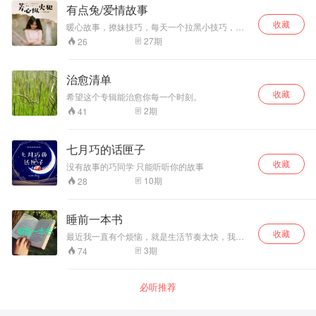
有点兔/爱情故事
收藏
暖心故事，撩妹技巧，每天一个拉黑小技巧，教
你如何在女生的芳心纵火。
27
期
26
治愈清单
收藏
希望这个专辑能治愈你每一个时刻。
2
期
41
七月巧的话匣子
收藏
没有故事的巧同学 只能听听你的故事
10
期
28
睡前一本书
收藏
最近我一直有个烦恼，就是生活节奏太快，我都
没有太多的时间看书。每每要买书的时候，又苦
3
期
74
于不知如何选择。 所以，我们和36氪合作，录制
了睡前一本书这个音频节目。 希望可以把好书，
好故事带给亲爱的你。
必听推荐