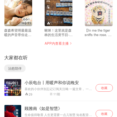
寂静的夜，孤独的你，欢迎你！
30
--
20
森森希望用最最温
啾咪！这里就是森
【In me the tiger
暖的声音带你走进
林的生活类节目---
sniffs the rose. 心
我为你创设的静谧
森居的柴米油盐酱
有猛虎，细嗅蔷
APP内查看主播
空间，希望能有
醋茶，不仅有美
薇】A lifetime of
1%的催眠，沉浸
食，旅游，好物，
commitment. 完美
式助眠，我想把大
新鲜玩意儿，还有
的人生应该兼有猛
大家都在听
自然搬到你的枕
悄悄话，治愈短
虎和蔷薇两种境
边！
讯，角色扮演。宝
界，能动能静，能
藏女孩的百宝箱等
屈能伸，能微笑能
治愈陪伴
你发现！踏遍山川
痛苦，能复杂能纯
湖海，尝尽世间佳
真。刚柔并济的同
肴！吾今于世，唯
时找寻REAL
小辰电台丨用暖声和你说晚安
爱美食，财权可
LOVE Dober dan!
失，美食尚不可缺
我是森林，你朝夕
收藏
喜欢的小伙伴别忘记订阅关注呦 一篇文章， 一个
也！吹最温柔的
相伴触手可及的虚
故事， 愿你今夜好梦。 你的安然入睡， 就是我
11
期
29
风，和森林品尝最
拟，固执押韵的耳
最大的动力。 晚安~~ 祝你好梦..........
美味的春夏秋冬。
边温柔，会一直陪
森居，美食居住的
着你像纸笔像雨
顾雅南《如是智慧》
地方，让我们一起
滴。
收藏
来到森居，听听馋
生命值得敬畏 人生更需要一点儿智慧 知名配音人