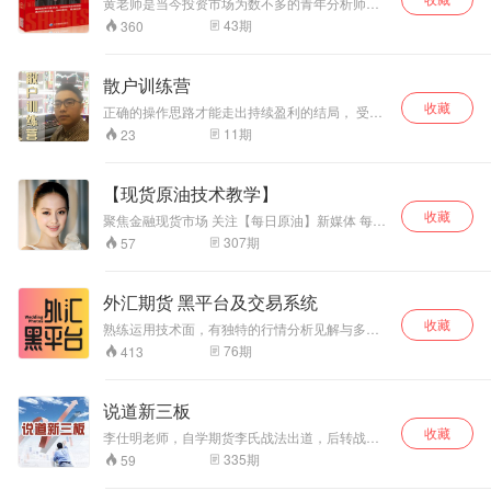
黄老师是当今投资市场为数不多的青年分析师之
一，拥有超高的操盘经验和投资心得，个人所著
43
期
360
书籍《满仓红》也广受广大股民喜爱。此档节目
是黄老师百忙之中为大家录制的投资心得分享和
实盘炒作技巧。
散户训练营
收藏
正确的操作思路才能走出持续盈利的结局， 受用
人群： 买卖点把握不好， 不会判断大盘调整节点
11
期
23
不会控制仓位 不会选强势股的投资者 节目更新：
每天三分钟，教你把控A股市场操作思路，实盘交
流布局更多良机
【现货原油技术教学】
收藏
聚焦金融现货市场 关注【每日原油】新媒体 每天
为您带来最新的原油资讯、操作建议、交易技巧
307
期
57
官方唯一指导q:2332844304
外汇期货 黑平台及交易系统
收藏
熟练运用技术面，有独特的行情分析见解与多年
实战操盘经验，以技术分析为主，基本面为辅，
76
期
413
结合国际市场走势，多周期操作策略为主打，分
仓位进场交易法，深谙市场交易原则，以追求稳
健的收益为基本目标，顺势操作，稳健为主！
说道新三板
收藏
李仕明老师，自学期货李氏战法出道，后转战现
货投资行业。有其对行情独到的见解和投资盈利
335
期
59
模式。大家可以在节目中得到他的技术指点和精
准策略提示。目前主要精于黄金和白银的研究。