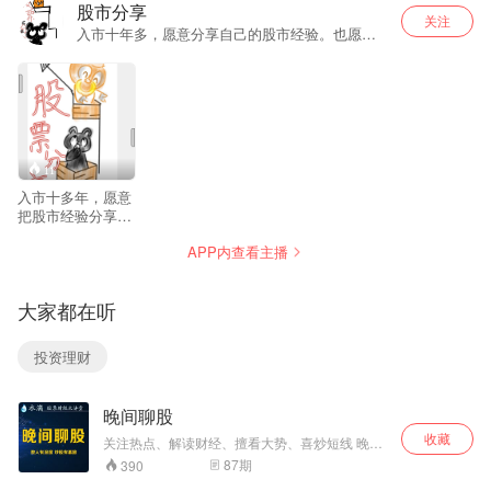
股市分享
关注
入市十年多，愿意分享自己的股市经验。也愿意
与大家交流。
11
入市十多年，愿意
把股市经验分享给
大家。
APP内查看主播
大家都在听
投资理财
晚间聊股
收藏
关注热点、解读财经、擅看大势、喜炒短线 晚间
聊股，每日更新，做人有深度，炒股有套路，晚
87
期
390
间聊股，每天教你炒股，每天十分钟，炒股更轻