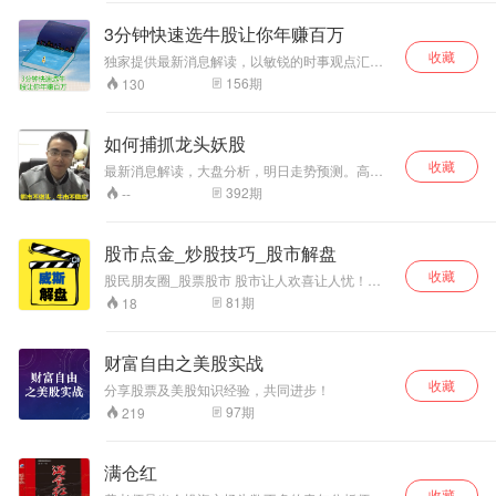
松
3分钟快速选牛股让你年赚百万
收藏
独家提供最新消息解读，以敏锐的时事观点汇总
股票分析，以股会友 以股论道 实盘战法长期稳健
156
期
130
跑赢市场，让众多投资者受益匪浅 实盘可以解决
股友三个问题： ①短线买卖点技巧问题； ②个股
中线趋势把握； ③选股难，买了就跌卖就 涨问
如何捕抓龙头妖股
题。
收藏
最新消息解读，大盘分析，明日走势预测。高瞻
独特的眼光带你在血雨腥风的股市稳抓稳打，以
392
期
--
敏锐的时事观点汇总股票分析，一起探索股市奥
秘，纵论股海沉浮！ 持续关注可以解决股友三个
问题： ①短线买卖点技巧问题； ②个股中线趋势
股市点金_炒股技巧_股市解盘
把握； ③选股难，买了就跌卖就 涨问题。
收藏
股民朋友圈_股票股市 股市让人欢喜让人忧！股
民的朋友圈欢乐多！ 上证指数，沪深300指数，
81
期
18
中证500指数，股票对冲这里应有尽有！展示最
逗逼的股民，最有趣的股民，股市段子，股票点
评，股票评论！
财富自由之美股实战
收藏
分享股票及美股知识经验，共同进步！
97
期
219
满仓红
收藏