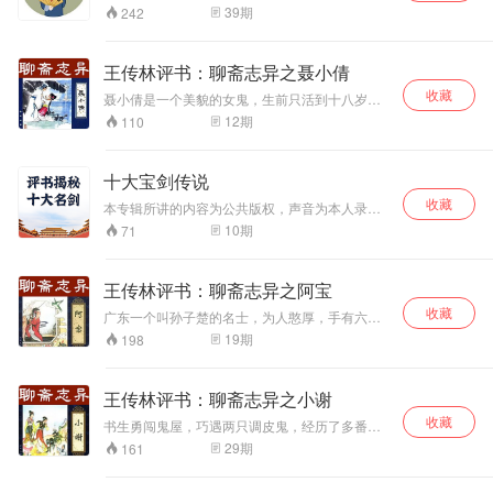
的一部志怪小说集，也就是“纪晓岚讲鬼故事”，和
39
期
242
大家熟悉的《聊斋志异》类似。说书的小草莓将
书中比较精彩有趣的故事讲给大家，让大家领略
一下这部书的风采，希望新老朋友能喜欢。 【主
王传林评书：聊斋志异之聂小倩
播介绍】 说书的小草莓，快乐的盲人吴光，在
收藏
2012浙江卫视中国梦想秀上，唯一全部300票过
聂小倩是一个美貌的女鬼，生前只活到十八岁，
关的盲人艺术家，不仅声音动听，而且擅长演绎
死后葬在浙江金华城北的荒凉古寺旁，不幸被妖
12
期
110
多重角色，被周立波等明星称为是模仿天才。草
怪夜叉胁迫害人。后浙江人宁采臣暂居寺院，小
莓是青年评书演员的翘楚，著名评书表演艺术家
倩受妖怪指使，前来谋害，却被采臣的正气打
张少佐的闭门爱徒，为继承和弘扬评书艺术做着
动，便以实相告，助采臣转危为安。采臣也不负
十大宝剑传说
自己的贡献，代表作品《白话红楼梦》、《新说
小倩重托，助她逃脱魔爪，并收留她侍奉母亲和
三国演义》、《新说水浒传》等。
收藏
久病的妻子，小倩勤劳善良，深受宁家人喜爱。
本专辑所讲的内容为公共版权，声音为本人录
小倩因长期接触活人，逐渐犹如常人，宁家人亦
制，特此声明！ 微评书本人原创，为您逐一讲解
10
期
71
绝口不提她的身份。宁妻病逝后，小倩嫁给宁采
中国十大名剑的来龙去脉。 十大著名宝剑是指轩
臣做鬼妻，之后又指点采臣除掉前来报复的金华
辕夏禹—圣道之剑、湛卢—仁道之剑、赤霄—帝
妖怪。几年后，宁采臣考中进士，小倩也生下一
道之剑、泰阿—威道之剑、七星龙渊—诚信高洁
王传林评书：聊斋志异之阿宝
子，宁采臣还纳一小妾，小倩、小妾又各生一
之剑（龙泉）、干将、镆铘—挚情之剑、鱼肠—
子，三个儿子长大后也都成了有名望的人。
收藏
勇绝之剑、纯钧—尊贵无双之剑、承影—精致优
广东一个叫孙子楚的名士，为人憨厚，手有六
雅之剑。 十大名剑的记载多见于古籍或上古传
指。别人怂恿他向一大富商王员外提亲，娶其女
19
期
198
说，如《史记》、《越绝书》、《列子》、《吴
儿阿宝。阿宝开玩笑叫他把六指砍断，他果然照
越春秋》等。
做了。清明这天，他在路上遇见阿宝，魂魄便呆
呆地靠在她的衣带上跟着去了，在阿宝的梦中不
王传林评书：聊斋志异之小谢
顾一切地像她求婚。孙家通过喊魂才把他叫醒，
收藏
阿宝很受感动。到了浴佛节，子楚再一次遇见阿
书生勇闯鬼屋，巧遇两只调皮鬼，经历了多番生
宝，相思更重。化作一只鹦鹉朝夕守在阿宝身
死患难，发生了一段浪漫感人的爱情故事：书生
29
期
161
边，终让阿宝下决心嫁他为妻。谁知不久，子楚
陶望三住进了一个鬼宅，碰到了秋容、小谢等一
病死。阿宝哭得死去活来，不吃不喝，绝食三
帮女鬼，几经惊吓后却和她们成为了朋友。这些
天，悬梁自尽。这一切终于感动阎王，让子楚复