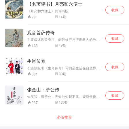
女鬼帮陶望三在招亲大会上打败了文武状元，眼
【名著评书】月亮和六便士
生与阿宝团聚。子楚活转过后，不久，高中进
看陶望三就可以娶到富家小姐了，可小谢爱上了
士。
收藏
陶望三。
《月亮和六便士》的评书版
14
期
78
观音菩萨传奇
收藏
主要叙述观音身世、刻苦修行与济世救人的故
事。
49
期
133
生肖传奇
收藏
长篇快板书《生肖传奇》写的是生活在自然界的
各种动物有其各自的生活习性和特点，对于人类
30
期
381
来说既有有利的一面，又有不利的一面，这是大
自然的规律。人的出生为什么有属相？为什么十
二生肖是这些个动物而不是别的动物？十二生肖
张金山：济公传
的排列为什么是这个顺序？告诉人们一些有关动
收藏
物方面的知识和趣闻。茶余饭后，听一听动物的
你笑我，瘋濟公，天知地知我不瘋。癡癡傻傻心
逸闻趣事，也许会耳目一新。
不狂，酒肉穿腸過。人家修口不修心，我卻修心
136
期
237
不修口。哪有不平哪有我，我就是濟癲…… 他用
它的成功魔法，屡屡捉弄和惩治上流社会中的不
良之徒，保护了正直善良之人。济公以他不求施
必听推荐
报、乐于助人的义举和他诙谐幽默的性格，赢得
了广大民众的喜爱。