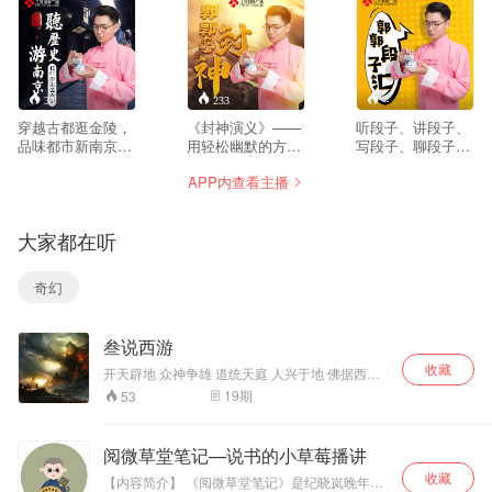
38
233
--
穿越古都逛金陵，
《封神演义》——
听段子、讲段子、
品味都市新南京，
用轻松幽默的方式
写段子、聊段子，
为您讲述六朝古都
讲述熟悉的故事情
让段子开会。郭郭
APP内查看主播
十朝都会南京城的
节，忠于原著，演
段子汇就是让您哈
前世今生。作者：
绎新篇
哈哈
杨民仆 播讲：郭郭
大家都在听
奇幻
叁说西游
收藏
开天辟地 众神争雄 道统天庭 人兴于地 佛据西域
妖隐四海 乾坤之内 谁与争锋
19
期
53
阅微草堂笔记—说书的小草莓播讲
收藏
【内容简介】 《阅微草堂笔记》是纪晓岚晚年编