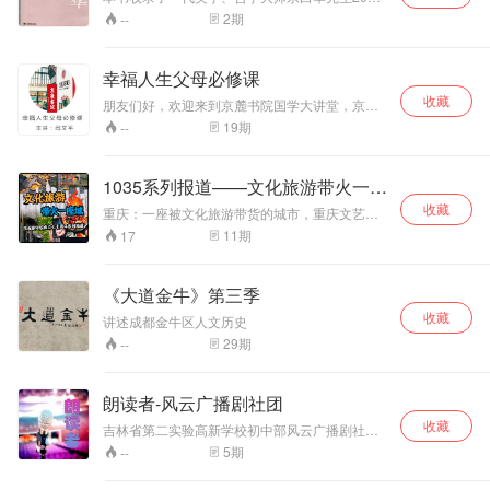
纪20年代末的多篇课堂讲稿、演讲稿，包括《美
2
期
--
学》、《艺术学》、 《艺术学(讲演)》、《形上
学》、《孔子形上学》、《论格物》诸篇，系统
讲解了西方美学、艺术学的基本概念及研究方
幸福人生父母必修课
法，中西形上学的比较以及古今“格物”思想的论辩
收藏
等。讲稿融贯中西，引经据典，尽显大师风范。
朋友们好，欢迎来到京麓书院国学大讲堂，京麓
书院微信公众号、抖音号 同步上线，欢迎搜索关
19
期
--
注！ 《幸福人生父母必修课》课程由文化学者，
办学专家闫文平老师主讲。全长240分钟。 作为
父母，究竟给孩子什么才是最重要的? 我们都爱
1035系列报道——文化旅游带火一座
自己的孩子，希望把最好的给自己的孩子。是生
城
收藏
活的经验还是人生的教训，是人生的信仰还是人
重庆：一座被文化旅游带货的城市，重庆文艺广
生的财富?
播制作。
11
期
17
《大道金牛》第三季
收藏
讲述成都金牛区人文历史
29
期
--
朗读者-风云广播剧社团
收藏
吉林省第二实验高新学校初中部风云广播剧社团
作品。 聆听声音之美，尽享文字之美，品析生活
5
期
--
之美，洞见世界之美。《风云朗读者》节目是吉
林省第二实验高新学校——初中部“风云广播剧社