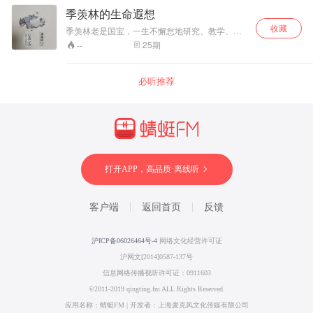
团”制作的校园广播节目。由高新初中部学生朗诵
季羡林的生命遐想
录音，每周在校园广播中播出1期。
收藏
季羡林老是国宝，一生不懈怠地研究、教学、思
考和创作，为我们留下不朽的人生财富和智慧，
25
期
--
从他这些人生遐想中，可以让我们少走很多人生
弯路，直达自己的人生目标。
必听推荐
打开APP，高品质·离线听
客户端
返回首页
反馈
沪ICP备06026464号-4
网络文化经营许可证
沪网文[2014]0587-137号
信息网络传播视听许可证：0911603
©2011-2019 qingting.fm ALL Rights Reserved.
应用名称：蜻蜓FM | 开发者：上海麦克风文化传媒有限公司