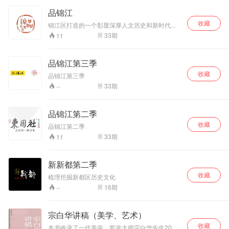
品锦江
收藏
锦江区打造的一个彰显深厚人文历史和新时代发
展成就的文化品牌“品锦江”
33
期
11
品锦江第三季
收藏
品锦江第三季
33
期
--
品锦江第二季
收藏
品锦江第二季
33
期
11
新新都第二季
收藏
梳理挖掘新都区历史文化
16
期
--
宗白华讲稿（美学、艺术）
收藏
本书收录了一代美学、哲学大师宗白华先生20世