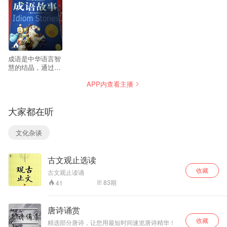
46
成语是中华语言智
慧的结晶，通过这
些故事，我们能更
APP内查看主播
好的理解成语的寓
意和来历，从而在
学习和生活中得心
大家都在听
应手，运用自如。
文化杂谈
古文观止选读
收藏
古文观止读诵
83
期
41
唐诗诵赏
收藏
精选部分唐诗，让您用最短时间速览唐诗精华！