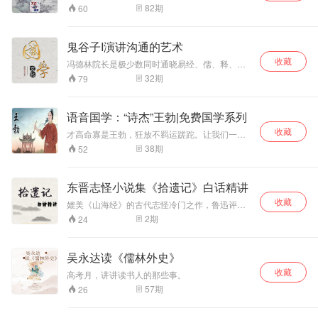
82
期
60
鬼谷子I演讲沟通的艺术
收藏
冯德林院长是极少数同时通晓易经、儒、释、
道、兵法谋略的学者； 两千多年来 兵家尊他为圣
32
期
79
人 纵横家尊他为始祖 占卜师尊他为祖师 谋略家
尊他为谋圣 道教尊他为王禅老祖
语音国学：“诗杰”王勃|免费国学系列
收藏
才高命寡是王勃，狂放不羁运蹉跎。让我们一起
来了解“神童”王勃的身世，了解他的生前身后之
38
期
52
事！
东晋志怪小说集《拾遗记》白话精讲
收藏
媲美《山海经》的古代志怪冷门之作，鲁迅评
价“其文笔颇靡丽，而事皆诞谩无实”到底书中记载
2
期
24
了哪些怪力乱神之事呢，且听主播与您分享。
（每周至少2次更新） 《拾遗记》是东晋时期道
家方士王嘉所著的一本志怪小说集，记载了从上
吴永达读《儒林外史》
古三皇五帝到晋朝的君王名人的怪力乱神之事，
收藏
老子的神化，秦始皇见神秘外星人、求长生等神
高考月，讲讲读书人的那些事。
奇传说均由此说记载。 主播以白话的方式讲解王
57
期
26
道长的著作，简单易懂，通俗幽默地带你领略古
人的神奇传说。