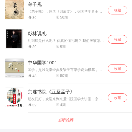
弟子规
收藏
《弟子规》，原名《训蒙文》，据国学学者王俊
闳考证：为清朝康熙年间秀才李毓秀所作。其内
56
期
30
容采用《论语》“学而篇”第六条的文义，列述弟子
在家、出外、待人、接物与学习应该恪守的守则
规范。后经清朝贾存仁修订改编，并改名为《弟
彭林说礼
子规》。
收藏
礼到底是什么呢？ 你真的懂礼吗？ 我们应该怎样
做才能算是一个知礼懂礼的人呢？ 清华大学首批
6
期
20
文科资深教授——彭林，为你解读。
中华国学1001
收藏
国学，是以先秦经典及诸子百家学说为根基，它
涵盖了两汉经学、魏晋玄学、隋唐道学、宋明理
50
期
48
学、明清实学和同时期的先秦诗赋、汉赋、六朝
骈文、唐宋诗词、元曲与明清小说并历代史学等
一套完整的文化、学术体系。中国历史上"国学"是
京麓书院《亚圣孟子》
指以"国子监"为首的官学，自 "西学东渐"后相对西
收藏
学而言泛指"中国传统思想文化学术"。
朋友们好，欢迎来到京麓书院国学大讲堂，京麓
书院微信公众号、抖音号 同步上线，欢迎搜索关
4
期
32
注！ 《亚圣孟子》课程由资深国学实践和公益教
育学者;企业管理培训讲师;幸福人生，诗意生活训
练导师;京麓书院国学讲师杨峻铖先生主讲，全长
必听推荐
72分钟 每个中国人身上都流着儒家思想的血脉，
《四书》和《十三经》是系统了解儒家文化最权
威的读本。孟子被尊为孔子后第一人，史称亚