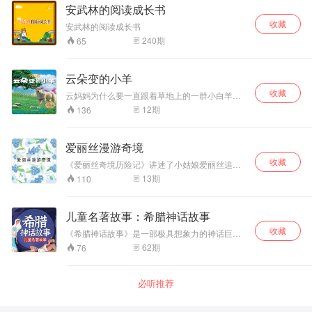
并结合故事情节和人物角色引导孩子进行哲学思
员 糖小糖、小火柴、小靓姐姐等；
安武林的阅读成长书
辨，帮助孩子在智力、语言、认知、社会性、个
收藏
性等领域均衡发展，拥有高情商、高智商、高逆
安武林的阅读成长书
商，课程将陪伴孩子快乐成长、收获成功，做一
240
期
65
个心理健康、心智完整、人格健全的人。
云朵变的小羊
收藏
云妈妈为什么要一直跟着草地上的一群小白羊？
傻大熊种的哪一种西瓜好吃？小熊冬眠醒来，发
12
期
136
生了什么事？小熊渐渐长大，他是不是能帮妈妈
做很多事了呢？有灵性的大南瓜给了老爷爷一个
怎样的惊喜呢？急匆匆先生和慢吞吞先生，你喜
爱丽丝漫游奇境
欢谁？你觉得大象适合当消防员吗？乌鸦这回有
收藏
没有上狐狸的当呢？阿笨猫藏钥匙的方法究竟好
《爱丽丝奇境历险记》讲述了小姑娘爱丽丝追赶
不好？好玩的故事，有趣的汉字，快来听冰波的
一只揣着怀表、会说话的白兔，掉进了一个兔子
13
期
110
《云朵变的小羊》吧！
洞，由此坠入了神奇的地下世界。在这个奇幻疯
狂的世界里，似乎只有爱丽丝是唯一清醒的人，
她不断探险，同时又不断追问“我是谁”，在探险的
儿童名著故事：希腊神话故事
同时不断认识自我，不断成长，终于成长为一
收藏
个“大”姑娘的时候，猛然惊醒，才发现原来这一切
《希腊神话故事》是一部极具想象力的神话巨
都是自己的一个梦境。
著，一曲富有传奇色彩的英雄史诗，一幅生动的
62
期
76
古希腊社会生活画卷。希腊神话流传至今，已有
三千多年历史，其性格鲜明的人物形象以及优美
曲折的故事情节，深受世界各地读者的欢迎。 本
必听推荐
专辑主要内容包括神的故事、英雄传说和特洛伊
战争。神的故事主要讲述了围绕诸神发生的故
事；英雄传说体现了古希腊人征服自然的意志和