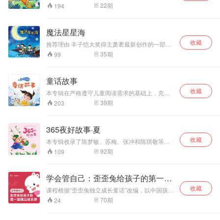
和森林里的同伴一起经历季节更替、生存磨难．
22
期
194
在一点点了解外部世界的同时，心灵和情感也在
不断地受到洗礼和冲击，对动物自己、大自然和
屠杀它们的人类进行着艰难的认识和思考。
魔法星星海
收藏
推荐理由 丰子恺大奖得主萧袤最新创作的一部长
篇奇幻童话有声版。 故事梗概 七个小书虫一字儿
35
期
99
排开，坐在银河边钓星星。钓星星也像钓鱼一
样，只不过钓钩上穿的不是蚯蚓，而是字，腌制
的、风干的、带有香味儿的字。喜欢吃字的、像
童话故事
鱼儿一样五彩缤纷的水星星，可不是八大行星里
收藏
的水星哦，因为保不准哪颗里面就有着能使人获
本专辑在严格遵守儿童阅读需求的基础上，充分
得“愿望能力”晶莹剔透的星星核呢！为了这些神秘
考虑学前儿童的阅读水平和启蒙要求，精选了具
39
期
203
强大的星星核，天界里神通广大却因缺失愿望许
有代表性的、适合学前儿童阅读的经典童话篇
久而无比寂寥苦闷的神仙们，和银河里水星星的
目，着重学前儿童的素质成长和价值培养。
忠实守护者牛郎织女一家，还有追寻梦想考察世
365夜好故事·夏
情的小书虫间，碰撞出一串串惊天动地又幽默感
人的故事……让我们一起聆听这个有关勇气、梦
收藏
本专辑收录了陈梦敏、苏梅、张冲和陈琪敬等多
想、坚持、守护、爱，充满成长智慧和诸多中国
位名家共九十多篇作品。这些作品以夏季为背
92
期
109
传统文化元素的精彩童话世界吧！ 作者简介 萧
景，用优美的语言和动人的情节，讲述动物与动
袤，著名儿童文学作家，中国作家协会会员。曾
物、动物与人、人与人之间的精彩小故事，塑造
获首届中国出版政府奖、全国优秀儿童文学奖、
了一个想象力丰富、情感纯净、文字优美、充满
学会管自己：歪歪兔给孩子的第一堂
国家文化部蒲公英奖、国家图书馆文津图书奖、
笑声和温情的童话世界。在日复一日的快乐学习
宋庆龄儿童文学奖、陈伯吹儿童文学奖、冰心儿
独立成长课
收藏
中，孩子可以认知季节，理解夏长，学会用心感
课程根据“歪歪兔独立成长童话”改编，以中国孩子
童文学新作奖大奖、冰心儿童图书奖、张天翼童
受和善待自然，积累为人处世的智慧，培养优良
爱听、情节精彩的故事为基础拓展，抓住孩子从
70
期
24
话寓言奖、丰子恺儿童图画书奖等多种奖项，并
的品德，提升观察、想象和表达的能力。
幼儿过渡到小学时期的心理发展特点设计，回答
入选国家新闻出版广电总局“三个一百”原创出版工
孩子在小学低年级阶段会面临的十大重要问题，
程、向全国青少年推荐百种优秀图书等。 演播人