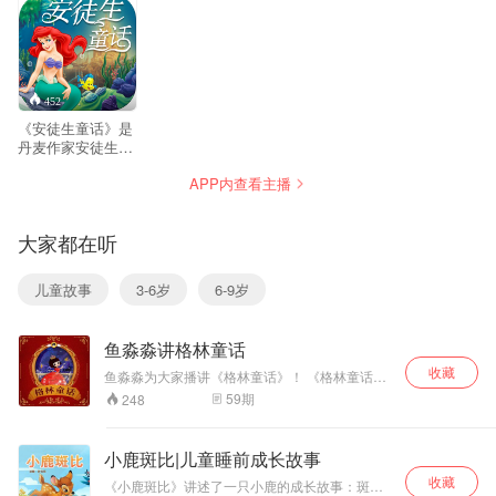
452
《安徒生童话》是
丹麦作家安徒生创
作的童话集，共由
APP内查看主播
166篇故事组成。
作爱憎分明，热情
歌颂劳动人民、赞
大家都在听
美他们的善良和纯
洁的优秀品德；无
情地揭露和批判王
儿童故事
3-6岁
6-9岁
公贵族们的愚蠢、
无能、贪婪和残
暴。其中较为闻名
鱼淼淼讲格林童话
的故事有：《小人
鱼》、《丑小
收藏
鱼淼淼为大家播讲《格林童话》！ 《格林童话》
鸭》、《卖火柴的
是由德国语言学家雅可布·格林和威廉·格林兄弟收
59
期
248
小女孩》、《拇指
集、整理、加工完成的德国民间文学。《格林童
姑娘》等。
话》里面约有200多个故事，大部分源自民间的
口头传说，是世界童话的经典之作。格林兄弟以
小鹿斑比|儿童睡前成长故事
其丰富的想象、优美的语言给孩子们讲述了一个
收藏
个神奇而又浪漫的童话故事。
《小鹿斑比》讲述了一只小鹿的成长故事：斑比