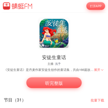
打开APP
452
安徒生童话
主播:
浅予
《安徒生童话》是丹麦作家安徒生创作的童话集，共由166篇故事组成。作爱憎分明，热情歌颂劳动人民、赞美他们的善良和纯洁的优秀品德；无情地揭露和批判王公贵族们的愚蠢、无能、贪婪和残暴。其中较为闻名的故事有：《小人鱼》、《丑小鸭》、《卖火柴的小女孩》、《拇指姑娘》等。
展开
听完整版
节目（31）
批量下载