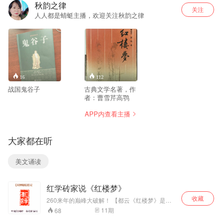
秋韵之律
关注
人人都是蜻蜓主播，欢迎关注秋韵之律
16
112
战国鬼谷子
古典文学名著，作
者：曹雪芹高鹗
APP内查看主播
大家都在听
美文诵读
红学砖家说《红楼梦》
收藏
260来年的巅峰大破解！ 【都云《红楼梦》是古
今小说的颠峰之作，却又有几人知道此帖将是
11
期
68
《红楼梦》的颠峰破解？若干年后，此帖将以里