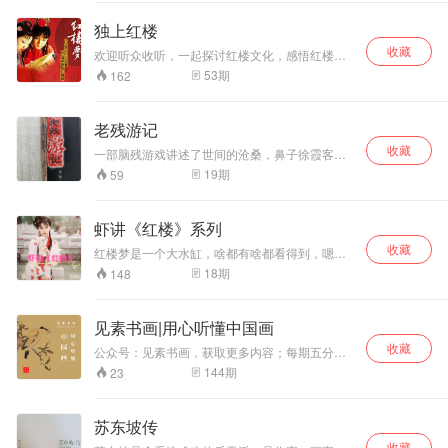
程碑式的壮举照亮整个红学之颠，指引未来红学
的研究方向。丁酉年闰六月廿一。红学砖家】
独上红楼
收藏
欢迎听众收听，一起探讨红楼文化，感悟红楼精
神。
53
期
162
老残游记
收藏
一部脑残游戏讲述了世间的沧桑，鼻子徐霞客游
记更有过之而无不及。
19
期
59
虾讲《红楼》系列
收藏
红楼梦是一个大水缸，啥都有啥都看得到，嗯，
我们看看到底能讲出多少名堂。
18
期
148
见素书画|用心听懂中国画
收藏
公众号：见素书画，获取更多内容；每期五分
钟，用心听懂中国画
144
期
23
苏东坡传
收藏