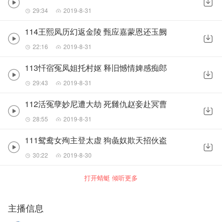
29:34
2019-8-31
114王熙凤历幻返金陵 甄应嘉蒙恩还玉阙
22:16
2019-8-31
113忏宿冤凤姐托村妪 释旧憾情婢感痴郎
29:43
2019-8-31
112活冤孽妙尼遭大劫 死雠仇赵妾赴冥曹
28:55
2019-8-31
111鸳鸯女殉主登太虚 狗彘奴欺天招伙盗
30:22
2019-8-30
打开蜻蜓 倾听更多
主播信息