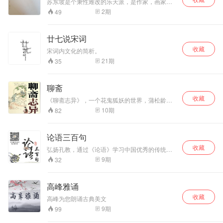
苏东坡是个秉性难改的乐天派，是作家，画家，
书法家，是酿酒的实验者，工程师，是道学家，
2
期
49
瑜伽术修炼者，佛教徒，是士大夫，是皇帝的秘
书，法官，是皇帝的秘书，政治上的坚持己见
者，是月下漫步者，是诗人，是生性诙谐爱开玩
廿七说宋词
笑的人。可是这些都不足以勾勒出苏东坡的全
收藏
貌。
宋词内文化的简析。
21
期
35
聊斋
收藏
《聊斋志异》，一个花鬼狐妖的世界，蒲松龄笔
下的美女为什么总会爱上书生？一部《聊斋》，
10
期
82
就是一个“梦工厂”。说《聊斋》，道破凡人心中的
黄粱美梦。著名美学家、南京大学潘知常教授说
《聊斋》。
论语三百句
收藏
弘扬孔教，通过《论语》学习中国优秀的传统文
化。
9
期
32
高峰雅诵
收藏
高峰为您朗诵古典美文
9
期
99