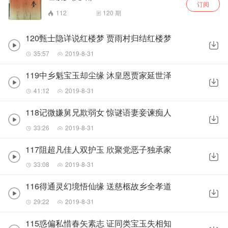
订阅
112
120
期
120甄士隐详说红楼梦 贾雨村归结红楼梦
35:57
2019-8-31
119中乡魁宝玉却尘缘 沐皇恩贾家延世泽
41:12
2019-8-31
118记微嫌舅兄欺弱女 惊谜语妻妾谏痴人
33:26
2019-8-31
117阻超凡佳人双护玉 欣聚党恶子独承家
33:08
2019-8-31
116得通灵幻境悟仙缘 送慈柩故乡全孝道
29:22
2019-8-31
115惑偏私惜春矢素志 证同类宝玉失相知