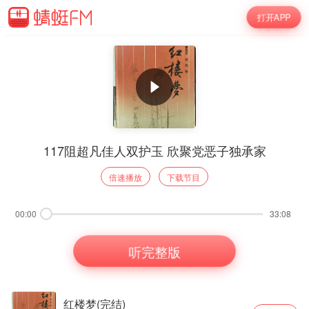
打开APP
117阻超凡佳人双护玉 欣聚党恶子独承家
倍速播放
下载节目
00:00
33:08
听完整版
红楼梦(完结)