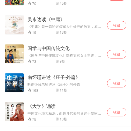
礼。”《中华文化大讲堂》之“经典解读” 邀请中华
45
期
70
文化传播者虞向阳老师畅谈《三字经》中的人生
智慧，以独特的视角来开解社会、人际、家庭中
所出现的各种问题的根源，陶冶心灵，回归纯
吴永达读《中庸》
净。内容丰富而不冗长；气氛活跃而不沉闷；视
收藏
角独特而不犀利；言语幽默而不刻意。《中华文
《中庸》是一篇论述儒家人性修养的散文，原是
化大讲堂》邀请您一聆听《三字经》。
《礼记》第三十一篇，相传为子思所作，是儒家
13
期
19
学说经典论著。经北宋程颢、程颐极力尊崇，南
宋朱熹作《中庸集注》，最终和《大学》、《论
语》、《孟子》并称为“四书”。宋、元以后，《中
国学与中国传统文化
庸》成为学校官定的教科书和科举考试的必读
收藏
书，对中国古代教育产生了极大的影响。
《国学与中国传统文化》课程文君女士主讲，共9
讲，全长184分钟。 文君老师由“何为国学？”“国
9
期
73
学何用？”谈到“国学从何而来？”“国学怎么学？”等
一系列问题，她提到，我们渊远流长、博大精深
的国学有一个古老而神秘的根脉，那就是阴阳五
南怀瑾讲述《庄子·外篇》
行理论。它体现了古代人对宇宙万物的认知。相
收藏
生相克的理论揭示了普遍联系的自然规律。直至
听南怀瑾老师讲述《庄子》的外篇
今天，伟大的智慧依旧对我们的有所裨益，并指
11
期
168
导着我们的认识方式和思维方式。
《大学》诵读
收藏
中国文化博大精深，而最具代表的莫过于儒家的
经典。明一老师想通过诵读和分享儒家经典，让
13
期
75
更多人了解经典，走进经典，融入经典，让经典
成为人生的指明灯，带领我们前行的路。诵读的