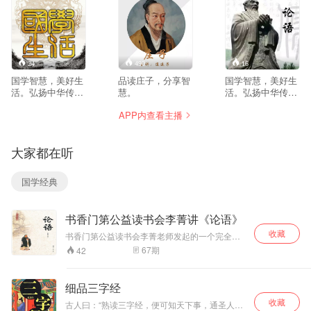
24
490
16
国学智慧，美好生
品读庄子，分享智
国学智慧，美好生
活。弘扬中华传统
慧。
活。弘扬中华传统
文化！
文化！
APP内查看主播
大家都在听
国学经典
书香门第公益读书会李菁讲《论语》
收藏
书香门第公益读书会李菁老师发起的一个完全公
益分享传统文化的平台，之前已经完成了大学，
67
期
42
论语、弟子规、十善业道经、中庸、了凡四训等
传统经典的分享。感谢大家的关注。
细品三字经
收藏
古人曰：“熟读三字经，便可知天下事，通圣人