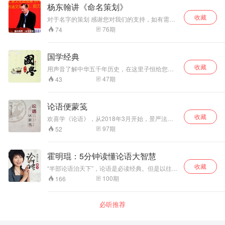
经典主要包括：《大学》《中庸》《论语》《孝
杨东翰讲《命名策划》
经》《弟子规》等，读经典可以让我们心情平
收藏
和、开启智慧、增强记忆、预防痴呆、增加气
对于名字的策划 感谢您对我们的支持，如有需要
质、树立正见、还可以练习普通话等等。让我们
可以与我们联系；微信17151097444
76
期
74
一起来学习经典、感悟经典、分享 经典、成就幸
福人生！ 本专辑主要诵读《大学》如果大家想 学
习大学，可以在千聊直播搜索明一智慧讲堂收
国学经典
听。未来也会在蜻蜓fm做《大学》浅解的直播，
希望对大家有多帮助！
收藏
用声音了解中华五千年历史，在这里子恒给您讲
讲那些国学智慧。
47
期
43
论语便蒙笺
收藏
欢喜学《论语》，从2018年3月开始，景严法师
第二次讲述《论语》。
97
期
52
霍明琨：5分钟读懂论语大智慧
收藏
“半部论语治天下”，论语是必读经典。但是以往的
解读太概括，很多人囫囵吞枣。和霍老师一起学
100
期
166
《论语》，每天一则5-8分钟，轻松掌握论语精
华。一年时间就可以精读论语全书。 同时我们有
微信学习群配合，每天晒作业、诵读，帮助管理
必听推荐
自我，提升学习效果。