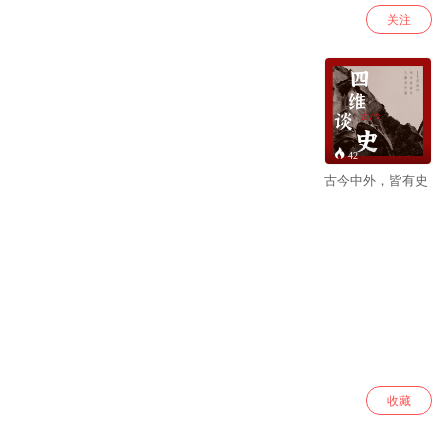
关注
42
古今中外，皆有史
收藏