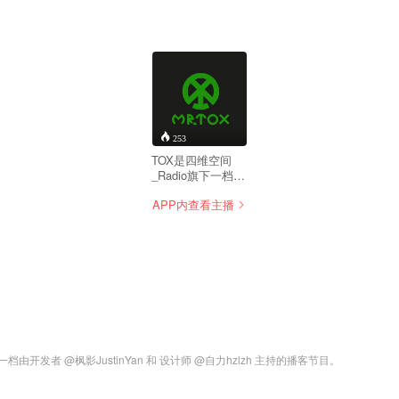
253
TOX是四维空间
_Radio旗下一档，
专注于游戏文化，
APP内查看主播
并努力想御宅扩展
的脱口秀栏目，由
四维空间和老高联
手呈现，常住主播
为老高、响爷、小
E 老孙则不定时客
串 在TOX你会听到
各类游戏的背后故
事，我们并不满足
于游戏本身，而是
从创立的源起，游
者 @枫影JustinYan 和 设计师 @自力hzlzh 主持的播客节目。
戏的内核着手，细
细品味一款游戏的