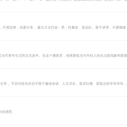
夫巴叔：男；性颓丧，喜抬杠，善于讲理，不爱嚷嚷 。 不管您是中了 岁月的毒（童年\青年\中年等）； 人物的毒（老婆
（结婚\上学\毕业等）； 。。。 在每一个浑身发紫的时刻，一定要努力灌下一杯小甜水
享。 邮箱：kitty5848@126.com
研究当代青年生活和文化多年。在这个播客里，他将聚焦当代年轻人的生活新现象和新
于趣谈杂谈、人文历史、嘉宾吐槽、悬疑志怪等等等等... 希望和大家一起分享生命中的喜怒哀乐，如果能给您带来片刻欢乐
创业感受。