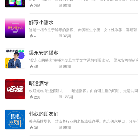
60
期
296
解毒小甜水
这是一档专注于解毒的播客。 赤脚医生小唐：女；性乖张，喜逞强，不擅思辨，但爱分享。 蒙古大
\老爹\老板等）； 东西的毒（宠物\家具\电脑等）； 事情的毒
32
期
--
行。 同时，如果您有奇妙的中毒体验和\或家传的解毒妙方，也欢迎和我们分
梁永安的播客
“梁永安的播客”主播为复旦大学文学系教授梁永安。 梁永安教授
66
期
45
昭运酒馆
欢迎光临 昭运酒馆儿！ 「昭运播客」由自诩主播的昭昭、走运共同主持， 节目内容包含但不限
或些许有趣的视角，那将是我们莫大的荣幸
122
期
228
韩叙的朋友们
关注品牌增长，对谈各行业的老板或操盘手。也会偶尔单口，分享
69
期
36