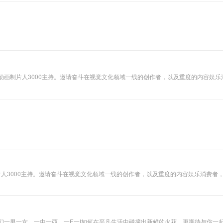
味道，并通过游戏
想御宅扩展，希望
能带给你不同的视
角与感官 公号/微
博：四维空间
_Radio
画编辑、动画制片人3000主持。邀请奋斗在视觉文化领域一线的创作者，以及重度的内
片人3000主持。邀请奋斗在视觉文化领域一线的创作者，以及重度的内容娱乐消费
们一男一女，一中一西，一E一I如何在平凡生活中碰撞出新鲜的火花，更期待与你一