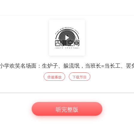
0后小学欢笑名场面：生炉子、躲流氓，当班长=当长工、罢
倍速播放
下载节目
听完整版