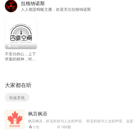
拉格纳诺斯
人人都是蜻蜓主播，欢迎关注拉格纳诺斯
1940
不安分的心，上下
求索的精神，对快
乐的单纯的追求，
让我们忍不住与你
一起畅聊这个世
界，来吧~在平淡
大家都在听
的日子里，一起扔
一个快乐的砖头
儿。 来群与我们互
社会文化
动：
siweikongjian_2018
看公众号了解节目
枫言枫语
故事：四维空间
Radio
枫言枫语，听见科技与人文的声音。 听见科技与人文的声音。这是一档由开发
160
期
175