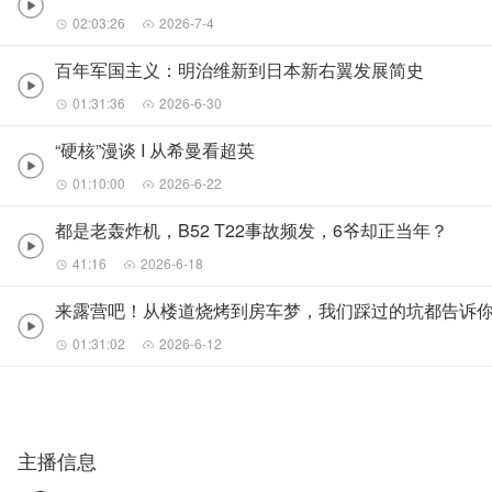
02:03:26
2026-7-4
百年军国主义：明治维新到日本新右翼发展简史
01:31:36
2026-6-30
“硬核”漫谈 I 从希曼看超英
01:10:00
2026-6-22
都是老轰炸机，B52 T22事故频发，6爷却正当年？
41:16
2026-6-18
来露营吧！从楼道烧烤到房车梦，我们踩过的坑都告诉
01:31:02
2026-6-12
主播信息