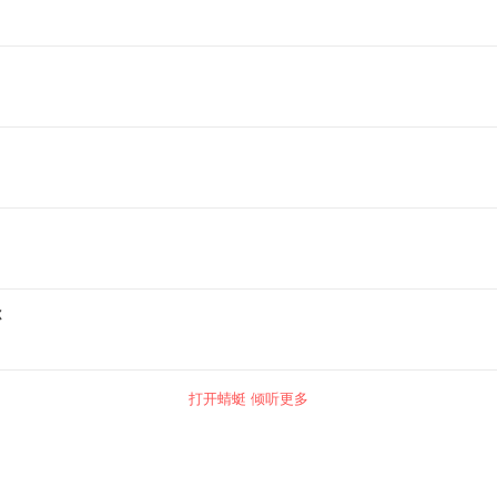
你
打开蜻蜓 倾听更多