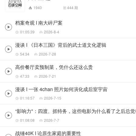
1940
444
期
档案奇观 I 南大碎尸案
01:05:39
2026-8-4
漫谈 I 《日本三国》背后的武士道文化逻辑
54:34
2026-7-28
高价餐厅卖预制菜，凭什么还这么贵
47:33
2026-7-21
漫谈 I 一张 4chan 照片如何演化成后室宇宙
01:16:57
2026-7-15
“影响力"：四渡、抓特务，这些电影为什么看了之后总
01:08:08
2026-7-7
战锤40K I 论原生家庭的重要性