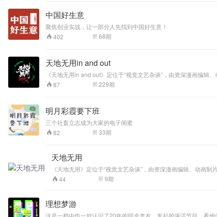
中国好生意
聚焦创业实战，让一部分人先找到中国好生意！
68
期
402
天地无用in and out
《天地无用in and out》定位于“视觉文艺杂谈”，由资深漫
容包括但不限于动漫游戏、小说电影、衣食住行、兴趣爱好。
229
期
87
明月彩霞要下班
三个社畜立志成为大家的电子闺蜜
33
期
82
天地无用
《天地无用》定位于“视觉文艺杂谈”，由资深漫画编辑、动画制
不限于动漫游戏、小说电影、衣食住行、兴趣爱好。
9
期
44
理想梦游
这是一档由也一对认识了20年的同桌老友，发起的谈话节目。看他