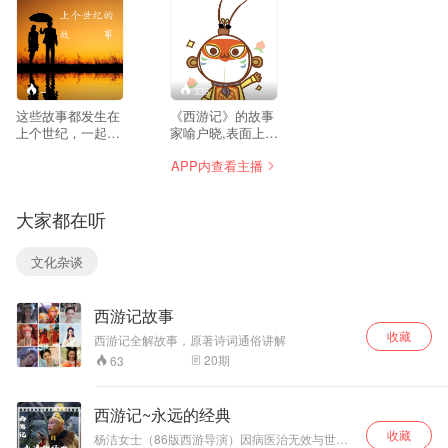
--
336
这些故事都发生在
《西游记》的故事
上个世纪，一起聆
家喻户晓,表面上看
听那个
讲的是唐僧取经，
APP内查看主播
师徒四人不畏艰险
战胜困难，终成正
果。但细看此书，
大家都在听
里面有违逻辑,
前后矛盾的地
方实在是太多了,根
文化杂谈
本无法用常理解释,
比如： 1.大闹
天宫的孙悟空，怎
西游记故事
么在西天路上反而
还斗不过一些妖
收藏
西游记全解故事，原著诗词通俗讲解
怪?
20
期
63
西游记~永远的经典
收藏
杨洁女士（86版西游导演）因病医治无效与世长