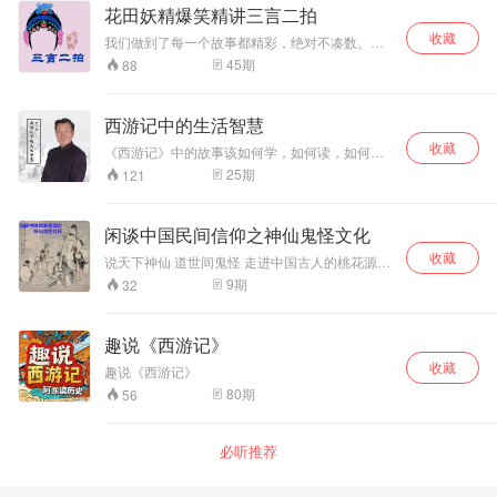
花田妖精爆笑精讲三言二拍
收藏
我们做到了每一个故事都精彩，绝对不凑数。只
要是有趣的，能够再现当时社会的故事，哪怕是
45
期
88
很黄很暴力的，我们都一一呈现给大家。 在这里
我们会看到，古人怎么交朋友，怎么犯罪，怎么
断案，怎么赚钱，怎么赚大钱，怎么搞外遇，怎
西游记中的生活智慧
么逛青楼，怎么获得美女赏识，怎么YY大领导，
收藏
总之一切的一切既虚幻又真实。
《西游记》中的故事该如何学，如何读，如何
悟，如何修？虽众说纷纭，但理在其中，万广辉
25
期
121
向你娓娓道来。 人们都说“第2次看西游记，我需
要一个8倍镜”！西游记谁都看过，但除了妖魔鬼
怪、美女画皮，它又富含了哪些哲学道理？ 在另
闲谈中国民间信仰之神仙鬼怪文化
一个视角下的师徒四人，又给我们带来了哪些生
收藏
活智慧？ 我觉得《西游记》不该只是徒弟带着师
说天下神仙 道世间鬼怪 走进中国古人的桃花源
傅打妖怪啊！让万教授通过增维法解析在另一个
探寻玄妙的神话世界 八叶院 用声音传播美
9
期
32
视角下的师徒四人，用新的眼光、新的视角、新
的层面、新的感悟为您全新解读！ 他教我们不断
地完善自我，充实的过好每一天，处理好家庭、
趣说《西游记》
子女、同事等各方面的关系。
收藏
趣说《西游记》
80
期
56
必听推荐