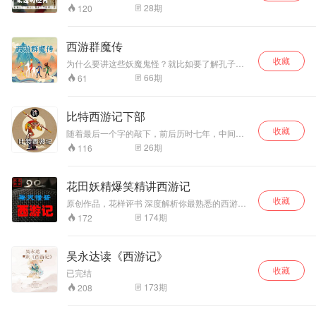
辞。但是悲痛之余许多人又翻出了西游记这部家
28
期
120
喻户晓的电视剧。观看剧集，吟唱歌曲。致敬经
典！今天我节目推出系列，讲述拍摄背后故事，
聊聊那些至今成谜的故事，回顾西游故事。欢迎
西游群魔传
收听！
收藏
为什么要讲这些妖魔鬼怪？就比如要了解孔子周
游列国，你要了解孔子到各国发生了什么？精彩
66
期
61
的是同样一群人为什么到各国待遇不一样？那就
要了解这个国家，才能更好的理解孔子。 《西游
记》唐僧师徒取经的故事主要就集中在经历妖魔
比特西游记下部
鬼怪这些劫难。了解这些妖魔，才能理解取经团
收藏
队到底经历了什么？佛要度他们什么？他们要修
随着最后一个字的敲下，前后历时七年，中间间
行什么？真经到底有什么用？ 当然，透过这些妖
断三年多的《比特西游》系列终于画上句号。以
26
期
116
魔也才能更好的认识《西游记》这本名著。比如
比特老师如此慵懒的人，完成这件事实属不易，
这些妖魔都是现实社会的映射，有些妖魔虽然可
痛定思痛天人争斗，自己对自己威逼利诱用尽手
恨但其实很可怜，都说蝎子精毒，连佛祖都敢
段，今晚需要好好犒劳一下自己，晚饭加个茶叶
花田妖精爆笑精讲西游记
蛰，但蝎子精或许是所有妖精里最悲情的角色；
蛋吧，奢侈一把。
都说白骨精只会变戏法，单枪匹马捉唐僧，但他
收藏
原创作品，花样评书 深度解析你最熟悉的西游记
却是西游群魔里杀伤力做大的妖怪。 相比于其他
轻松欢脱的让你读懂别人看不到的西游记 因为是
174
期
172
西游内容的解读，这个专辑更清晰的脉络讲故
原创，所以每日一更 你听的是我们创作的过程 播
事。很多人都了解这本名著，看过或听过各种版
出时间：每天中午11:00 主播介绍： 花田：专职
本的剧集、传说，但大多都是零散的。本专辑就
历史老师，曾游走于各大高校开设讲座。 妖精：
吴永达读《西游记》
是对以前内容的补充，不仅有新鲜的故事，更有
专业法律人士，看尽社会百态，阅人无数。
趣可爱的角色以及小说之外精彩干货。
收藏
已完结
173
期
208