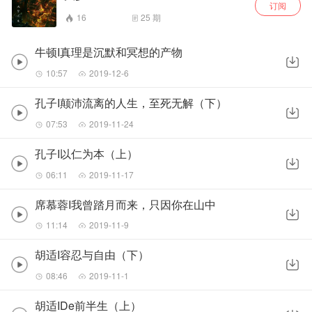
订阅
16
25
期
牛顿I真理是沉默和冥想的产物
10:57
2019-12-6
孔子I颠沛流离的人生，至死无解（下）
07:53
2019-11-24
孔子I以仁为本（上）
06:11
2019-11-17
席慕蓉I我曾踏月而来，只因你在山中
11:14
2019-11-9
胡适I容忍与自由（下）
08:46
2019-11-1
胡适IDe前半生（上）