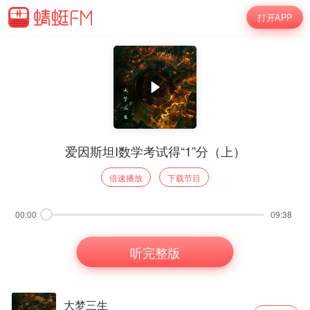
打开APP
爱因斯坦I数学考试得“1”分（上）
倍速播放
下载节目
00:00
09:38
听完整版
大梦三生