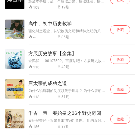
炼金术手册，是一个解读历史、解读经济、解读
确研判行情！
电影、解读人物的大杂烩。主播炼金君，从事电
19
期
109
视工作十年，平时的爱好就是读书、写字。读
书、写字久了，就不太会说话了。正好有蜻蜓FM
这个平台，可以用声音的方式与大家交流。
高中、初中历史教学
收藏
强化时空观念，认识物质文明和精神文明的关
系，
35
期
--
方辰历史故事【全集】
收藏
企鹅群：106107592。百度贴吧：方辰历史故事
吧。微信公众号：Fcgs073。 客官只需要提一个
42
期
116
人名或者时代。方辰就会从自己的视角换您一个
故事。
唐太宗的成功之道
收藏
为什么说唐朝的制度领先于世界？ 为什么唐朝会
拥有至高无上的国际威望？ 为什么后期的皇帝几
31
期
118
乎都要阅读贞观政要？ 贞观之治只有23年的时
间，但却创造了很多中国历史上的奇迹。在一系
列政策实施的过程中，唐太宗做了哪些事情？这
千古一帝：秦始皇之36个野史奇闻
些管理之道对于我们今天的事业发展，又有怎样
收藏
的启发？ 本次课程从真实的故事情节出发，深度
秦始皇曾经下旨繁育出“甪端” 异兽。 他的泰阿剑
还原历史真相，解析唐太宗的成功之道。
携裹着一个绝大的谜团。秦始皇病死沙丘，他留
37
期
186
下的遗言又是什么。秦始皇的传国玉玺背后，藏
有哪三个让专家都疑惑的“防伪”措施。