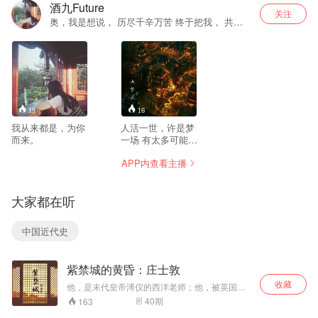
酒九Future
关注
奥，我是想说， 历尽千辛万苦 终于把我， 共
zhong 号， 找回来了 你当然可以来， 找我玩 我
是说， 如果你想的话。
19
16
我从来都是，为你
人活一世，许是梦
而来。
一场 有太多可能了
如彩虹、如风雨 或
APP内查看主播
美丽、或有趣 若只
历自己的一生 我恐
遗憾 所以我想与你
大家都在听
们描述、走进 他们
的一生 如李白、如
孔子 或西施、或公
中国近代史
子小白 如果你也和
我一样 不妨我们做
个伴 一起去“看
紫禁城的黄昏：庄士敦
看”他们。
收藏
他，是末代皇帝溥仪的西洋老师；他，被英国宗
教界抨击为“英国的叛徒”。 他，描绘了紫禁城内
40
期
163
令人憧憬的生活图景；他，记录了外国人眼中近