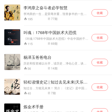
代中国跌宕起伏的政治局面。 《紫禁城的黄昏》
是“帝师”庄士敦的怀旧集，以他与溥仪的主要交往
李鸿章之奋斗者必学智慧
经历为线索，记述了从晚清到民国期间，中国发
收藏
生的如戊戌风云、辛亥革命、张勋复辟等事件，
李鸿章的一生，是荣辱并重，毁誉参半的一生，
以及他的看法，客观地反映了中国从帝制到共和
他在乱世中的智慧谋略，面对巨大变局所展现出
77
期
195
的艰难过渡。
的勇气，值得我们去思考学习。
叫魂：1768年中国妖术大恐慌
收藏
《叫魂:1768年中国妖术大恐慌》中在中国的千年
帝制时代，清高宗弘历可谓是空前绝后的一人，
69
期
115
然而在乾隆盛世达到登峰造极的时候，整个大清
的政治与社会生活却被一股名为“叫魂”的妖术搅得
天昏地暗。在1768年从春天到秋天的那几个月
杨泽玉爸爸电台
里，这股妖风冲击到了半个中国，百姓为之人心
收藏
惶惶，官员为之疲于奔命，皇帝为之寝食不宁。
历史和投资难以分开，读历史，净化心灵，谈投
在讲述叫魂故事的过程中，《叫魂:1768年中国妖
资，一起进步， 分享一下个人的见解
14
期
56
术大恐慌》重在讨论这背后的历史意蕴。叫魂故
事可以帮助我们理解传统中国政治和中国社会的
一些基本问题。 在此感谢主播：赫赫有鸣、赵阳
轻松读懂史记 | 知过去见未来|天乐股
_天风城、费雯莲的有声小屋、汝盼儿、Daisy洳
雪、老妖、君心先生、鬼慈、招财进宝福、笑
评
收藏
知过去，方能见未来！ 简介：《史记》是中国首
笑、饺子、君子吹、黑兔子、石头剪刀布赢了能
部纪传体通史，记载了上至黄帝，下至汉武帝共
7
期
40
怎样、清竹小筑、萱萱爱甜甜、张小杨、初念初
3000多年的历史，对史学和文学的发展都产生了
心、有声亮子、Sally5211、妖妖灵、程熙茜的倾
深远影响，在中国文学史上有重要地位，有很高
情演播。更多精彩，请关注各位主播的个人专
的文学价值。 主播简介：自创大数据高低点研判
炼金术手册
辑！
法，曾担任某上市公司证券部经理，13年股市遨
收藏
游，看透股市沉浮。每天发布收评分析报告，准