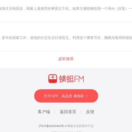
我才后悔莫及，蜻蜓上最痛苦的事莫过于此。如果主播能够给我一个再re（回复）一
，多年的居家工作，使他的社交生活日渐贫乏。利用这个播客节目，魏晓光每周和朋
必听推荐
打开APP，高品质·离线听
客户端
返回首页
反馈
沪ICP备06026464号-4
网络文化经营许可证