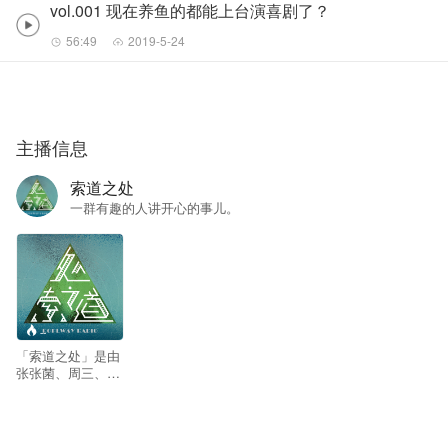
vol.001 现在养鱼的都能上台演喜剧了？
56:49
2019-5-24
主播信息
索道之处
一群有趣的人讲开心的事儿。
--
「索道之处」是由
张张菌、周三、鸭
嘴三名不优秀的脱
口秀演员共同主持
的播客节目。不定
期邀请其他优秀的