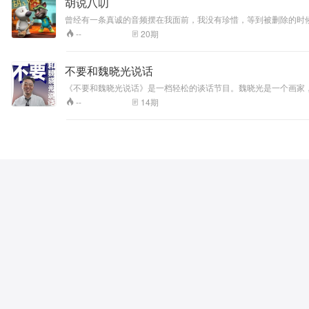
胡说八叨
曾经有一条真诚的音频摆在我面前，我没有珍惜，等到被删除的时候
论加上一个字数限制，我希望是…一万字… 无意中听了大头侃人，录了浮生札记，结交了一众听友，还参与了音频直播，兼职配音演员和防身教头一起注册了我们自己的电台。 致我们不完美但独一无二的青春，好人一
20
期
--
生平安！
不要和魏晓光说话
《不要和魏晓光说话》是一档轻松的谈话节目。魏晓光是一个画家
14
期
--