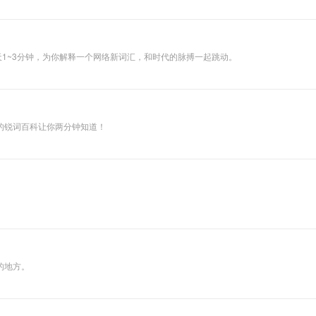
了到我的个人weixin订阅号【刚出生就很困】来找我哦~ 每天1~3分钟，为你解释一个网络新词汇，和时代的脉搏一起跳动。
的锐词百科让你两分钟知道！
的地方。