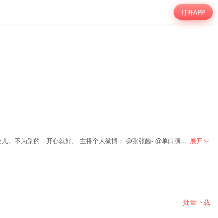
打开APP
「索道之处」是由张张菌、周三、鸭嘴三名不优秀的脱口秀演员共同主持的播客节目。不定期邀请其他优秀的脱口秀演员或者看得起我们的可爱人儿来聊会儿。不为别的，开心就好。 主播个人微博： @张张菌- @单口演习周三 @臭鸭嘴
展开
批量下载