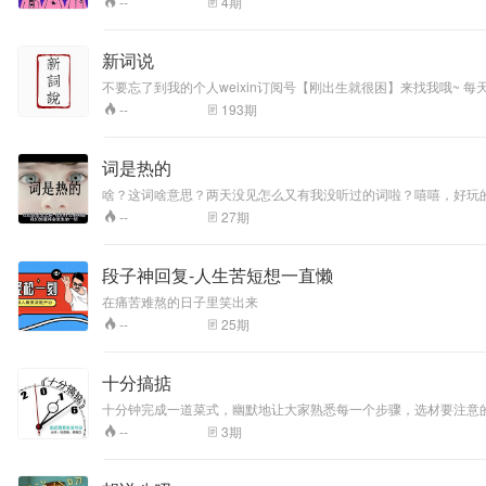
4
期
--
新词说
不要忘
193
期
--
词是热的
啥？这词啥意思？两天没见怎么又有我没听过的词啦？嘻嘻，好玩
27
期
--
段子神回复-人生苦短想一直懒
在痛苦难熬的日子里笑出来
25
期
--
十分搞掂
十分钟完成一道菜式，幽默地让大家熟悉每一个步骤，选材要注意
3
期
--