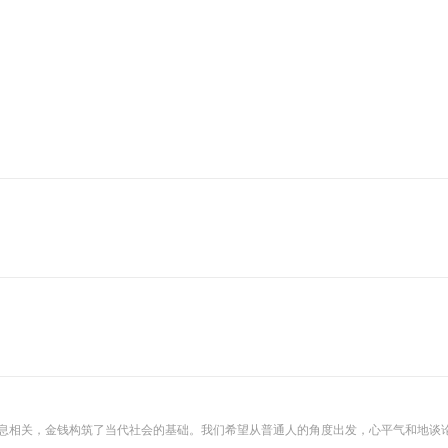
息息相关，金钱构筑了当代社会的基础。我们希望从普通人的角度出发，心平气和地谈