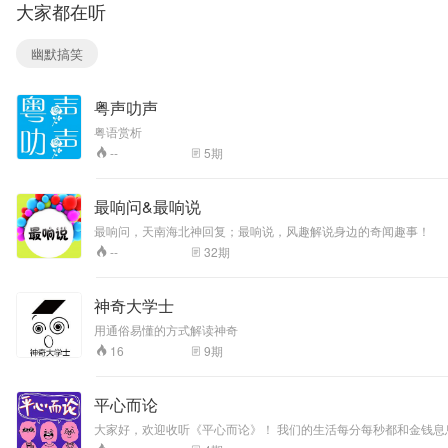
大家都在听
脱口秀演员或者看
得起我们的可爱人
儿来聊会儿。不为
幽默搞笑
别的，开心就好。
主播个人微博： @
张张菌- @单口演
粤声叻声
习周三 @臭鸭嘴
粤语赏析
5
期
--
最响问&最响说
最响问，天南海北神回复；最响说，风趣解说身边的奇闻趣事！
32
期
--
神奇大学士
用通俗易懂的方式解读神奇
9
期
16
平心而论
大家好，欢迎收听《平心而论》！ 我们的生活每分每秒都和金钱
人士，与他们交换我们的意见，发现小吐槽中蕴含的一些小道理。