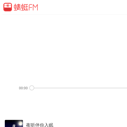
00:00
夜听伴你入眠