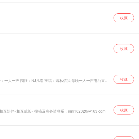
收藏
收藏
收藏
：一人一声 围脖：NJ凡洛 投稿：请私信我 每晚一人一声电台直播
收藏
嗨~ 我的小耳朵你好~我是秀腻腻~~~ 茫茫人海 谢谢您的收听和支持！ 愿我的陪伴 可以温暖你整个倾城时光~ 愿你的陪伴 可以让我走更远的路~ 愿我们~相互陪伴~相互成长~ 投稿及商务请联系：nini102020@163.com