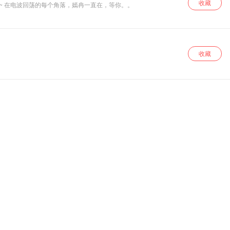
收藏
~ 在电波回荡的每个角落，嫣冉一直在，等你。。
收藏