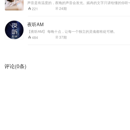
声音是有温度的，夜晚的声音会发光。嫣冉的文字只讲给懂的你听~ 
24
期
221
夜听AM
【夜听AM】 每晚十点，让每一个独立的灵魂都有处可栖。
37
期
484
评论
(
0
条)