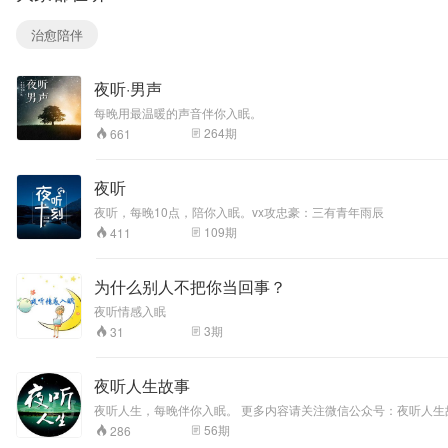
治愈陪伴
夜听·男声
每晚用最温暖的声音伴你入眠。
264
期
661
夜听
夜听，每晚10点，陪你入眠。vx攻忠豪：三有青年雨辰
109
期
411
为什么别人不把你当回事？
夜听情感入眠
3
期
31
夜听人生故事
夜听人生，每晚伴你入眠。 更多内容请关注微信公众号：夜听人生
56
期
286