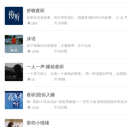
舒晓夜听
如果你也有故事，请分
209
期
299
沐语
沐子每晚对你说晚安，主播微博：沐子仙女
425
期
1056
一人一声·睡前夜听
一个努力的人，在每一个难免的夜晚， 用一种温暖的声音，去抚慰你
为你开启了。 有什么想对我说的可以发私信给我。
68
期
55
夜听|陪你入睡
242
期
1042
那些小情绪