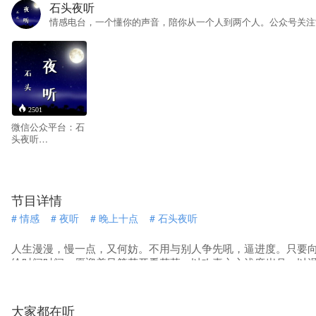
石头夜听
情感电台，一个懂你的声音，陪你从一个人到两个人。公众号关注“
2501
微信公众平台：石
头夜听
（shitouyeting) 一
首歌，一句话，一
段情，总有一句话
会触动你心弦。夜
节目详情
听，陪你一起诉说
心事，用我的声音
#
情感
#
夜听
#
晚上十点
#
石头夜听
讲诉你们的故事。
人生漫漫，慢一点，又何妨。不用与别人争先吼，逼进度。只要
给时间时间。愿迎着风等花开看花落。以欢喜之心浅度岁月、以
大家都在听