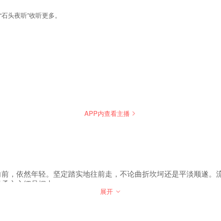
石头夜听”收听更多。
APP内查看主播
向前，依然年轻。坚定踏实地往前走，不论曲折坎坷还是平淡顺遂。
温柔之心细品烟火。
展开