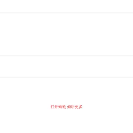
打开蜻蜓 倾听更多