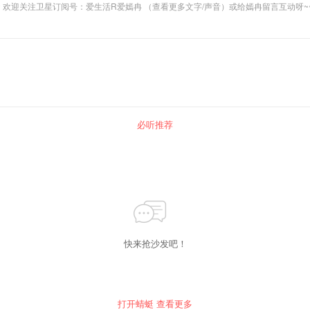
欢迎关注卫星订阅号：爱生活R爱嫣冉 （查看更多文字/声音）或给嫣冉留言互动呀~
必听推荐
快来抢沙发吧！
打开蜻蜓 查看更多