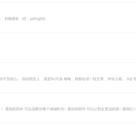
享给我们，我愿意倾听你们的故事。 公 众 号：舒晓夜听（ID：yeting03)
不安的心。 你好陌生人，我是NJ凡洛 每晚，我都会读一段文章，伴你入眠。 G众号