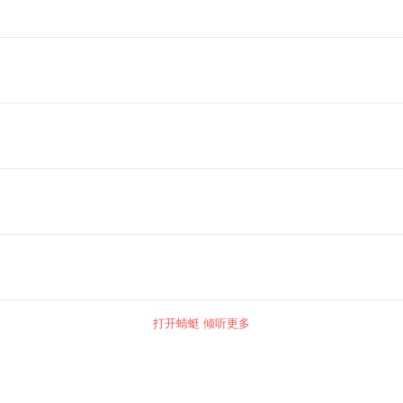
打开蜻蜓 倾听更多