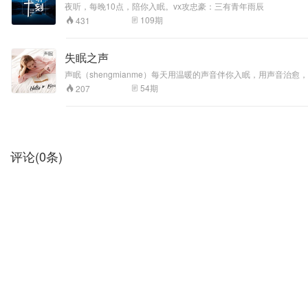
夜听，每晚10点，陪你入眠。vx攻忠豪：三有青年雨辰
109
期
431
失眠之声
声眠（shengmianme）每天用温暖的声音伴你入眠，用声音治愈，
54
期
207
评论
(
0
条)