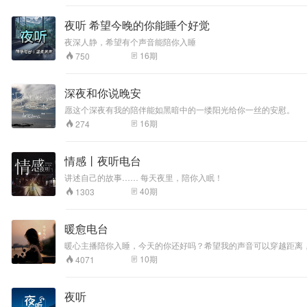
夜听 希望今晚的你能睡个好觉
夜深人静，希望有个声音能陪你入睡
16
期
750
深夜和你说晚安
愿这个深夜有我的陪伴能如黑暗中的一缕阳光给你一丝的安慰。
16
期
274
情感丨夜听电台
讲述自己的故事…… 每天夜里，陪你入眠！
40
期
1303
暖愈电台
暖心主播陪你入睡，今天的你还好吗？希望我的声音可以穿越距离
10
期
4071
夜听