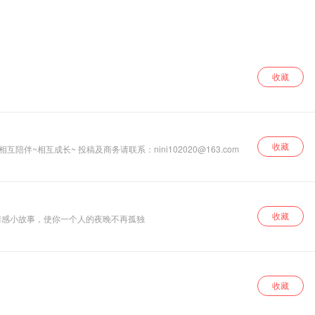
收藏
收藏
嗨~ 我的小耳朵你好~我是秀腻腻~~~ 茫茫人海 谢谢您的收听和支持！ 愿我的陪伴 可以温暖你整个倾城时光~ 愿你的陪伴 可以让我走更远的路~ 愿我们~相互陪伴~相互成长~ 投稿及商务请联系：nini102020@163.com
收藏
情感小故事，使你一个人的夜晚不再孤独
收藏