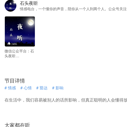
石头夜听
情感电台，一个懂你的声音，陪你从一个人到两个人。公众号关注“
2495
微信公众平台：石
头夜听
（shitouyeting) 一
首歌，一句话，一
段情，总有一句话
会触动你心弦。夜
节目详情
听，陪你一起诉说
心事，用我的声音
#
情感
#
心情
#
豁达
#
影响
讲诉你们的故事。
在生活中，我们容易被别人的话所影响，但真正聪明的人会懂得
大家都在听