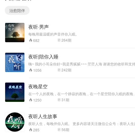
治愈陪伴
夜听·男声
每晚用最温暖的声音伴你入眠。
264
期
682
夜听|陪你入睡
242
期
1056
夜晚星空
在一个人的夜晚，在一个静寂的夜晚，在一个星空陪你入眠的夜晚
31
期
1250
夜听人生故事
夜听人生，每晚伴你入眠。 更多内容请关注微信公众号：夜听人生
56
期
285