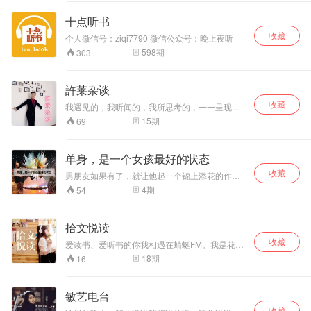
十点听书
收藏
个人微信号：ziqi7790 微信公众号：晚上夜听
598
期
303
許莱杂谈
收藏
我遇见的，我听闻的，我所思考的，一一呈现给
善听的你……
15
期
69
单身，是一个女孩最好的状态
收藏
男朋友如果有了，就让他起一个锦上添花的作
用，没有的话，自己的生活也要十分精致、独
4
期
54
立。人要往高处走，总有人喜欢你原本的样子，
不要为了别人的眼光而去迁就一个人。 我特别希
望在空闲时间可以跟男朋友一起出去爬爬山、旅
拾文悦读
旅行，进一家有情调的小店写写明信片，然后寄
收藏
给朋友，时不时给对方一个微笑以及一个拥抱，
爱读书、爱听书的你我相遇在蜻蜓FM。我是花一
但是在平时工作学习的时候，又能做到互不干涉
程，每一个深夜将我钟爱的文字读给你听。新浪
18
期
16
互不打扰对方，给对方足够的自由。但是我的那
微博：花一程；微信公众号：花一程。合作事宜
个人一直没有出现，要不就是一直没有找到我，
可微博私信。
那我就慢慢变好吧，当变成一个优秀的闪光的自
敏艺电台
己时，他或许就能一眼看到我了
收藏