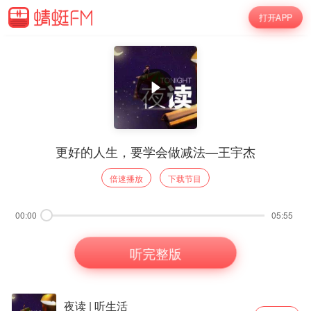
打开APP
更好的人生，要学会做减法—王宇杰
倍速播放
下载节目
00:00
05:55
听完整版
夜读 | 听生活