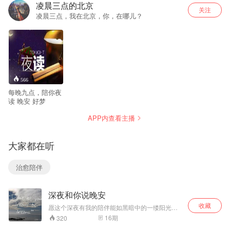
凌晨三点的北京
关注
凌晨三点，我在北京，你，在哪儿？
566
每晚九点，陪你夜
读 晚安 好梦
APP内查看主播
大家都在听
治愈陪伴
深夜和你说晚安
收藏
愿这个深夜有我的陪伴能如黑暗中的一缕阳光给
你一丝的安慰。
16
期
320