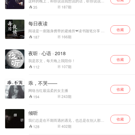
这样的晚上，和你说说我想说的话，听你说说你
愿意告诉我的话。
187
期
35
每日夜读
收藏
阅读是一座随身携带的避难所❤读书随笔分享 有
精华书摘，也有好书分享。 谢谢你喜欢我的声
166
期
187
音， 每日夜读，伴你入梦。 感恩相遇！
夜听 · 心语 · 2018
收藏
我是苏文，每天晚上我陪你！
107
期
112
乖，不哭——
收藏
网络当红最温柔的女主播
243
期
194
倾听
收藏
我们总是在不期而遇的遇见，也总是在别人那里
聆听着我们自己的故事，那么相似，那么感动，
402
期
128
倾听，倾听你的故事