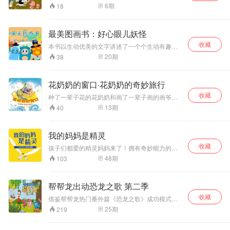
★随书附赠好玩的动手游戏，以及贴心的生活提
的医师。
学习像看电影一样有趣！
棵树，动物们争吵
6
期
18
示，令孩子在读、玩、生活的立体环境中轻松完
打闹了起来。*
成认知。 ★圆角切边不伤手，方便孩子自主阅
终，大象赢了。不
读！
过，当它们回头看
最美图画书：好心眼儿妖怪
才发现，那是一棵
收藏
本书以生动优美的文字讲述了一个个生动有趣的
几乎已经死亡了的
故事，精美的图画赋予童话更加丰富的内涵，让
树，只有几根枝条
20
期
38
儿童有更广阔的想象空间，堪称国内原创图画书
上还有一两片耷拉
作品中的精品之作。
着的叶子。就在这
时，动物们看到了
花奶奶的窗口·花奶奶的奇妙旅行
穿越荒原的一对父
收藏
种了一辈子花的花奶奶和画了一辈子画的画爷爷
子。为了给孩子一
生活在小房子里，那里有木篱笆、栀子花，还有
13
期
40
丝阴凉，父亲用他
一只白蹄子猫和花耳朵狗。 有一天，画爷爷去很
巨大的身影笼罩着
远的地方画画，花奶奶就像往常一样坐在摇椅里
瘦小的儿子。看到
剪报纸。一阵大风刮起了花奶奶的剪纸，剪纸突
我的妈妈是精灵
这个场景的动物们
然变幻成一扇扇巨大的窗口，召唤着花奶奶。于
接下来会怎么做
收藏
是，花奶奶和腿上的白蹄子猫、花耳朵狗连同摇
孩子们都爱的精灵妈妈来了！拥有奇妙能力的精
呢？
椅一起飞进窗口，开启了四段奇幻旅程…… 想知
灵妈妈写给孩子的睡前故事，陪伴200万孩子长
48
期
103
道窗口里有哪些奇奇怪怪的东西吗？一起去看看
大的中国儿童文学经典。 在真实的幻想世界，妈
吧。
妈化身精灵，引导孩子正确认知亲情、友情，培
养孩子抗挫力、共情力、沟通力、幸福力、认知
帮帮龙出动恐龙之歌 第二季
力，帮助孩子建立健全人格，陪伴孩子健康成
收藏
长。
借鉴帮帮龙热门番外篇《恐龙之歌》成功模式，
根据安全视频主题内容创作主题儿歌，以安全视
25
期
219
频分集的安全要点作为歌词内容，好玩易记。小
朋友可以跟着儿歌唱，加深对帮帮龙安全教育的