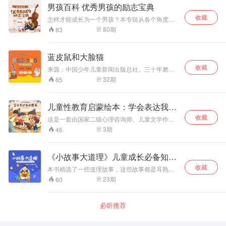
意识，提高了小朋友在应对生活问题时候思维。
男孩百科 优秀男孩的励志宝典
学会表达自己，学会知识点，学会成长。
收藏
怎样才能成长为一个男孩？本专辑从各个角度全
面、系统地介绍男孩成长过程中所遇到的方方面
80
期
83
面的问题和烦恼，如：如何了解自己的身体，如
何提高自己的学习，如何培养自己的信心，如何
赢得更多的朋友，如何从现在开始就了解理财，
蓝皮鼠和大脸猫
等等。通过各方面的知识点拨，男孩了解到自己
收藏
所应该完善的方方面面，从而把自己有意识地培
来源：中国少年儿童新闻出版总社。三十年磨一
养成一个完美、受人欢迎的男孩。
剑，“蓝皮鼠和大脸猫”之父葛冰携女儿葛竞再续经
32
期
65
典，风靡几代人童年的“蓝皮鼠”和“大脸猫”又回来
了！不仅给80后90后以美好记忆的延续，还为当
下的孩子们带来了一份惊喜。 蓝皮鼠和大脸猫变
儿童性教育启蒙绘本：学会表达我的
身屎壳郎，来到一座昆虫城。在这里，他们认识
感受
收藏
了勇敢乐观的“球不圆”、身怀绝技的刀刀和神秘莫
这是一套由国家二级心理咨询师、儿童文学作
测的铜面虫。恰逢昆虫城虫王换届的动荡时期，
家、家庭教育专家袁晓君创作的儿童文学作品；
3
期
46
一只名为黑女王的黑蜘蛛蓄谋篡位，为此布下了
本书由60个小故事组成，旨在培养小朋友的自信
天罗地网。黑女王的阴谋能得逞吗？真正的新虫
心、学习方法、自制力以及领导力。 小豆包校园
王到底是谁呢？幸福快递的使者们将如何化解危
成长生活第一本书；故事多根据孩子实际生活编
《小故事大道理》儿童成长必备知识
机、完成使命？
写，语言童趣，旨在培养孩子的好性格、好习
丛书第二辑
收藏
惯，通过本书的阅读可以帮助尚未入学的孩子提
本书精选了一些道理故事，这些故事都是耳熟能
前感知小学校园，同时协助刚入学的小豆包快速
详，具有一定道理和启发的，对孩子能够起到潜
23
期
60
适应校园生活。
移默化的作用。如乌鸦兄弟、给猫系铃铛、牛背
上的小屋等。通过这些小故事，阐释出大道理，
帮孩子形成好习惯，培养好性格。
必听推荐