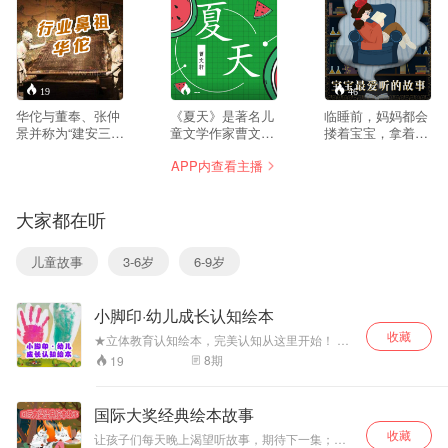
19
--
46
华佗与董奉、张仲
《夏天》是著名儿
临睡前，妈妈都会
景并称为“建安三神
童文学作家曹文轩
搂着宝宝，拿着一
医”。少时曾在外游
创作的“曹文轩绘本
本厚厚的或者薄薄
APP内查看主播
学，行医足迹遍及
馆”中的一本。细细
的故事书，绘声绘
安徽、河南、山
品味，书中始终有
色地给宝宝讲故
东、江苏等地，钻
专属于曹文轩本人
事。这里都是宝宝
大家都在听
研医术而不求仕
的风格与趣味。他
最爱听的故事。
途。他医术全面，
的文字始终执著于
尤其擅长外科，精
对美的信仰，也从
儿童故事
3-6岁
6-9岁
于手术。并精通
未忘怀过对儿童的
内、妇、儿、针灸
教育责任。本书的
各科。晚年因遭曹
绘者是英籍华裔青
小脚印·幼儿成长认知绘本
操怀疑，下狱被拷
年画家郁蓉，她用
问致死。 华佗被后
中国传统剪纸加上
收藏
★立体教育认知绘本，完美认知从这里开始！ ★
人称为“外科圣
国际化的创作视野
画面简单，色彩饱满，充满童趣，文字朗朗上
8
期
19
手”、“外科鼻祖”。
来表现作品，极具
口，充分满足2-4岁孩子的认知需求。 ★将认知
被后人多用神医华
艺术性。 炎热的夏
知识与生动有趣的绘本故事相结合，让宝宝在快
佗称呼他，又以“华
乐的阅读体验中，提升认知能力！ ★献给对世界
天，一群动物在大
国际大奖经典绘本故事
充满好奇的宝贝，用孩子*喜欢的方式，在温馨的
佗再世”、“元化重
荒原里急切地寻找
收藏
氛围中亲子互动，增进孩子和家长的亲子关系！
生”称誉有杰出医术
阴凉地。为了争一
让孩子们每天晚上渴望听故事，期待下一集；让