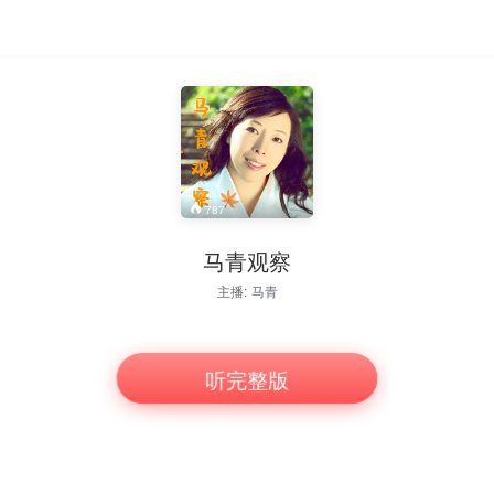
787
马青观察
主播:
马青
听完整版