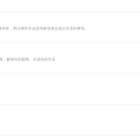
律评析，用法律的专业思维解读身边我们关系的事情。
闻，解放你的眼睛。住进你的耳朵