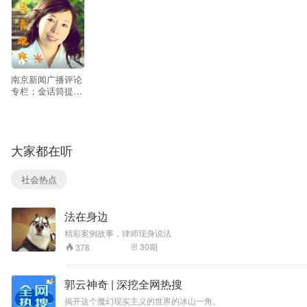
787
南京新闻广播评论
专栏；金话筒提名
奖获得者
大家都在听
社会热点
法在身边
精彩案例故事，律师现身说法
30
期
378
郭云神奇 | 深挖全网热搜
揭开这个魔幻现实主义的世界的冰山一角。