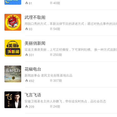
40
期
81
武理不取闹
用脱口秀的方式，革新法律节目的讲述方式；通过对热点事件的法
54
期
93
美丽俏新闻
逗逼主播唐美丽，上可正经播报，下可犀利吐槽。 换一种方式说新
250
期
331
花椒电台
新闻故事会 老民文化创客基地出品
307
期
492
飞言飞语
安徽卫视著名主持人孙鹏飞，带你追实时热点，品社会百态
24
期
209