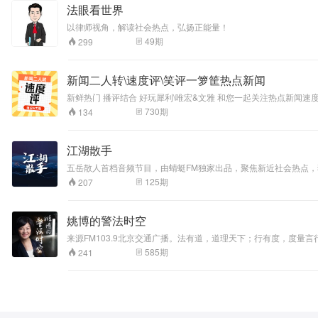
法眼看世界
以律师视角，解读社会热点，弘扬正能量！
49
期
299
新闻二人转\速度评\笑评一箩筐热点新闻
新鲜热门 播评结合 好玩犀利\唯宏&文雅 和您一起关注热点新闻
730
期
134
江湖散手
五岳散人首档音频节目，由蜻蜓FM独家出品，聚焦新近社会热点
125
期
207
姚博的警法时空
来源FM103.9北京交通广播。法有道，道理天下；行有度，度量言
585
期
241