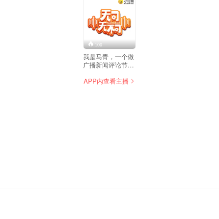
100
我是马青，一个做
广播新闻评论节目
的媒体人。社会不
APP内查看主播
只一面，观点不只
一个，声音不只一
方，路不只一条。
所以，就有了这个
《无可无不可》，
每期邀请嘉宾一起
讨论社会话题，交
换彼此的观点，呈
现不同的故事，无
可，无不可。