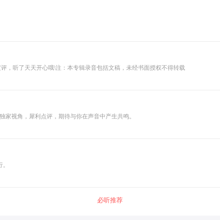
速度评，听了天天开心哦\注：本专辑录音包括文稿，未经书面授权不得转载
，独家视角，犀利点评，期待与你在声音中产生共鸣。
行。
必听推荐