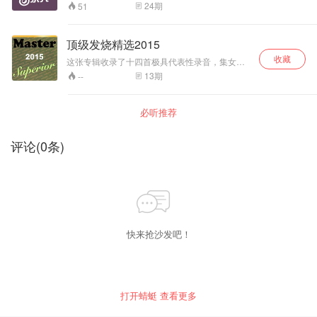
继续默默无闻，带你走进音乐人的创作世界！关
24
期
51
注微信订阅号“粉丝圈大队长”参与每日打榜投票，
决定谁才是年度盛典的最强之人！
顶级发烧精选2015
收藏
这张专辑收录了十四首极具代表性录音，集女
声、男声、爵士及古典于一碟，首首动听、秒秒
13
期
--
精彩。
必听推荐
评论
(
0
条)
快来抢沙发吧！
打开蜻蜓 查看更多