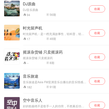
DJ原曲
收藏
DJ音乐原曲
56
期
94
时光留声机
收藏
时光留声机：是一档充满故事性，轻科普，轻松
的面向城市精英人群，大风格趋同，内容碎片
48
期
17
化，播客短音频性质的广播节目。 FM96.6每天
10：30--- 11：00直播 （编辑：鹏冲 主持人：小
丁） 湖北交广 制作
摇滚杂货铺 只卖摇滚药
收藏
摇滚杂货铺 只卖摇滚药
8
期
--
音乐旅途
收藏
音乐旅途是Asia FM亚洲音乐台播出的音乐情感类
节目，节目秉持“通过音乐游历世界”的理念，搜集
91
期
182
各类有态度的音乐，透过音乐的态度看世界。节
目设置三个板块： “音乐人生”“音乐态度”“音乐启
航”三个板块。带上有趣的灵魂跟随音乐旅途聆听
空中音乐人
不同的语言，不一样的音乐！
收藏
好的歌曲绝不是歌手一人的功劳，不然幕后功臣