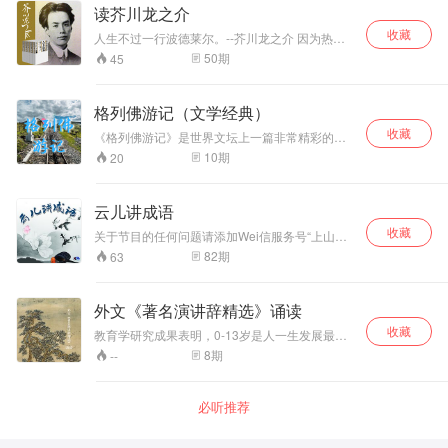
读芥川龙之介
收藏
人生不过一行波德莱尔。--芥川龙之介 因为热爱
这个天才文豪，所以要用一种不一样的方式读
50
期
45
他。
格列佛游记（文学经典）
收藏
《格列佛游记》是世界文坛上一篇非常精彩的游
记体小说，在作者乔纳森•斯威夫特的笔下，他以
10
期
20
奇妙的想象力以及辛辣风趣的讽刺手法，运用精
确、细腻、生动的语言，为读者编织出了一个奇
妙无穷的童话世界，绘声绘影，滑稽幽默，极富
云儿讲成语
艺术感染力，但在阅读之后，又会引起读者无限
收藏
的深思。 我们的编辑团队结合小学生的特质，将
关于节目的任何问题请添加Wei信服务号“上山之
这本经典之作进行了细致地整理，并邀请了专业
声”与我们联系。
82
期
63
播音老师为孩子们配乐朗读。 相信通过每晚五分
钟左右的聆听，孩子们不仅能了解这个精彩故事
的来龙去脉，还可以学习到九个好词的含义及使
外文《著名演讲辞精选》诵读
用方法。 我们还会引导孩子，结合故事内容，激
发孩子的自主思考能力，与更多同学进行线上互
收藏
教育学研究成果表明，0-13岁是人一生发展最重
动，共同学习讨论这本经典之作。 相信持续的聆
要的时期，在这一时期加强对儿童的教育，将会
8
期
--
听，孩子们定会获益匪浅。
收到事半功倍的成效。每位有责任感的家长，都
期望自己的孩子能在这一时期得到最好的教育，
但是面对市场上层出不穷的教育方法和种类繁杂
必听推荐
的儿童教育读物，家长们经常感到困惑：怎样才
能使孩子用最少的时间，最少的精力，最少的投
入取得最好的教育成效呢？