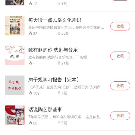
三世纪的罗马皇帝，嗅不出雍容大度，也没有器
8
期
12
宇轩昂的风采。出身良好的皇帝看来高雅但文
弱，草莽出身的皇帝却又满脸暴戾之气，两种截
然不同的形象，透露出三世纪的变局与危机。
每天读一点民俗文化常识
收藏
介绍中国传统民俗文化常识，领略民俗文化的独
特魅力
65
期
32
致有趣的你:戏剧与音乐
收藏
致有趣的你:戏剧与音乐概论。干货呢
21
期
--
弟子规学习报告【完本】
收藏
《弟子规》全篇先为"总叙"，然后分为"入则孝、
出则弟、谨、信、泛爱众、亲仁、余力学文"七个
7
期
109
部分。学《弟子规》，一般的人听到"弟子"，他会
有错误的认知，觉得是谁学的?小孩学的。其实这
个"弟子"不是指小孩，弟子是指圣贤人的学生都叫
话说陶艺那些事
弟子。在家指孩子;在学校指学生;在公司指员工;
收藏
在单位指下一级;在社会中，指公民。
7年教学沉淀， 800场次培训积累， 这是你从没
听过的陶艺有声书。
9
期
20