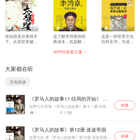
16
38
30
传说得圣后者得天
这了解李鸿章的经
这是一部世界文化
下。从异世穿越到
典读本，也是解读
百科全书，为读者
云荒大陆的楚君是
近代史的一把钥匙
提供各种阅读体验
APP内查看主播
传说中的圣后转
【付费精品】
和感受
世。八国继承人先
后到了有余，明着
大家都在听
是取经，暗中要夺
了楚君。而八国使
节背后又有他们各
文化杂谈
自的对手，既要楚
君，也要浑水摸鱼
杀了自己的对手。
《罗马人的故事11 结局的开始》 导
作者：凤舞阳光 演
读
播：阿曼
收藏
盐野七生所著 《罗马人的故事》第十一册 结局的
开始.欢迎加入 郁莉读书俱乐部 一起共享听阅的
11
期
--
快乐 微信咨询 402239744
《罗马人的故事》第12册 迷途帝国
收藏
盐野七生 著《罗马人的故事》第12册 迷途帝国：