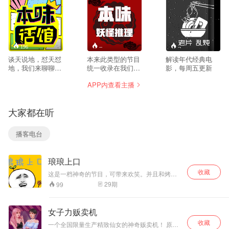
196
--
--
谈天说地，怼天怼
本来此类型的节目
解读年代经典电
地，我们来聊聊时
统一收录在我们的
影，每周五更新
下热门电影，书
《本味话馆》主专
APP内查看主播
籍，游戏，回忆，
辑当中，但是看有
找找朋友之间聊天
些听众比较单独喜
的感觉。
欢这种类型的节
大家都在听
目，我们自己就商
量了下，觉得单起
一个专辑比较好，
播客电台
也方便收听，有个
先后顺序，也更有
动力，能更当一个
琅琅上口
第二栏目，这点希
望大家喜欢。 虽然
收藏
这是一档神奇的节目，可带来欢笑。并且和烤串
起名叫妖怪推理，
关东煮一样......让你开心
29
期
99
但是我相信后续当
妖怪没了，一些奇
闻，刑侦，本格，
女子力贩卖机
变格等推理题材的
收藏
书籍或者话题，可
一个全国限量生产精致仙女的神奇贩卖机！ 原材