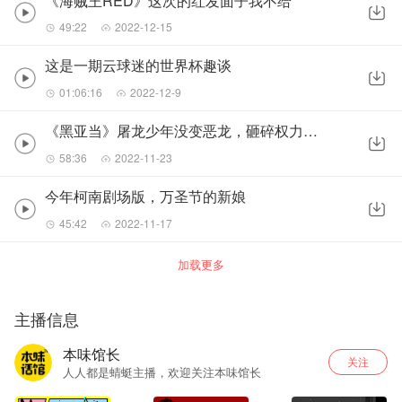
《海贼王RED》这次的红发面子我不给
49:22
2022-12-15
这是一期云球迷的世界杯趣谈
01:06:16
2022-12-9
《黑亚当》屠龙少年没变恶龙，砸碎权力的王座
58:36
2022-11-23
今年柯南剧场版，万圣节的新娘
45:42
2022-11-17
加载更多
主播信息
本味馆长
关注
人人都是蜻蜓主播，欢迎关注本味馆长