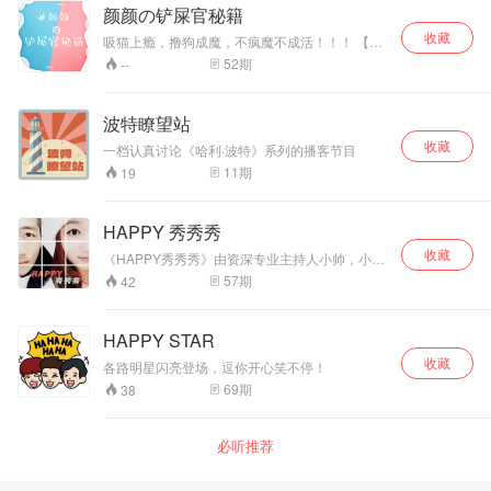
台》是一档杂谈类都市播客，由阿卷、辣辣、味
颜颜の铲屎官秘籍
美思、Jennifer四位主播分享成长中的爆笑瞬间，
收藏
探讨漫漫人生的是非观，科普然并卵的冷知识。
吸猫上瘾，撸狗成魔，不疯魔不成活！！！ 【吸
和你一起聊烟火人间寻常事，展忙里偷闲开心
猫撸狗】我们是认真的！ 专辑简介：为你分享猫
52
期
--
颜。 不慌不忙，眼里有光。
星人，汪星人的冷知识！ 期数：第一季·12期 内
容： 第一期：关于猫咪你不知道的10个冷！知！
识？ 第二期：关于狗狗你不知道的10个冷！知！
波特瞭望站
识？ 第三期：跟古人比【吸猫撸狗】你差远了！
收藏
第四期：这些书你都没有看过，还敢说你爱吸猫
一档认真讨论《哈利·波特》系列的播客节目
撸狗？ 第五期：这些电影你都没有看过，还敢说
11
期
19
你爱吸猫撸狗？ 第六期：到底要不要给猫or狗做
绝育？ 第7期：资深铲屎官独门分享二三事！ 第8
期：与宠物相处的低级错误，科普篇！ 第9期：
HAPPY 秀秀秀
····分享征集稿件···· 第10期：··惊喜呈现···· 第11
期：···惊喜呈现···· 第12期：···惊喜呈现···· 征集：
收藏
《HAPPY秀秀秀》由资深专业主持人小帅，小花
（欢迎在每期评论底部留言，我们会在后期挑选
担纲，他们十余年主持风格独树一帜，用生活
57
期
42
有意思的播出哦！） 和猫咪有关的趣事！ 你为你
化，诙谐、幽默的语言将信息传达给受众。节目
家宝贝做过什么有意思的事儿？ 你家宝贝干过什
以大话、漫话社会、娱乐、音乐及网络趣事、笑
么高智商的事儿？ 你家宝贝做过最让你感动的事
话段子演绎等为主要内容，两位主持人对资讯、
HAPPY STAR
儿？ 养一只心机猫是一种什么体验？ ···· 主创团
笑话风趣解读和机智“现挂”，给听众带来快乐、共
队 专辑策划/制作：芥子 专辑主播：颜颜 鼎力助
收藏
鸣和回味。
各路明星闪亮登场，逗你开心笑不停！
阵主播：哲均 | 晴和 | 魏宁 【芥子须弥FM】简
69
期
38
介：非正规，民办电台。作品：爵迹〡天心月圆|
七月与安生〡醉玲珑人间最美是清欢〡应许之日
〡给某先生的999封信〡颜颜的铲屎官秘籍等，v
博：芥子须弥FM v·xin：jiezixumi520， 扣扣社
必听推荐
群：465598823 芥子须弥FM主播：颜颜 芥子须
弥FM联合创始人，林清玄工作室特邀朗读者，致