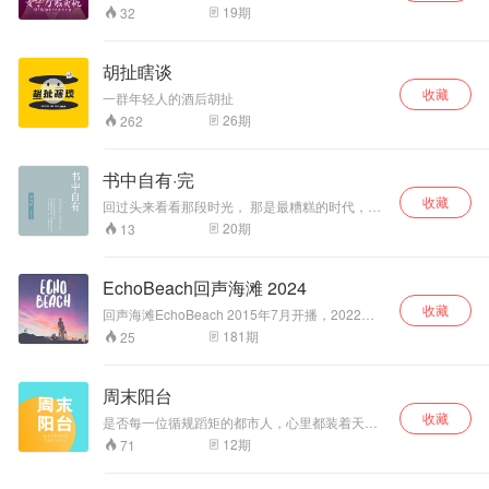
料＝最先锋的女性意识＋最有趣的女性话题＋最
能也会放这里，嘿
19
期
32
奇怪的女主播 每周六晚7:30准时出货，TAKO和
嘿。
缓爷喂你一大口新鲜女子力！ ——哎，还蛮羡慕
你的，这么年轻就认识了我们
胡扯瞎谈
收藏
一群年轻人的酒后胡扯
26
期
262
书中自有·完
收藏
回过头来看看那段时光， 那是最糟糕的时代，也
是最好的时代， 书中有想要的一切，一切都在书
20
期
13
中。
EchoBeach回声海滩 2024
收藏
回声海滩EchoBeach 2015年7月开播，2022年
起为不定期更新。 如果你喜欢我们的节目可以搜
181
期
25
索“回声海滩” 关注我们的公众平台：回声海滩
EchoBeach
周末阳台
收藏
是否每一位循规蹈矩的都市人，心里都装着天马
行空的人生幻想？ 《周末阳台》用温柔而有趣的
12
期
71
方式，帮助奔波劳碌的你进入乌托邦，带你发现
新惊喜，精神抖擞地回到现实世界。 《周末阳