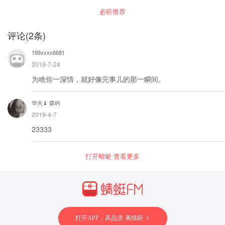
必听推荐
评论
(
2
条)
199xxxx6681
2019-7-24
为啥你一深情，就好像完事儿的那一瞬间。
华夫♝ 森屿
2019-4-7
23333
打开蜻蜓 查看更多
打开APP，高品质·离线听