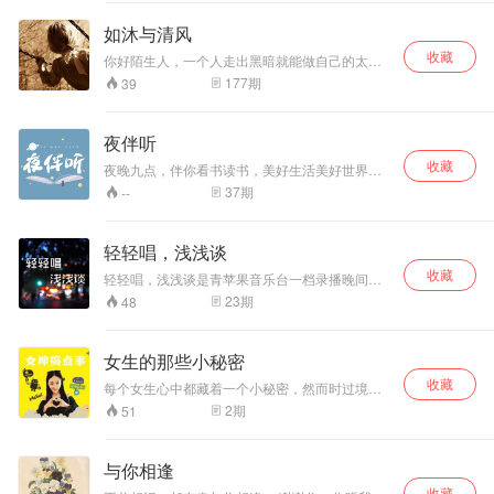
（id:aotianyeyu）
如沐与清风
收藏
你好陌生人，一个人走出黑暗就能做自己的太
阳。 我是沐之 很高兴认识你。 微博@如沐与清
177
期
39
风 期待你的故事
夜伴听
收藏
夜晚九点，伴你看书读书，美好生活美好世界，
音乐、故事、美文
37
期
--
轻轻唱，浅浅谈
收藏
轻轻唱，浅浅谈是青苹果音乐台一档录播晚间心
情音乐伴随节目，在安静的夜晚，用发光的文字
23
期
48
和有温度的声音打开私密的情绪开关，加上动人
心弦的旋律，给你找寻心灵的栖息地。
女生的那些小秘密
收藏
每个女生心中都藏着一个小秘密，然而时过境
迁，大千世界里，哪里才有真正属于自己的那片
2
期
51
天地
与你相逢
收藏