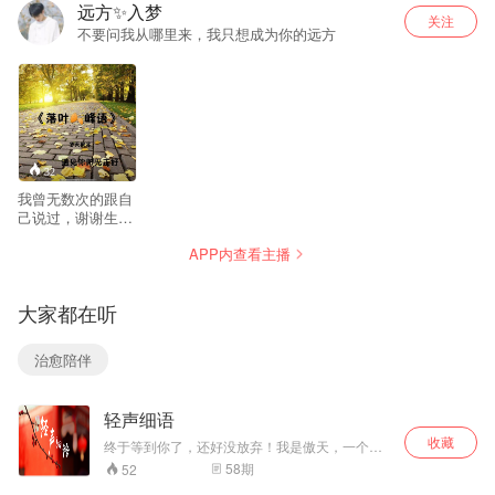
远方✨入梦
关注
不要问我从哪里来，我只想成为你的远方
32
我曾无数次的跟自
己说过，谢谢生命
里有你的出现，谢
APP内查看主播
谢你曾经陪伴我走
过的岁月，但是我
们能够走过的路，
大家都在听
只有这么长，那些
路上的风景，永远
不会忘
治愈陪伴
记。。。。。遇见
你，谢谢你。（蜻
蜓主播直播间
轻声细语
100048519，叶峰
情感，不见不散）
收藏
终于等到你了，还好没放弃！我是傲天，一个努
力追梦的少年。很高兴你能来这里。期待用声音
58
期
52
传递温暖。原创公众号有故事的傲天