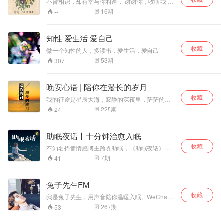
不曾相识，却有幸与你相逢， 谢谢你，收听我 公
号：与你相逢FM
16
期
--
知性 爱生活 爱自己
收藏
做一个知性的人，多读书，爱生活，爱自己
53
期
307
晚安心语 | 陪你在漫长的岁月
收藏
我的征途是星辰大海，寂静的深夜里，茫茫的星
空中，我在电波里陪伴着你！
225
期
24
助眠夜话丨十分钟治愈入眠
收藏
不知名抖音情感博主跨界助眠，《助眠夜话》每
晚21:00准时更新，愿你所有睡前的坏情绪，在遇
7
期
41
见我的那一刻，杳无踪影。
兔子先生FM
收藏
我是兔子先生，用声音陪你温暖入眠。WeChat公
号→暖被窝FM​ @CV兔子先生
267
期
53