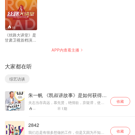
16
《丝路大讲堂》是
甘肃卫视首档演播
室演讲类节目，以
APP内查看主播
观点无论大小，价
值决定高度为口
号，“人文、自然、
大家都在听
发展”为演讲内容
的，分享出讲者真
正热爱的、触碰心
综艺访谈
灵的、有价值的故
事、智慧和观点。
朱一帆 《凯叔讲故事》是如何获得百
万听众的
收藏
夫志当存高远，慕先贤，绝情欲，弃疑滞，使庶
几之志，揭然有所存，恻然有所感；忍屈伸，去
1
期
--
细碎，广咨问，除嫌吝，虽有淹留，何损于美
趣，何患于不济。若志不强毅，意不慷慨，徒碌
碌滞于俗，默默束于情，永窜伏于平庸，不免于
2842
下流矣。——晓一
收藏
我们总是有很多想做的工作，但是又因为不知道