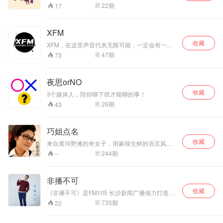
具体工作内容，害怕自己努力的方向不对、不能
22
期
17
胜任而望而却步。我们总是抱怨自己的工作，幻
想着我要是做别的工作一定做的更好，活的更快
乐。我们总是羡慕别人，他们做着光鲜的工作，
XFM
拿着诱人的薪金，过着我想过的生活。可是，我
收藏
们真的了解他们真正的工作吗？即使我们有了这
XFM，在这里声音代表无限可能，一定会有一档
样的工作，又真的会拥有我们羡慕的人生吗？
适合你的节目。 现阶段我们有以下几档节目： 周
47
期
73
一《娱乐八卦掌》： 周三《七嘴八舌话体育》：
周五《乐山食海》： 周日《黑夜白话》： 可以微
信搜索公众号：X FM关注我们。
夜思orNO
收藏
3个媒体人，陪你聊下班才能聊的事！
26
期
43
巧姐点名
收藏
来自黄河野滩的奇女子，用麻辣生鲜的语言风格
与深刻悲悯的情怀，点名每一个温暖、上进、有
244
期
--
趣的灵魂，让你在听的过程中心随声动，声牵心
走。
非播不可
收藏
《非播不可》是FM105 长沙新闻广播倾力打造的
精品新闻评论节目，也是一档区别于其他资讯播
735
期
22
报的新闻节目，节目定位是用播段子的方式说新
闻； 犀利视角，独家点评 简单粗暴直入主题 围