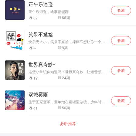
绕“说”字做文章的新闻脱口秀。波哥用亦庄亦谐的
正午乐逍遥
语言风格为观众“秀”出最正点的新闻并进行评论，
收藏
既有亲和力又不乏幽默、睿智从不同的视角解读
正午乐逍遥，啥事都能聊
新闻，带给观众理性和感性两种不同的思维方
66
期
32
式。节目中相应放大新闻当中的娱乐元素，让观
众能在早高峰时光里第一时间享受到最生动、最
活泼、最解渴的新闻观点。。
笑果不尴尬
收藏
快乐无大小，笑果不尴尬，棒棒不想让你一个
人！！！我们一起笑起来！
9
期
--
世界真奇妙~
收藏
这些小常识你知道吗？世界真奇妙，让短音频给
你一个大大的世界。
24
期
19
双城雾雨
收藏
生于国家变革，童年泡在蜜罐里做糖，少年时困
在鸟笼里填鸭，青年时满怀抱负想看世界却好似
50
期
41
上了战场，终于到了壮年，生活却变了模样。时
间是静止的，而流逝的是我们！
必听推荐