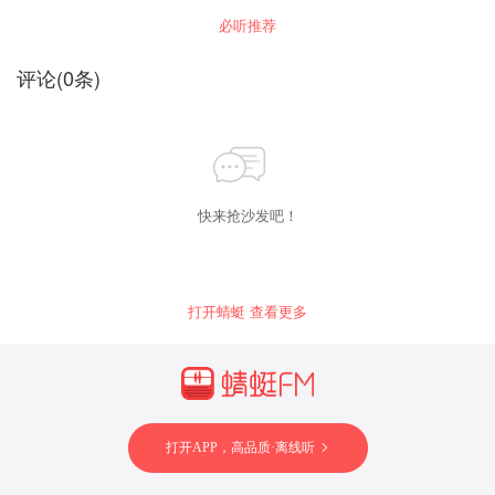
往、育儿、职场……生活的方方面面都得到良好
必听推荐
的改善，让你爱情事业双丰收！
评论
(
0
条)
快来抢沙发吧！
打开蜻蜓 查看更多
打开APP，高品质·离线听