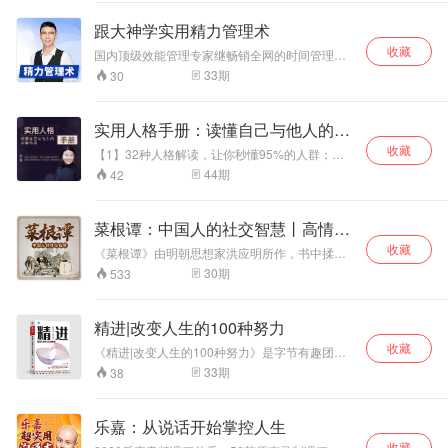
跟大神学实用精力管理术
收藏
国内顶级效能管理专家继畅销全网的时间管理课
程后的又一力作！跟大神学实用精力管理术，每
33
期
30
天精力翻三倍，摆脱焦虑和疲惫，掌控每一天。
日常生活小改变，带来状态大颠覆！20个提升精
力小诀窍，让你时刻保持充沛能量，高效度过每
实用人格手册：读懂自己与他人的必
一天！
备指南
收藏
【1】32种人格解读，让你秒懂95%的人群；
【2】全面指导：个人成长+职场发展+情感生
44
期
42
活；【3】4个维度解码人格，实用！易懂！有
趣！
菜根谭：中国人的社交智慧丨高情商
社交
收藏
《菜根谭》由明朝思想家洪应明所作，书中揉合
了儒家的中庸思想和佛家的出世思想，是一部论
30
期
533
述修养、人生、处世、出世的经典语录集。 作者
以“菜根”为本书命名，意谓“人的才智和修养只有
经过艰苦磨炼才能获得”，正所谓“咬得菜根，百事
精进|改变人生的100种努力
可做”。 交友是处世之道，做人是修己之心 真正
收藏
的聪明人，都胸中有沟壑，腹里有乾坤。 遇事懂
《精进|改变人生的100种努力》是字节有趣团队
退让，与人有路，给自己留退路。 待人常宽厚，
专为陷入困境的普通人打造的职场励志有声书。
33
期
38
与人为善，为自己积福缘。 做人，若是处处计
作品通过生动直观的案例，讲述上百位职场人不
较，只会伤人伤己，得不偿失。 当你学会让一
断精进的心路历程。期待能够帮助听友，转变思
步、宽一分，让别人舒服，人生会更加开阔。
维方式，获得坚持向前的心法和勇气，提升认知
乐嘉：从说话开始掌控人生
层次，走上成功之路。 【专辑特点】 1.以问题为
收藏
导向，将现实痛点逐一击破 痛苦、迷茫、工作缺