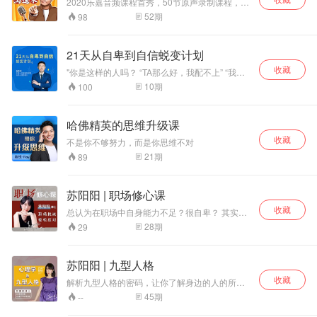
2020乐嘉音频课程首秀，50节原声录制课程，从
乏规划、人生没有目标？ 总想努力改变，却不知
【日常生活】、【职场沟通】、【关系营造】三
52
期
98
从何入手？ 一个人孤军奋战，身边缺少榜样和参
大实用场景出发，讲授最实用的沟通表达技巧。
考？ 2.探访上百位职场成功人士 在真实的案例中
首次融合性格色彩学和六字真言演讲法两大理论
总结不断精进的秘密 3.正反两面分析成败利钝 帮
体系，不仅教你沟通表达之法，更教你识人读心
21天从自卑到自信蜕变计划
你实现人格重塑、习惯态度重塑、工作方式重塑
之道，帮助你从对自己和对话者性格的判断出
生活没有理所当然的奇迹，所有成就都来源于不
收藏
发，找到最适合你的表达方式，教会你根据不同
"你是这样的人吗？ “TA那么好，我配不上” “我不
断精进
沟通场景读懂对方心思，即学即用，从沟通说话
行，我会把事情搞砸的” “TA是不是不喜欢我” 领导
10
期
100
术入手打造口才、魅力、逻辑思维和个人影响力
面前没法儿自信汇报成绩，别人在台前风光，你
升级，全面提升人生掌控力。
只能在台后任劳任怨 遇到人多的场合就紧张，集
体活动更是能躲就躲，与同事关系一般 有好感的
哈佛精英的思维升级课
异性不敢主动接近，错过本该美好的感情，留下
收藏
很多遗憾 人群中没有存在感，很难融入一个圈
不是你不够努力，而是你思维不对
子，措施获得优质人脉的机会 客户面前局促不
21
期
89
安，不知道该聊些什么，别人发展越来越好，你
还停留在原地 以上都是不同的自卑者相同的症状
，改变从相信开始！ "
苏阳阳 | 职场修心课
收藏
总认为在职场中自身能力不足？很自卑？ 其实是
我们不会洞察人心，不善于观察周围同事和领导
28
期
29
对你的言下之意。 这门课程可以让你做到“知
己”又“知彼";用高情商为你的领导力赋能。 用不同
的视角为你答疑解惑，陪你成长，教你学会轻松
苏阳阳 | 九型人格
应对职场的各种挑战。 全面提升五种职场能
收藏
力："决策力、思考力、链接力、执行力、影响
解析九型人格的密码，让你了解身边的人的所言
力。” 让你：思维升级 、理解深层 、视角多元 、
所行背后的逻辑与内心深层需求，以便化解因为
45
期
--
情绪松弛 、激发潜力、持续精进。
不理解彼此所产生的冲突矛盾，与人相处将会更
和谐，更快乐！ 通过本课程，在爱情、人际交