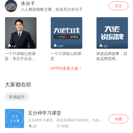
水分子
关注
人人都是蜻蜓主播，欢迎关注水分子
524
1197
425
一个只讲核心的课
一个只讲核心的课
讲述品牌故事，启
堂，专注于企业战
堂
发品牌思维。
略、团队建设，与
APP内查看主播
您携手创业路。
大家都在听
职场提升
五分钟学习课堂
收藏
五分钟学习课堂，高效利用碎片化时间，为你的
未来储能。 更多内容，欢迎关注微信公众号，今
34
期
29
天学点儿什么，有儿噢！