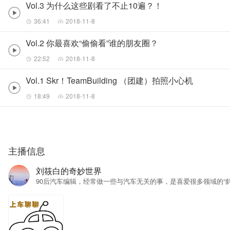
Vol.3 为什么这些剧看了不止10遍？！
36:41
2018-11-8
Vol.2 你最喜欢“偷偷看”谁的朋友圈？
22:52
2018-11-8
Vol.1 Skr！TeamBuilding （团建）拍照小心机
18:49
2018-11-8
主播信息
刘筱白的奇妙世界
90后汽车编辑，经常做一些与汽车无关的事，是喜爱很多领域的“斜杠（精）青年”。 原创节目包括： 1.
话题，既是闲暇时光的“开心果”，又是迷茫睡前的“指路灯”。下设特
必不可少之法宝”。 2. 新车脱口秀「新车听听看」 | 