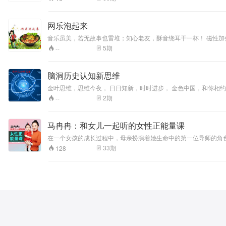
网乐泡起来
音乐虽美，若无
5
期
--
脑洞历史认知新思维
2
期
--
马冉冉：和女儿一起听的女性正能量课
在一个女孩的成长过程中，母亲扮演着她生命中的第一位导师的角色。女孩
月中，“女性能量”从母亲传递给女儿的文化传统，渐渐失落。曾经，在一个氏族部落中，由所
33
期
128
导师，可以手把手、心连心，为她讲解她作为女人的感受情绪要如
的互动模式；她要如何去塑造自己的人生，确定自己的目标和梦想；她要如何制
能量传承，由资深“女性能量”疗愈导师——马冉冉老师，透过这个