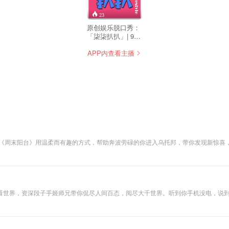
23
原创娱乐脱口秀：
「柒柒扒扒」| 90
后“叔叔阿姨”的奇
APP内查看主播
思妙想！ 每周更
新，说说心事，聊
聊年轻新鲜的话
题，既是闲暇时光
的“开心果”，又是
迷茫睡前的“指路
灯”。下设特别板块
「7788-音乐留声
机」「7788-电影
时光机」等，针对
音乐，影视定期会
 《周末阳台》用温柔而有趣的方式，帮助奔波劳碌的你进入乌托邦，带你发现新惊喜
有特别节目上线，
爆笑瞬间，探讨漫漫人生的是非观，科普然并卵的冷知识。和你一起聊烟火人间寻常事，
是90后“叔叔阿
姨”茶余饭后，“必
须必备以及必不可
少之法宝”。
看世界，资深段子手姬师兄带你侃尽人间百态，阅尽大千世界。听到你手机没电，说
io；qq听友群：296122873