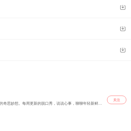
关注
有特别节目上线，是90后“叔叔阿姨”茶余饭后，“必须必备以及