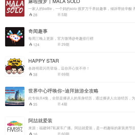
麻啦搜罗丨MALA SOLO
一家人的battle，一个妈的solo 搜罗万千养娃趣事，倾诉带
5
期
28
奇闻趣事
每周三晚上更新，官方微博@奇趣排行榜
29
期
124
HAPPY STAR
各路明星闪亮登场，逗你开心笑不停！
69
期
38
世界中心呼唤你~迪拜旅游全攻略
此专辑共4集，全部是播讲人的亲身经历，通过播讲人出游经历，为各位诠释迪拜旅游方方面面的注意事项和精彩故事。 如果
节目
4
期
35
阿喆就爱装
来源：福建987私家车广播。阿喆就爱装，是一档趣味的家装类
识点，希望给您的家装过程能够带来帮助。
60
期
16