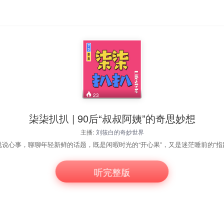
23
柒柒扒扒 | 90后“叔叔阿姨”的奇思妙想
主播:
刘筱白的奇妙世界
听完整版