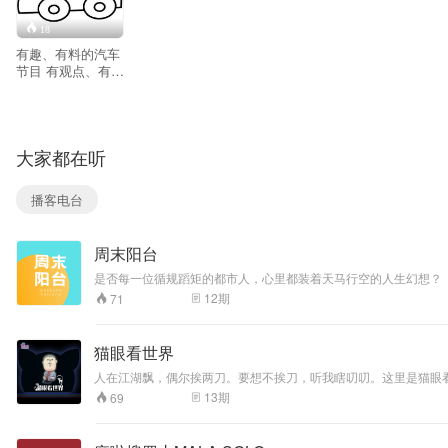
18
有趣、有料的汽车
节目 有观点、有态
度的90后 陪你解
读汽车圈 来来来快
上车，我们准备发
车啦！ | 主播：“92
大家都在听
合作社” 筱白：
【呆萌高冷拥有魔
性笑声的90后汽车
播客电台
编辑，经常做一些
与汽车无关的
事...】 梧桐：
周末阳台
【冷幽默的车圈老
司机90后汽车编
是否每一位循规蹈矩的都市人，心里都装着天马行空的人生幻想？
辑，以年轻有趣的
客，由阿卷、辣辣、味美思、Jennifer四位主播分享成长中的
12
期
71
视角试驾各种各样
的车型...】
猫眼看世界
人在江湖飘，偶尔挨两刀。要想不挨刀，听我瞎叨叨。这里是猫眼
世界，跟着师兄一起high！更多精彩内容订阅猫巷微信公众号：MXRad
13
期
69