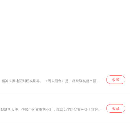
收藏
，精神抖擞地回到现实世界。 《周末阳台》是一档杂谈类都市播
展忙里偷闲开心颜。 不慌不忙，眼里有光。
收藏
到我满头大汗。传说中的充电两小时，就是为了听我五分钟！猫眼看