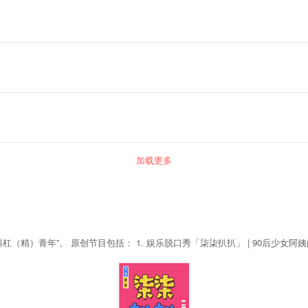
加载更多
 娱乐脱口秀「柒柒扒扒」 | 90后少女阿姨的奇思妙想。每周更新的脱口秀，说说心事，聊聊年轻新鲜的
别板块「7788-音乐留声机」「7788-电影时光机」等，针对音乐，影视定期会
你的每周新车清单。每周更新的新车盘点，以90后汽车