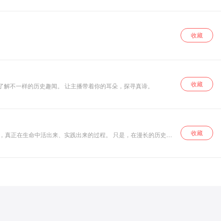
收藏
收藏
金叶思维，思维今夜， 日日知新，时时进步， 金色中国，和你相约。 这里是金叶思维的 脑洞历史认知新思维 栏目。 白话历史，有趣有料，在此，你会了解不一样的历史趣闻。 让主播带着你的耳朵，探寻真谛。
收藏
出来、实践出来的过程。 只是，在漫长的历史岁
女性
变对自己身体意象的理解；在情感萌动时，要如何去定义她跟另一半
 现在，我们重新迎回这种失落的女性
。