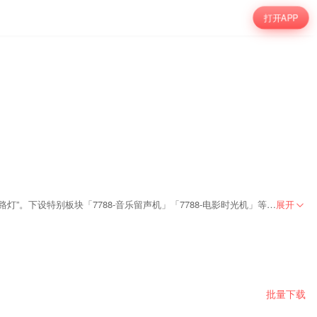
打开APP
原创娱乐脱口秀：「柒柒扒扒」| 90后“叔叔阿姨”的奇思妙想！ 每周更新，说说心事，聊聊年轻新鲜的话题，既是闲暇时光的“开心果”，又是迷茫睡前的“指路灯”。下设特别板块「7788-音乐留声机」「7788-电影时光机」等，针对音乐，影视定期会有特别节目上线，是90后“叔叔阿姨”茶余饭后，“必须必备以及必不可少之法宝”。
展开
批量下载