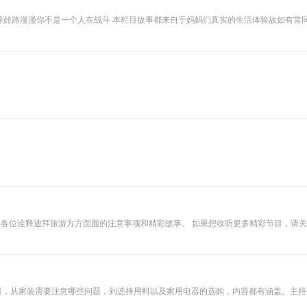
娃辛酸 养娃路漫漫你不是一个人在战斗 本栏目故事都来自于妈妈们真实的生活体验故如有雷
想收听更多精彩节目，请关注毛桃工作室的公众平台：MAOTAOWUYU 每周日更新最新的音频
节目，从家装需要注意哪些问题，到选择用料以及家用电器的选购，内容都有涵盖。主