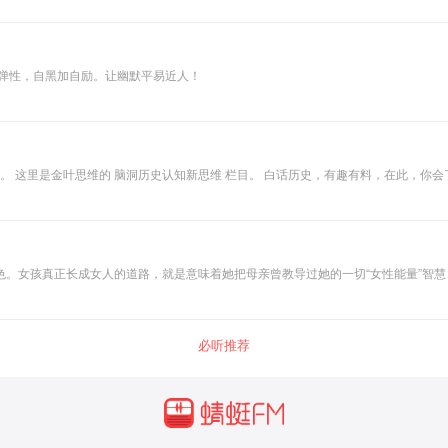
故事也雷堆；知心老友，酥音绕耳干一杯！ 磁性加弹性，自黑加自励。让幽默平易近人！
真正长成女人的道路，就是意味着她把母亲曾教导过她的一切“女性能量”智慧，真正在生命中活
有女性长辈向年轻女孩传承女性能量的仪式，也渐渐失落了。 在如今这个时代，大部分女孩长大成人的过程中，缺少一位
何面对；第一次月经来潮的时候，要怎样呵护照顾自己；面对身体发育时，要如何转
定达成目标的策略和行动步骤……这一切，原本应该由母亲或一位女性长辈，教导给我们的女孩儿们。
系列的女性能量课，将每一位女人都需要知道的“女性能量”奥秘，一个一个的说给你听
必听推荐