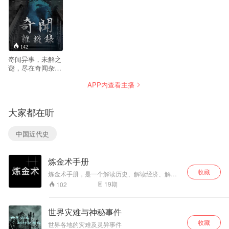
142
奇闻异事，未解之
谜，尽在奇闻杂谈
录，大家好我是
APP内查看主播
183！ 每周五，周
六，20:00更新····
免责声明： 《奇闻
大家都在听
杂谈录》部分故事
资料均收集于网
络，并不意味着赞
中国近代史
同其观点或证实其
内容的真实性。由
于网络资料众多，
炼金术手册
无法对资料故事内
容涉及或包含的权
收藏
炼金术手册，是一个解读历史、解读经济、解读
利信息进行甄别，
电影、解读人物的大杂烩。主播炼金君，从事电
19
期
102
《奇闻杂谈录》如
视工作十年，平时的爱好就是读书、写字。读
无意中侵犯了哪个
书、写字久了，就不太会说话了。正好有蜻蜓FM
媒体或个人的原创
这个平台，可以用声音的方式与大家交流。
世界灾难与神秘事件
版权，请提交材料
收藏
通知我。我将根据
世界各地的灾难及灵异事件