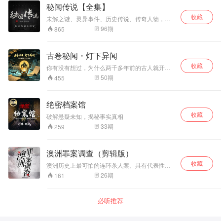
秘闻传说【全集】
收藏
未解之谜、灵异事件、历史传说、传奇人物，主
播：轩主
96
期
865
古卷秘闻・灯下异闻
收藏
你有没有想过，为什么两千多年前的古人就开始
疯狂记录鬼神精怪？《山海经》里的异兽，到底
50
期
455
是凭空想象还是上古先民的真实见闻？咱们从小
就听过的那些狐妖、地府、人鬼相恋的故事，源
头到底在哪？这张专辑，不搞枯燥的文学史，咱
绝密档案馆
们直接钻进历代志怪小说里最猎奇、最动人、最
收藏
让人后背发凉的故事现场。从先秦的山海异兽，
破解悬疑未知，揭秘事实真相
到魏晋的搜神记，再到唐代的狐妖女主和聊斋里
33
期
259
那些借鬼说人的巅峰名篇。咱们一起看看，这些
藏在鬼怪故事里的，其实是中国人两千多年来的
恐惧、欲望和最极致的浪漫。带你摸透中国志怪
澳洲罪案调查（剪辑版）
小说的千年脑洞。
收藏
澳洲历史上最可怕的连环杀人案、具有代表性的
儿童绑架案……，是权力角逐，还是个人恩怨？
26
期
161
讲述澳大利亚一起起骇人听闻的恶性案件。
必听推荐