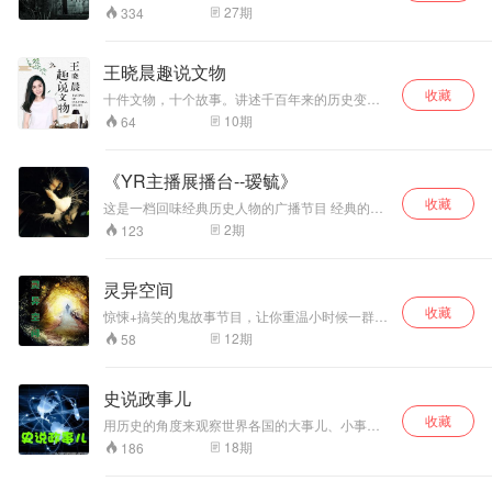
权利人提供的材
27
期
334
料，遵循相关法
律，在审查核实后
立即删除侵权内
王晓晨趣说文物
容。
收藏
十件文物，十个故事。讲述千百年来的历史变
迁，让我们一起走上丝绸之路，了解玻璃的发明
10
期
64
与传播，追溯西方食物传入中国，跟着郑和下西
洋，走进中国瓷器的国际贸易.....听《王晓晨趣说
文物》，给你筑造一座耳朵里的博物馆。
《YR主播展播台--瑷毓》
收藏
这是一档回味经典历史人物的广播节目 经典的历
史人物总是被我们提起 在节目中 就让我们走进他
2
期
123
们 走回他们那个时期 去感受不同的历史人物的不
同味道
灵异空间
收藏
惊悚+搞笑的鬼故事节目，让你重温小时候一群人
坐在一起讲鬼故事的情景
12
期
58
史说政事儿
收藏
用历史的角度来观察世界各国的大事儿、小事
儿、政事儿、趣事儿，让你两耳听天下，胜读万
18
期
186
卷书。