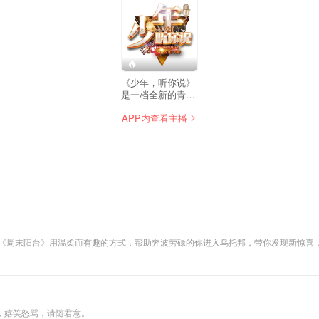
--
《少年，听你说》
是一档全新的青少
年脱口秀节目。于
APP内查看主播
2018年1月21日中
午12点广东卫视和
腾讯视频同步播
出。节目以“听见孩
子思想，看见少年
世界”为初衷，邀请
8-18岁极具个性、
故事和思想的少年
站上舞台表达自
我，让世界听见中
国少年的声音。他
 《周末阳台》用温柔而有趣的方式，帮助奔波劳碌的你进入乌托邦，带你发现新惊喜
们中有众人眼中的
爆笑瞬间，探讨漫漫人生的是非观，科普然并卵的冷知识。和你一起聊烟火人间寻常事，
学霸，也有成人口
中的“叛逆者”，他
们读万卷书更可能
行万里路，他们是
00后，他们是国家
，嬉笑怒骂，请随君意。