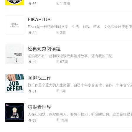
东卫视每周五晚
119
期
66
22:15，让我们一
起“听少年思想，见
少年世界”。
FIKAPLUS
Fika+是一档纪录我对文学、生活、影视、艺术、文化和设计所
2
期
32
经典短篇阅读组
读鸡汤不如一起和我读读经典短篇故事。还有我的日记
67
期
59
聊聊找工作
找工作是个重大的人生命题，自己十年寒窗苦读，爸妈二十年含辛
慎，我们一起聊聊这里边需要你躲避的坑。
1
期
51
猫眼看世界
人在江湖飘，偶尔挨两刀。要想不挨刀，听我瞎叨叨。这里是猫眼
世界，跟着师兄一起high！更多精彩内容订阅猫巷微信公众号：MXRad
13
期
69