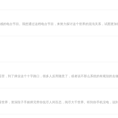
之未来。
思所感的电台节目。我想通过这档电台节目，来努力探讨这个世界的混沌关系，试图更加
茹苦，到了择业这个十字路口，很多人反而随意了，或者说不那么系统的有规划的去
看世界，资深段子手姬师兄带你侃尽人间百态，阅尽大千世界。听到你手机没电，说
io；qq听友群：296122873