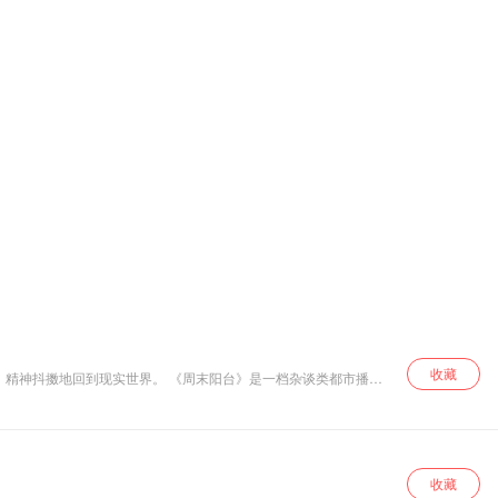
收藏
，精神抖擞地回到现实世界。 《周末阳台》是一档杂谈类都市播
展忙里偷闲开心颜。 不慌不忙，眼里有光。
收藏