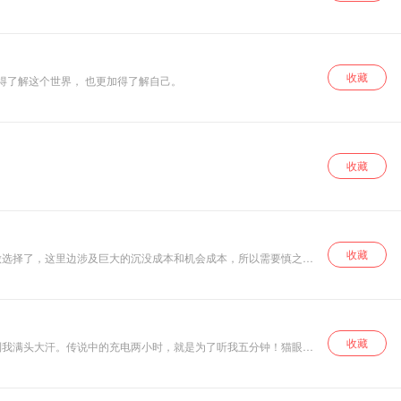
收藏
得了解这个世界， 也更加得了解自己。
收藏
收藏
做选择了，这里边涉及巨大的沉没成本和机会成本，所以需要慎之又
收藏
到我满头大汗。传说中的充电两小时，就是为了听我五分钟！猫眼看