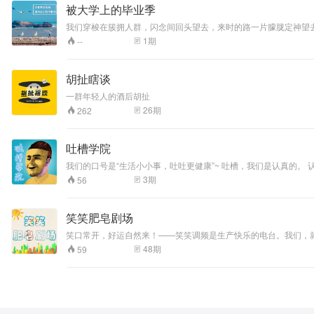
被大学上的毕业季
我们穿梭在簇拥人群，闪念间回头望去，来时的路一片朦胧定神望
年在宿舍眉开眼笑，却又在水果湖隧道的雨中知道了泪水的味道，
1
期
--
胡扯瞎谈
一群年轻人的酒后胡扯
26
期
262
吐槽学院
我们的口号是“生活小小事，吐吐更健康”~ 吐槽，我们是认真的。 
3
期
56
笑笑肥皂剧场
笑口常开，好运自然来！——笑笑调频是生产快乐的电台。我们，就
48
期
59