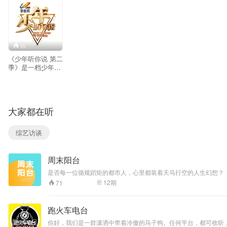
35
《少年听你说 第二
季》是一档少年思
想分享类脱口秀节
目，每一集将迎来
三位来自天南海北
和各个领域的正能
大家都在听
量少年们，他们将
用少年自己的故事
说出最真实的少年
综艺访谈
世界。他们中有众
人眼中的学霸，也
有成人口中的“叛逆
周末阳台
者”，他们读万卷书
更可能行万里路，
是否每一位循规蹈矩的都市人，心里都装着天马行空的人生幻想？
他们是00后，他们
客，由阿卷、辣辣、味美思、Jennifer四位主播分享成长中的
12
期
71
是国家之未来。节
目还邀请了著名媒
体人吴伯凡和情商
跑火车电台
教育专家张怡筠两
名重量级嘉宾，广
你好，我们是一群潇洒中带着冷傲的马子狗。任何平台，都可收听