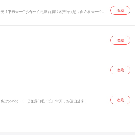
收藏
余光往下扫去一位少年坐在电脑前满脸迷茫与忧愁，向左看去一位少
憬。
收藏
收藏
收藏
虑(⊙o⊙)…！ 记住我们吧：笑口常开，好运自然来！