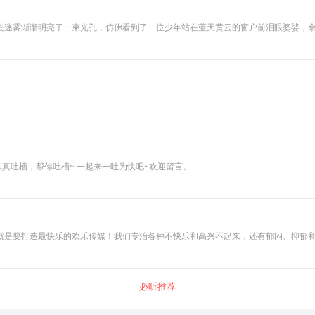
去迷雾渐渐明亮了一束光孔，仿佛看到了一位少年站在蓝天黄云的窗户前泪眼婆娑，
往右看去一位少女站在北京西站拖着大大的行李箱装满了逃离的不舍和对新生活的憧
认真吐槽，帮你吐槽~ 一起来一吐为快吧~欢迎留言。
是要打造最快乐的欢乐传媒！我们专治各种不快乐和高兴不起来，还有郁闷、抑郁和焦
必听推荐