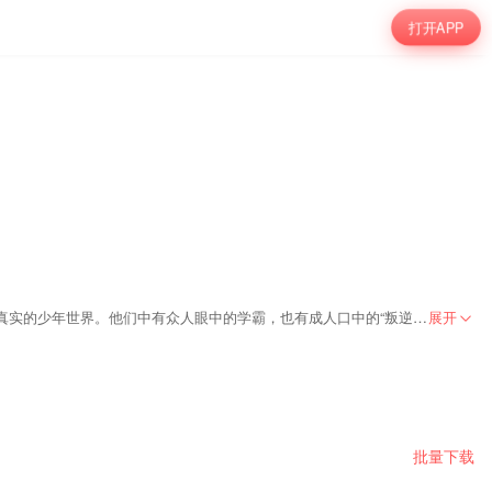
打开APP
《少年听你说 第二季》是一档少年思想分享类脱口秀节目，每一集将迎来三位来自天南海北和各个领域的正能量少年们，他们将用少年自己的故事说出最真实的少年世界。他们中有众人眼中的学霸，也有成人口中的“叛逆者”，他们读万卷书更可能行万里路，他们是00后，他们是国家之未来。节目还邀请了著名媒体人吴伯凡和情商教育专家张怡筠两名重量级嘉宾，广东卫视每周五晚22:15，让我们一起“听少年思想，见少年世界”。
展开
批量下载