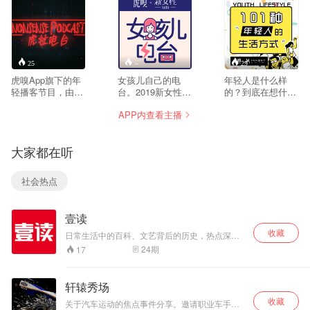
25
--
29
虎嗅App旗下的年
女孩儿自己的电
年轻人是什么样
轻播客节目，由虎
台。2019新女性，
的？到底在想什
嗅青年文化组出
想我所想，听我所
么？喜欢什么？这
APP内查看主播
品。关注前沿年轻
听，说我所说，女
些问题，从2016年
文化、生活方式、
孩儿自己的电台。
虎嗅F&M节第一次
消费潮流，每周由
做年轻馆，我们就
大家都在听
3-4位主播就热门
开始探索答案，
话题进行讨论，根
2018年虎嗅F&M节
据不同内容，我们
年轻馆，我们决定
社会热点
还会邀请不同行业
把舞台交给年轻人
专家、红人和有意
们：他们是 1 种人
思的年轻人做嘉
类 —— 年轻人，
壹读
宾。
但是他们有 101 种
完全不同的生活方
收藏
日常生活中的百科、文艺背后的历史，热点深处
式 —— 不从众、
的冷知识。用轻幽默、有情趣的方式一起涨姿
24
期
17
不重复。
势、正三观。
轩辕秀场
收藏
关于汽车运动的焦点事件分享。邀请职业车手、