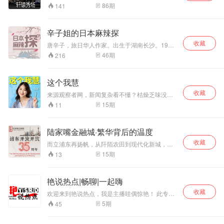
专职记者、行业大咖共同探讨。
86
期
141
辛子姐的日本麻辣探
收藏
唐辛子，旅日华人作家。出生于湖南长沙。1998
年定居日本。日本华文文学笔会理事。出版有随
46
期
216
笔集《唐辛子in日本》《日本式中毒》，人物传
记《日本女人的爱情武士道》、日本漫画发展史
《漫画脑》。译有芥川奖作品《异类婚姻谭》
这个我慧
《我的先生夏目漱石》等。
收藏
来源观察者网，新闻复杂看不懂？枯燥乏味没兴
趣？那就来看《这个我慧》。《这个我慧》是观
15
期
11
网颜值担当小姐姐王慧带来的一档新闻解读栏
目。节目力求化繁为简，抽丝剥茧，从复杂的新
闻中找到问题核心。
陆家嘴金融城·繁华背后的温度
收藏
而立浦东再扬帆，从阡陌农田到现代化新城，陆
家嘴摩天楼群勾勒出中国改革开放的世纪天际
15
期
13
线。（微信视频号/抖音搜索“老潘讲上海”，观看
更多视频内容）
艳说热点|畅聊|一起嗨
收藏
欢迎来到艳说热点，我是主播哇偶惊艳！ 此专辑
为原创播客作品，还在学习中，急切期待进步！
5
期
45
听到惊艳播客内容的宝贝，可以为惊艳留下只言
片语吗？ 三连同步可好~~订阅~~收藏~~评论~~~