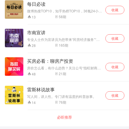
万分感谢！！
每日必读
收藏
微博热搜TOP10，知乎热榜TOP10，36氪24小时
热榜，抖音总榜，小红书热榜，从时事热点到娱
58
期
13
乐新闻，从科技动态到谈资话题，每日不能错过
的好资讯。
市南宣讲
收藏
专业人士作为宣讲员为您带来“民营经济服务”“道
路交通安全指南”“放心消费”“纪念老舍诞辰”等专题
165
期
28
买房必看：聊房产投资
收藏
房价怎么看，有什么趋势？关注公号“指旺财商课
zhiwangcsk” 。 指旺财富依托全球知名金融企业
21
期
48
宜信，为新锐中产提供可实现的品质生活投资规
划。
雷斯林说故事
收藏
写人间，讲人性。专门讲有温度的科普故事。
76
期
14
必听推荐