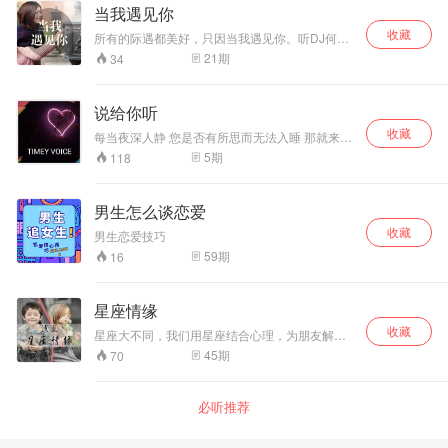
感问题！我们教你的不仅仅是恋爱，也可能颠覆
当我遇见你
你的一生！
收藏
所有的际遇都美好，只因当我遇见你。听DJ何远
的浅吟轻述，为你拾起生活中与那些人、那些事
21
期
34
相遇的微小片段。
说给你听
收藏
每当夜深人静 您是否有所思而无法入睡 那就来听
听主播的声音吧 情感 哲理 心情日志 现代诗歌等
5
期
118
等 如果需要可以添加主播微博LlTlANHAO微信
1726260826来发送你想听到的内容 主播会尽快
的整理音频上传到专辑里的 谢谢大家
男生怎么谈恋爱
收藏
男生恋爱技巧
59
期
16
星座情缘
收藏
星座大不同，我们用星座结合心理，为朋友解开
一道又一道的爱情习题，别再十字路徘回犹豫，
45
期
70
仔细聆听我们为您精心准备的情感星座。本期主
播：浅见，微信号：a9794567，36.7度温情音乐
电台。
必听推荐