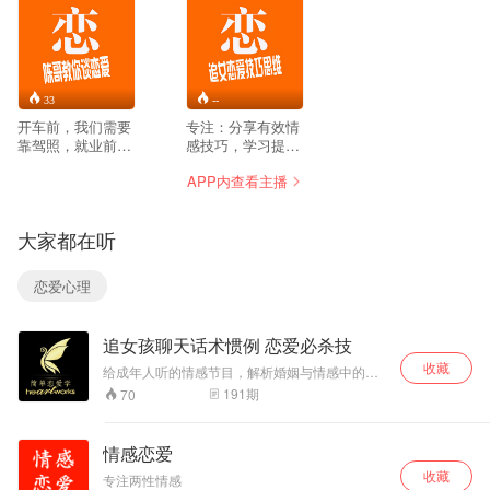
33
--
开车前，我们需要
专注：分享有效情
靠驾照，就业前，
感技巧，学习提升
我们需要上学……
男生外在形象、升
APP内查看主播
那恋爱前，为什么
级恋爱情商思维、
没人去学习恋爱的
高效率找到真爱及
技巧？ 父母不说，
长期恋爱关系保
大家都在听
学校里不教，就凭
鲜。
着自己像无头苍蝇
一样到处乱
恋爱心理
撞！！！ 来鹊桥恋
爱社群学习，\/:zk-
afckq 解决您的情
追女孩聊天话术惯例 恋爱必杀技
感问题，成为情场
高手，做高情商男
收藏
给成年人听的情感节目，解析婚姻与情感中的问
人，开始学习导师
题。12年从事恋爱，情感，家庭与婚姻疗愈，有
191
期
70
多年总结的恋爱经
过数万例情感问题解决经验。帮你看透男男女
验，助您实现情感
女，经营幸福感情。如果你遇到感情问题，私信
自由。
向我提问。
情感恋爱
收藏
专注两性情感