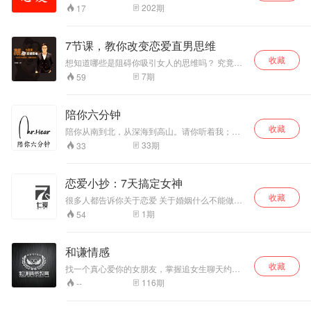
202
期
17
7节课，教你改变恋爱直男思维
收藏
想知道哪些是阻碍你吸引女人的思维吗？ 究竟是
什么阻碍了你的爱情？ 与女人博弈的过程中究竟
7
期
59
有哪些看不见，摸不着却又实实在在存在的思维
陷阱呢？ 本次系列课程，七爱导师会帮助你如何
避免错误恋爱思维，针对男性两性情感进行最深
陪你六分钟
度剖析，让你的爱情做到心里有数 不在迷惑！
收藏
陪你从南到北，从深海到高山。请你听着我；让
我陪你六分钟，“用最柔情的男声陪伴你每一个夜
33
期
33
晚”，唤醒您身体的每一份触动。（wechat：陪你
六分钟）
恋爱小抄：7天搞定女神
收藏
很多人都告诉你关于恋爱 关于婚姻什么不能做，
但是他们都不告诉你为什么这么做 你没有真真切
1
期
54
切的体会，那么你只会遇到之后犯同样的错误，
这样一点意义没有。把道理翻译人话，是我们做
情感教育的态度！！！
和谦情感
收藏
找一个真心爱你的女朋友，掌握追女生聊天约会
恋爱技能，手把手教你和女生聊天约会，专业帮
116
期
--
助你解决情感困惑，让你喜欢的女神喜欢上你。
和谦情感，致力于解决天下所有男士的单身与情