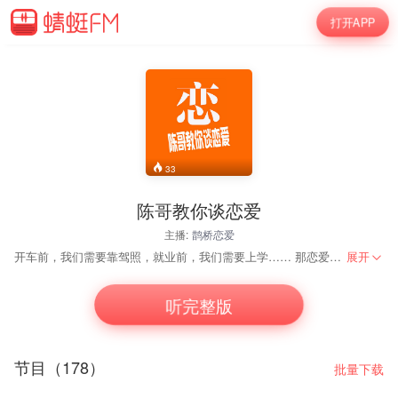
打开APP
33
陈哥教你谈恋爱
主播:
鹊桥恋爱
开车前，我们需要靠驾照，就业前，我们需要上学…… 那恋爱前，为什么没人去学习恋爱的技巧？ 父母不说，学校里不教，就凭着自己像无头苍蝇一样到处乱撞！！！ 来鹊桥恋爱社群学习，\/:zk-afckq 解决您的情感问题，成为情场高手，做高情商男人，开始学习导师多年总结的恋爱经验，助您实现情感自由。
展开
听完整版
节目（178）
批量下载