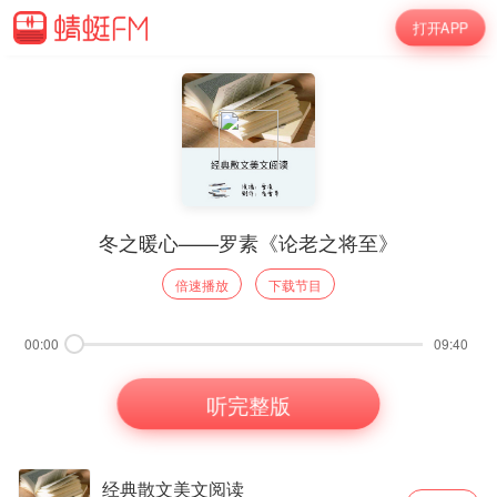
打开APP
冬之暖心——罗素《论老之将至》
倍速播放
下载节目
00:00
09:40
听完整版
经典散文美文阅读