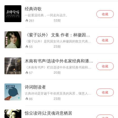
好； 学生可以感受
大师语言的魅力，
经典诗歌
潜移默化，提高文
收藏
学素养。 希望可以
一起重温经典，一同走向远方。
在您坐车上下班路
53
期
261
上、或是闲暇的休
憩时光，带来一丝
慰藉欣喜，愿我的
《窗子以外》 文集 作者：林徽因
声音可以陪伴你度
（持续更新中）
收藏
过美好的时光！
《窗子以外》是民国女诗人林徽因的散文代表
作，收录于《你是那人间的四月天》。林徽因出
23
期
55
生于一个富裕的家庭，自小被捧在手心，不食人
间烟火。大可以在家无所事事的她，偏偏极其向
往四处游历，接触淳朴自然的民俗风情。不过事
木南有书声/选读中外名家经典和潘晓
实却是，她就算身处市集里、火车上、客栈里，
楠作品
收藏
都被优越出身的背景所束缚。本篇纪录了她出游
《木南有书声》栏目选读中外名家经典书籍和潘
的经历和不少沿途景色和市井众人的百态，藉此
晓楠原创作品（新书《木南漫记》已在各地书店
20
期
57
突出自身和人群的区别，强调自己作为一个窗子
及当当天猫上架）。恢复高考后第一届大学生潘
以外的“旁观者”。
晓楠（木南），南大中文系和复旦管理学院毕业
的主播木南君，以文字和音频，与各位分享人类
诗词朗读者
文明的智慧阳光，汲取哲人大师的精神雨露。读
收藏
一本好书，交一批益友，来吧，欢迎您！
古典诗词是穿越千年依然至美的风景，惬意人
生，哪能无诗词相伴？在这个时代，在为繁华的
23
期
86
忙碌中，人们已经失去了太多的美好和清纯。幸
好还有古诗词相伴，让我们去追忆曾经。
惊尘读诗|让灵魂诗意栖居