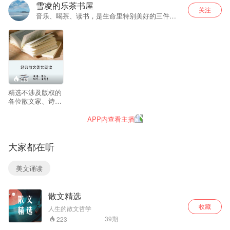
雪凌的乐茶书屋
关注
音乐、喝茶、读书，是生命里特别美好的三件
事！美好的文字，我们一起分享！
119
精选不涉及版权的
各位散文家、诗人
的名家名篇，并按
季节分为四个主
APP内查看主播
题。 “夏之食味”分
享和美食有关的文
章； “秋之忧思”分
大家都在听
享略带悲伤的文
字； “冬之暖心”分
美文诵读
享治愈系的温暖散
文； “春之喜悦”分
享基调愉悦、励志
散文精选
的美文。 上班族可
以在名篇中感受生
收藏
人生的散文哲学
活，思考人生，并
39
期
223
感受文字带来的美