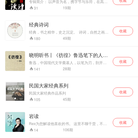
收藏
专辑简介： 以声音为名，携字节与乐符，在高低
节奏里，触摸生命的意义，寻找灵魂的通道。 作
19
期
31
者简介： 中文人，创业者，80后，外表冷漠，内
心燥热的伪文艺中年大叔。
经典诗词
收藏
经典，书之精华，史之沉淀。 诗词，自然之画，
生活之曲。 经典诗词，邀您品读。
49
期
180
晓明听书丨《彷徨》鲁迅笔下的人间
浮世绘
收藏
鲁迅，中国现代文学奠基人，以笔为刃，剖开民
族精神痼疾。当民国暗夜的灯火摇曳成诗，鲁迅
28
期
141
以笔为炬，在《彷徨》中刻下时代寓言。主播以
声作舟，载您驶入1920年代的知识分子精神迷
局，从魏连殳的孤绝到子君的觉醒，从吕纬甫的
民国大家经典系列
颓唐到祥林嫂的悲鸣，每一声叹息都是对人性深
收藏
渊的叩问。 这不是简单的听书，而是一场跨越百
民国大家经典作品系列
年的精神对话。当您在通勤路上、入眠前夕或独
45
期
105
处时刻点开播放键，那些曾在课本中读过的名
字，将带着体温与叹息，重新叩响您的心门。
岩读
收藏
Rex为您解读他喜欢的书。 这里不聊干货，不做
导图，轻轻松松，纯粹就是作为朋友，为您介绍
106
期
14
一本本有趣的书。 不一定面面俱到，不一定深挖