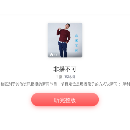
11
非播不可
主播:
高晓桐
听完整版