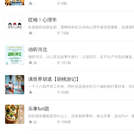
和文清晓与巴渝老姜一起相信这个世界。一沙一天地，极微即无穷
9
期
--
的。坚守勇气，选择相信，软肋亦是脊骨，撑起那些与失望的周旋、对希望的执念。坚守
拉雅主播文清晓和巴渝老姜推出的一款面向所有用户的免费社会热
节目进行免费播放。 特此声明 主播：文清晓巴渝老姜
哎呦！心理学
欢迎收听由陈祉妍、黄峥和朱松主持的心理学谈话类播客，反馈请联系aiyo
73
期
--
动听河北
倾听河北，让心灵在故事中旅行；云游四方，足不出户与美好邂逅
101
期
36
满世界胡逃【胡桃游记】
一个十八线声音工作者，同时也是身价好几个姨的旅行爱好者，对
50
期
--
乐事fun团
你的朋友圈都是些什么人，还有新鲜事吗，来点乐事，加点Fun。微
199
期
30