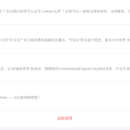
角，比别人多懂一点法。 需要更多法律贴士？关注我们的官方公众号“Lawyer点评”！你更可以一键直达律师咨询、法律服
21日中午12点广东卫视和腾讯视频同步播出。节目以“听见孩子思想，看见少年世界”
人口中的“叛逆者”，他们读万卷书更可能行万里路，他们是00后，他们是国家之未
，以“好物推荐官”的身份，聊聊那些让everyday成为good day的好东西，不
show——法治新闻嘚吧嘚！
必听推荐