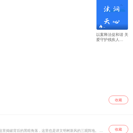
--
以案释法促和谐 关
爱守护残疾人
2023年全国助残日
到来之际，我们
FM105长沙新闻广
播联合长沙市残疾
人联合会、长沙市
天心区残疾人联合
会、天心区文源街
道文源社区连续5
天推出残疾人普法
专栏《法润天
心》！
收藏
收藏
这里揭破背后的黑暗角落，这里也是讲文明树新风的三观阵地。 请