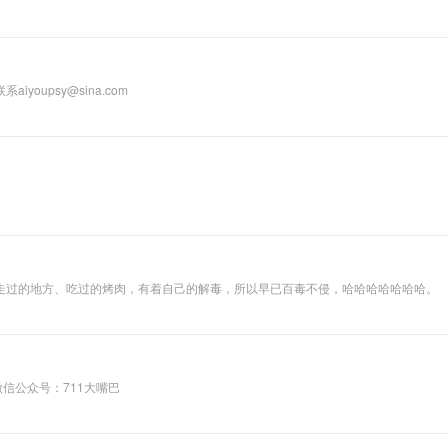
。人是世界的量器，世界是人的容器。没有无数肉眼难见的微尘，这个世界才会真正
人朋友都会守候在
勇气，选择相信，当你我眼神相会，那光芒是地上的一星火，地球是天上的一颗星。 【免责声明】 “real
收音机旁，倾听自
点对谈类节目。立足当下热点，实时进行热点时间和话题的讨论和科普。参加每期话
己喜爱的主持人聊
生活，聊工作，聊
情感。 节目组还建
upsy@sina.com
立了QQ群、微信
订阅号，方便各位
残疾人朋友和志愿
者们互相交流、互
相帮助。定期通过
微信和QQ发布关
。
于残疾人的一些政
策信息和就业资
讯，许多的残疾人
朋友也通过这样一
个平台来展示自
己，找到了人生中
走过的地方、吃过的烤肉，有着自己的解毒，所以早已百毒不侵，哈哈哈哈哈哈哈。
的另一半。
信公众号：711大嘴巴