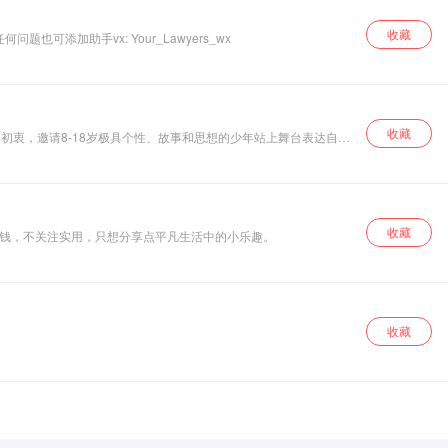
收藏
务。任何问题也可添加助手vx: Your_Lawyers_wx
收藏
为初衷，邀请8-18岁极具个性、故事和思想的少年站上舞台表达自
来。
收藏
在乎省钱，不关注实用，只想分享点平凡生活中的小乐趣。
收藏