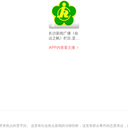
--
长沙新闻广播《命
运之帆》栏目,是一
档面向残疾人这一
APP内查看主播
特殊人群的专题广
播节目, 本栏目由
长沙市残疾人联合
会和长沙新闻广播
合作制作。 栏目定
位以贴近残疾人、
贴近生活、贴近实
际为宗旨，聚合媒
体与政府部门的力
量，畅通残疾人诉
求表达渠道，为广
大残疾人搭建起与
党委、政府便捷沟
通的渠道，使之成
为服务全市残疾人
的重要平台。 每周
日晚20:00，残疾
为您带来热点科普节目。 这里有社会热点新闻的冷静剖析，这里有群众事件的态度表达，