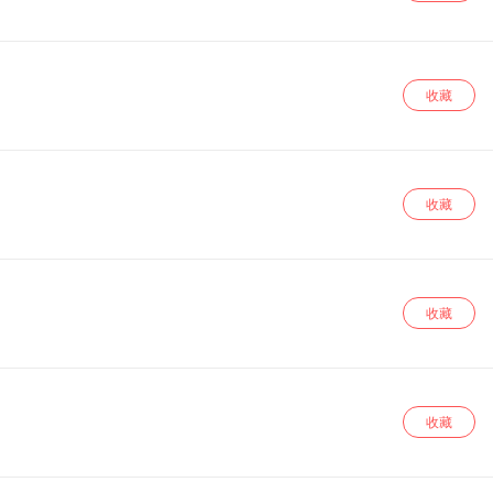
荒芜。相信，是相信每个人都是完整的世界，每个人都是意义和目
明白”和“知道分子”是喜马
题套路的嘉宾和普通听众朋友，除非提出特别声明，否则视为授权给
收藏
收藏
收藏
收藏