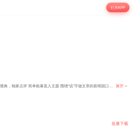
打开APP
《非播不可》是FM105 长沙新闻广播倾力打造的精品新闻评论节目，也是一档区别于其他资讯播报的新闻节目，节目定位是用播段子的方式说新闻； 犀利视角，独家点评 简单粗暴直入主题 围绕“说”字做文章的新闻脱口秀。波哥用亦庄亦谐的语言风格为观众“秀”出最正点的新闻并进行评论，既有亲和力又不乏幽默、睿智从不同的视角解读新闻，带给观众理性和感性两种不同的思维方式。节目中相应放大新闻当中的娱乐元素，让观众能在早高峰时光里第一时间享受到最生动、最活泼、最解渴的新闻观点。。
展开
批量下载