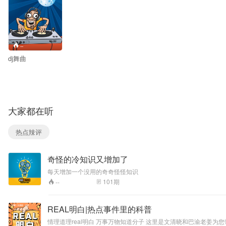
--
dj舞曲
大家都在听
热点辣评
奇怪的冷知识又增加了
每天增加一个没用的奇奇怪怪知识
101
期
--
REAL明白|热点事件里的科普
情理道理real明白 万事万物知道分子 这里是文清晓和巴渝老姜