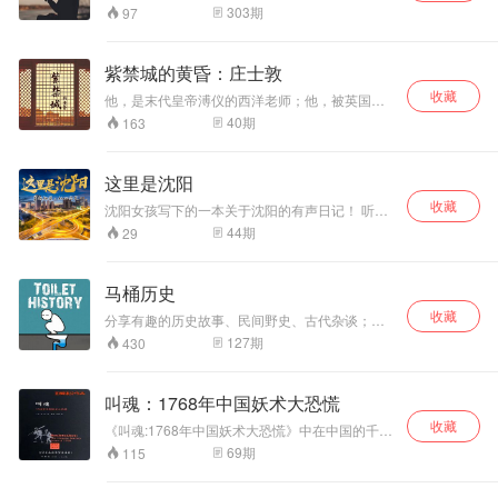
书。拆书共读，快一点读书慢下来思考，每周挑
303
期
97
选最经典、最热门书籍，拆书精读，有速度又有
意思，读书就是这么简单，再忙也能让你读完一
本好书！
紫禁城的黄昏：庄士敦
收藏
他，是末代皇帝溥仪的西洋老师；他，被英国宗
教界抨击为“英国的叛徒”。 他，描绘了紫禁城内
40
期
163
令人憧憬的生活图景；他，记录了外国人眼中近
代中国跌宕起伏的政治局面。 《紫禁城的黄昏》
是“帝师”庄士敦的怀旧集，以他与溥仪的主要交往
这里是沈阳
经历为线索，记述了从晚清到民国期间，中国发
收藏
生的如戊戌风云、辛亥革命、张勋复辟等事件，
沈阳女孩写下的一本关于沈阳的有声日记！ 听
以及他的看法，客观地反映了中国从帝制到共和
听，或许你也还可以找到初心！ 沈阳广播电视台
44
期
29
的艰难过渡。
融媒体特别策划《这里是沈阳》， 有情、有景的
原创穿越故事，有料、有趣的丰富盛京文化！ 主
讲人二姐秋天和中央广播电视总台、播音金话筒
马桶历史
任杰老师 感谢您的关注、收听！
收藏
分享有趣的历史故事、民间野史、古代杂谈；揭
正史之伪；纠野史之妄；正艳尸之劣；全外史之
127
期
430
漏；补历史之缺；收秘史之幽；现私史之缺；还
历史之真！绝对意料之外！！！ 更多收听请关注
新浪微博：马桶历史 和微信订阅号sheng-gong-
叫魂：1768年中国妖术大恐慌
chang 更多收听请关注新浪微博：马桶历史 和微
收藏
信订阅号sheng-gong-chang
《叫魂:1768年中国妖术大恐慌》中在中国的千年
帝制时代，清高宗弘历可谓是空前绝后的一人，
69
期
115
然而在乾隆盛世达到登峰造极的时候，整个大清
的政治与社会生活却被一股名为“叫魂”的妖术搅得