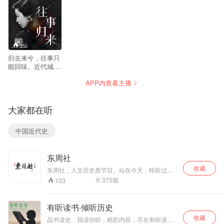
155
归去来兮，往事只
能回味。近代城市
史学研究者何遇，
APP内查看主播
带你穿越时空，开
启往事之门，解读
民国演艺圈，漫谈
大家都在听
北洋八卦志，重构
80年代记忆拼图。
每周一、三更新，
中国近代史
想和主播交流，加
V :qingtingFM_TJ
. 更多精彩内容，
东周社
关注我们的V X公
号：倾听天津
收藏
东周社，人文历史类节目。站在今天，聆听过
（qingtingTJZ）。
往。 金话筒主持人「周东」主持。
375
期
103
更多的天津，用听
的。
有听读书·倾听历史
收藏
品书读史，我读你听，精彩内容，尽在有听读