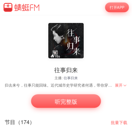
打开APP
155
往事归来
主播:
往事归来
归去来兮，往事只能回味。近代城市史学研究者何遇，带你穿越时空，开启往事之门，解读民国演艺圈，漫谈北洋八卦志，重构80年代记忆拼图。每周一、三更新，想和主播交流，加V :qingtingFM_TJ . 更多精彩内容，关注我们的V X公号：倾听天津（qingtingTJZ）。更多的天津，用听的。
展开
听完整版
节目（174）
批量下载