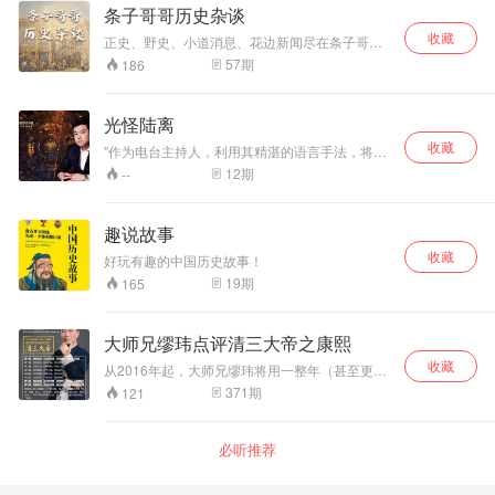
天昏地暗。在1768年从春天到秋天的那几个月
条子哥哥历史杂谈
里，这股妖风冲击到了半个中国，百姓为之人心
收藏
惶惶，官员为之疲于奔命，皇帝为之寝食不宁。
正史、野史、小道消息、花边新闻尽在条子哥哥
在讲述叫魂故事的过程中，《叫魂:1768年中国妖
杂谈当中，这里就是一个历史的大杂烩。
57
期
186
术大恐慌》重在讨论这背后的历史意蕴。叫魂故
事可以帮助我们理解传统中国政治和中国社会的
一些基本问题。 在此感谢主播：赫赫有鸣、赵阳
光怪陆离
_天风城、费雯莲的有声小屋、汝盼儿、Daisy洳
雪、老妖、君心先生、鬼慈、招财进宝福、笑
收藏
"作为电台主持人，利用其精湛的语言手法，将观
笑、饺子、君子吹、黑兔子、石头剪刀布赢了能
众带入到那些离奇的灵异事件当中，使众多灵异
12
期
--
怎样、清竹小筑、萱萱爱甜甜、张小杨、初念初
事件爱好者深入其境，探索古老的灵异故事。讲
心、有声亮子、Sally5211、妖妖灵、程熙茜的倾
述尘封已久奇闻怪事，满足探寻真相的内心欲
情演播。更多精彩，请关注各位主播的个人专
望，呈现人类文化之美。 "
趣说故事
辑！
收藏
好玩有趣的中国历史故事！
19
期
165
大师兄缪玮点评清三大帝之康熙
收藏
从2016年起，大师兄缪玮将用一整年（甚至更
长）分享、点评《清宫三大帝》（康熙王朝、雍
371
期
121
正王朝、乾隆王朝），分享王朝与企业的创业、
规范、更替及消亡的种种智慧！历时之久、规模
之大、坚持之不易超乎想象。康熙——讲的是企
必听推荐
业的初创期，如何去创业，如何开拓我们的企
业。雍正——讲的是企业的规范期，如何从人治
到法治，靠制度去治理。乾隆——讲的是企业的