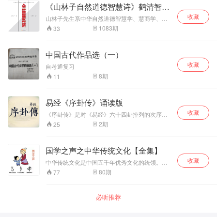
益的探索研究和教
益的探索研究和教
家方士王嘉所著的一本志怪小说集，记载了从上
《山林子自然道德智慧诗》鹤清智慧
学实践，有多项国
学实践，有多项国
古三皇五帝到晋朝的君王名人的怪力乱神之事，
工作室
收藏
老子的神化，秦始皇见神秘外星人、求长生等神
家和省级课题研
家和省级课题研
山林子先生系中华自然道德智慧学、慧商学、创
奇传说均由此说记载。 主播以白话的方式讲解王
究，在教育实践运
究，在教育实践运
新思维、自然智慧养生学专家。在世界上首次提
1083
期
33
道长的著作，简单易懂，通俗幽默地带你领略古
用中均取得很好的
用中均取得很好的
出“慧商”“回归自然，宇宙无限；回归自我，生命
人的神奇传说。
无限；回归心灵，智慧无限！”“智慧就是力量，世
实效成果。
实效成果。
纪呼唤智慧教育！”“慧商就是力量，人类呼唤自然
中国古代作品选（一）
智慧慧商教育！”“道德智慧就是力量，人类呼唤道
收藏
德智慧教育！”等重要概念和观点。在世界上首倡
自考通复习
道德智慧教育与教育智慧、慧商教育，并在高校
8
期
11
进行了国家和省级课题研究和教育实践。他以原
创诗文传播人类先进文化，提升人类心身素质，
并以此为个人终生奋斗的目标！
易经《序卦传》诵读版
收藏
《序卦传》是对《易经》六十四卦排列的次序的
阐释，从天地万物说起， 然后以万物生长的过
2
期
25
程、事物变化的因果关系及物极必反、相反相生
的运动规律等解释其它各卦的相互关系，说明六
十四卦排列的次序。 《序卦传》文辞优美，逻辑
国学之声之中华传统文化【全集】
清晰，如同十二因缘的论述一样，文采飞扬，循
收藏
环往复，精彩纷呈。
中华传统文化是中国五千年优秀文化的统领。而
流传年代久远，分布广阔，文化是宇宙自然规律
80
期
77
的描述，文化是道德的外延；文化自然本有，文
化是生命，生命是文化；文化是软实力，是决定
一切的内在驱动力；文化又是社会意识形态，是
必听推荐
中华民族思想精神，是社会政治和经济的根本。
更多故事，关注微信公众号：德孝之声。