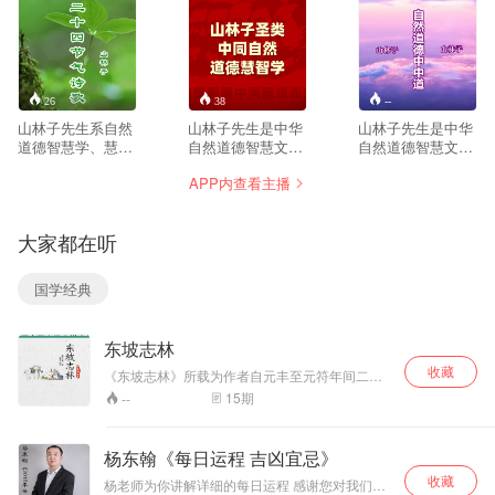
26
38
--
山林子先生系自然
山林子先生是中华
山林子先生是中华
道德智慧学、慧商
自然道德智慧文化
自然道德智慧文化
学、创新思维、养
教育学说的创始人
教育学说的创始人
APP内查看主播
生学专家。他始终
和践行者。 四十多
和践行者。 四十多
遵循传统继承贵在
年来，他始终遵循
年来，他始终遵循
适时创新的宗旨，
优秀传统的继承贵
优秀传统的继承贵
大家都在听
以回归人类自然道
在适时创新的理
在适时创新的理
德本体文化精神、
念，以马克思主义
念，以马克思主义
复兴传统自然道德
中国化、中华优秀
中国化、中华优秀
国学经典
智慧文化为己任，
传统文化现代化和
传统文化现代化和
在世界上首次提
与时俱进具体化为
与时俱进具体化为
出“慧商”“道德智慧
学术研究宗旨，以
学术研究宗旨，以
东坡志林
就是力量，人类呼
回归人类自然道德
回归人类自然道德
唤道德智慧教
本体文化精神、复
本体文化精神、复
收藏
《东坡志林》所载为作者自元丰至元符年间二十
育！”等重要理念，
兴人类优秀传统自
兴人类优秀传统自
年中之杂说史论，内容广泛，无所不谈。其文则
15
期
--
首倡自然道德智慧
然道德智慧文化和
然道德智慧文化和
长短不拘，或千言或数语，而以短小为多。皆信
教育与教育智慧、
中华自然道德智慧
中华自然道德智慧
笔写来，挥洒自如，体现了作者行云流水涉笔成
慧商教育，自然道
趣的文学风格。
文化教育为己任，
文化教育为己任，
杨东翰《每日运程 吉凶宜忌》
德智慧人生诗意教
以原创的自然道德
以原创的自然道德
收藏
育，并长期在高校
智慧诗词、心语和
智慧诗词、心语和
杨老师为你讲解详细的每日运程 感谢您对我们的