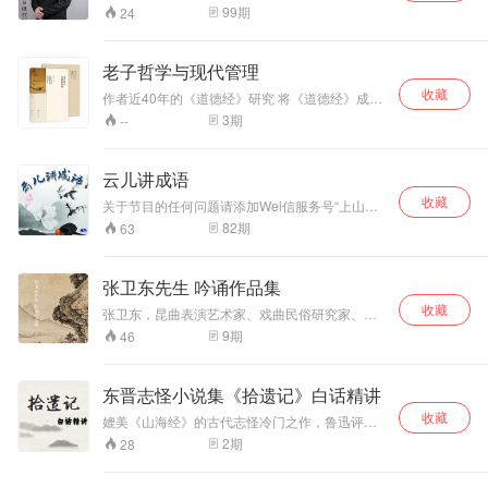
进行了大量的课题
支持，如有需要可以与我们联系；微信
文章传播人类自然
文章传播人类自然
99
期
24
17151097444
研究和教学实践。
道德智慧文化精
道德智慧文化精
他以原创诗文传播
神，以传播人类先
神，以传播人类先
人类先进文化，提
进自然道德智慧文
进自然道德智慧文
老子哲学与现代管理
升人类心身素质！
化教育，全面提升
化教育，全面提升
收藏
作者近40年的《道德经》研究 将《道德经》成熟
人类自然道德智慧
人类自然道德智慧
运用于企业12年 真正实现无为而治！大象无形，
心身素质为个人终
心身素质为个人终
3
期
--
道隐无名！ 本书专门从企业管理视角解读《道德
生奋斗的目标！ 他
生奋斗的目标！ 他
经》 《道德经》是一部非常难啃的中国古典哲学
在全面深入研究中
在全面深入研究中
名著，它哲理深奥、含义超凡，曾经难倒了不少
华、东方和西方优
华、东方和西方优
云儿讲成语
专业学者。然而，一位仅仅是工科背景的企业家
秀传统自然道德智
秀传统自然道德智
收藏
却通过不断地内省、自学，孜孜以求，耗时十余
关于节目的任何问题请添加Wei信服务号“上山之
慧文化精神的基础
慧文化精神的基础
年，不仅啃通《道德经》，还将其与现代企业管
声”与我们联系。
82
期
63
上，从上世纪九十
上，从上世纪九十
理结合并运用到金融投资实践中，实属难得。
年代初始，在世界
年代初始，在世界
上首先提出并倡导
上首先提出并倡导
张卫东先生 吟诵作品集
践行“自然道德慧商
践行“自然道德慧商
文化教育”“自然道
文化教育”“自然道
收藏
张卫东，昆曲表演艺术家、戏曲民俗研究家、古
德智慧教育和自然
德智慧教育和自然
文诗词吟诵家、国家一级演员、多所大学兼职教
9
期
46
道德教育智慧”“创
道德教育智慧”“创
授。中华吟诵学会理事、新版电视剧《红楼梦》
自然道德智慧人生
自然道德智慧人生
昆曲顾问、音韵顾问。
诗意，享自然道德
诗意，享自然道德
东晋志怪小说集《拾遗记》白话精讲
智慧诗意人
智慧诗意人
生”和“自然道德智
生”和“自然道德智
收藏
媲美《山海经》的古代志怪冷门之作，鲁迅评
慧养生教育”等重要
慧养生教育”等重要
价“其文笔颇靡丽，而事皆诞谩无实”到底书中记载
2
期
28
教育观点、理念，
教育观点、理念，
了哪些怪力乱神之事呢，且听主播与您分享。
并在高校进行了有
并在高校进行了有
（每周至少2次更新） 《拾遗记》是东晋时期道