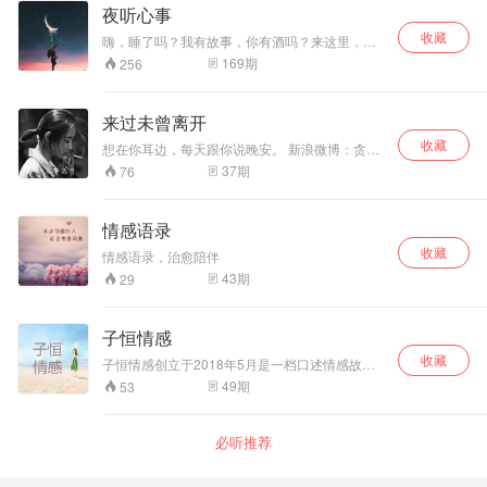
仅是这些，书中绝妙的语言对人生各个不同侧面
夜听心事
的描述得非常精彩。
收藏
嗨，睡了吗？我有故事，你有酒吗？来这里，你
我互诉衷肠，共饮这杯酒。
169
期
256
来过未曾离开
收藏
想在你耳边，每天跟你说晚安。 新浪微博：贪睡
芒果Rain 微信公众号：来过未曾离开
37
期
76
情感语录
收藏
情感语录，治愈陪伴
43
期
29
子恒情感
收藏
子恒情感创立于2018年5月是一档口述情感故事
栏目，全网累计粉丝百万人收听哦！一起关注子
49
期
53
恒情感吧。 回忆青春岁月在情感世界里，我们都
有属于自己的故事，然而又有那么多的故事像留
声机一样重复着。我们失去的能否找回，那个伤
必听推荐
心的夜晚你独自哭泣现在还好吗？ 有人说听子恒
的故事就看到了自己曾经的不堪，虽然是不堪的
经历却让自己成熟长大，更懂得什么是珍惜，什