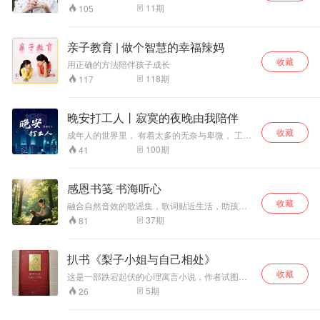
，平台slogan：灵魂相伴，精神社交。 作为平台
11
期
105
创始人，之所以创立“女人有道”的沟通平台，是希
望通过这样的平台，让有缘相识的女性们通过学
习不断提升，越来越同频，超于同频的交流，打
亲子教育 | 做个智慧的幸福辣妈
造“灵魂相伴，精神社交”的一方净土 。 几年前，
收藏
无意看到《天道》这部剧，深深被一个纯净到一
用正确的方法陪伴孩子成长
尘不染的女声所打动，那声音如泣如诉，仿佛是
118
期
117
天籁之音，倾斜而下，这部剧在我的印象里，已
经记不得看过多少遍，每一次的体悟都不一样，
诚然，让我明白，道便是规律，万事万物有章法
晚安打工人丨寂寞的夜晚由我陪伴
可依照。女人有道的灵感，多半也源于这种情
愫，世间女子如是，也许各有各的生活，可终究
收藏
成年人的世界里， 有着太多的无奈与卑微， 工作
零零总总的不尽相似。 女人有道，浮世清欢。这
的压力，家务的繁杂， 只有在夜深人静时， 才能
100
期
41
样一群女子，欢实的滋养着自己。我们专注于美
享受属于自己的一方天地。 你好，我是秦观天
好，所以美好便如期而至。活在当下成为我们生
下， 希望我的声音能够陪伴你 度过每一个夜晚。
命中最重要的一刻，感恩有这样一群女子的陪
你有故事，我有电台 欢迎大家私信来稿， 我们将
感恩书笺 书海听心
伴，岁月如歌怎能少得了你我。
挑选优质内容， 并赠送精美礼品。
收藏
融合自然音效的歌谣集，歌词贴近生活，助孩子
在聆听中建立对世界的认知。
37
期
81
扒书《梨子小姐与自己相处》
收藏
这是一部跌宕起伏的心理寓言小说，作者试图向
读者揭示，在经济增长放缓，竞争日趋激烈的社
5
期
26
会环境下，如何摆脱令人疲惫不堪的精神内耗，
找到与自己的相处之道。我读完之后，收获不仅