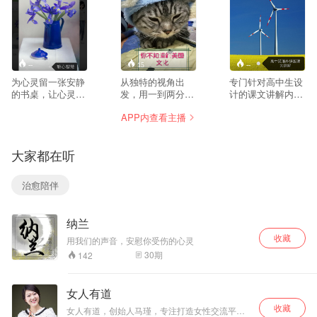
--
15
--
为心灵留一张安静
从独特的视角出
专门针对高中生设
的书桌，让心灵有
发，用一到两分钟
计的课文讲解内
一处温暖的归宿。
的时间，学习几个
容，结合多年教学
APP内查看主播
每天读点好文章，
单词，了解一段文
经验总结出来的精
感受阅读的力量。
化
华，深度剖析课
文，让学生在睡梦
大家都在听
中利用潜意识整合
课文知识，打好基
础。
治愈陪伴
纳兰
收藏
用我们的声音，安慰你受伤的心灵
30
期
142
女人有道
收藏
女人有道，创始人马瑾，专注打造女性交流平台