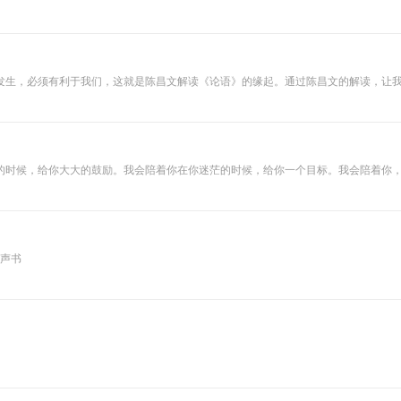
生命真谛，成为自己命运的主人，走出困境，获得幸福人生。 我们没有华丽的语言，只有易行的方法，落地的实修。让大家无论从意
发生，必须有利于我们，这就是陈昌文解读《论语》的缘起。通过陈昌文的解读，让
家把生活过得更好。
的时候，给你大大的鼓励。我会陪着你在你迷茫的时候，给你一个目标。我会陪着你，
你守候，那些小幸福，我认真，你随意。
有声书