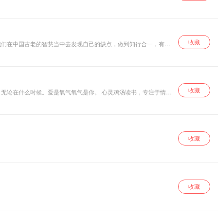
识层面还是物质层面收获满满，迎来幸福人生。
收藏
我们在中国古老的智慧当中去发现自己的缺点，做到知行合一，有利
收藏
无论在什么时候。爱是氧气氧气是你。 心灵鸡汤读书，专注于情感
收藏
收藏