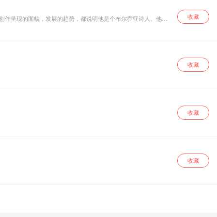
收藏
、创作呈现的面貌，发展的趋势，都说明他是个布尔乔亚诗人。他的
逸，富于变化，并追求艺术形式的整饬、华美，具有鲜明的艺术个
收藏
收藏
收藏