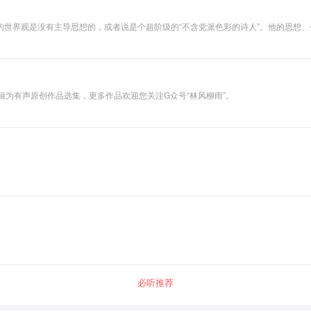
的世界观是没有主导思想的，或者说是个超阶级的“不含党派色彩的诗人”。他的思想
特点关联着的。 徐诗字句清新，韵律谐和，比喻新奇，想象丰富，意境优美，神思飘
》，《想飞》，《我所知道的康桥》，《翡冷翠山居闲话》等都是传世的名篇。
辑为有声原创作品选集，更多作品欢迎您关注G众号“林风柳雨”。
必听推荐