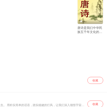
--
唐诗是我们中华民
族五千年文化的精
髓之积淀，被称为
经典文学，而从古
至今，凡是中国有
成就的名闻人仕，
无不精通和大量阅
读过这些经典文
学，可见熟读经典
文学是成就大人格
必不可缺的一部
分。蜻蜓fm特别节
目“最美唐诗”带您
畅游诗的海洋，穿
收藏
越时空，梦回唐朝.
主播文枫（小微：
18919979297）陪
你朗读。
收藏
悟宇宙真