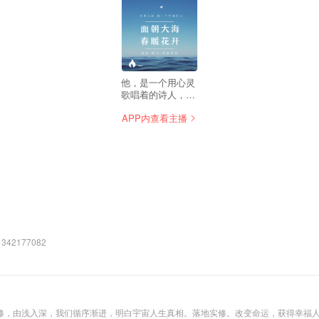
--
他，是一个用心灵
歌唱着的诗人，一
直都在渴望倾听远
APP内查看主播
离尘嚣的美丽回音;
他，与世俗的生活
相隔遥远，甚而一
生都在企图摆脱尘
世的羁绊与牵累。
他便是海子，一个
热爱麦地，追求宁
静与幸福生活的凡
人，亦是一个沉湎
于心灵的孤独之旅
的诗人。他就是海
2177082
子！ 本专辑由文枫
制作和朗诵，希望
通过声音带您走进
海子的诗歌。
进，明白宇宙人生真相。落地实修。改变命运，获得幸福人生。 用朴实简单的话语，踏实稳健的行风，让我们深入领