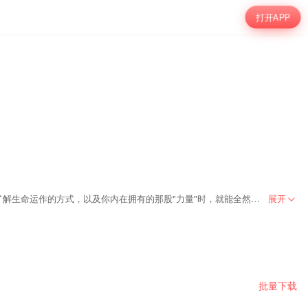
打开APP
在这里，我想为你指出通往精彩人生的路。你将发现某些跟你自己、你的人生和宇宙有关的事，那些事情很不可思议。人生比你想象的简单许多，而当你了解生命运作的方式，以及你内在拥有的那股"力量"时，就能全然体验到生命的魔力──接着，你将拥有精彩的人生！主播文枫为您倾情演绎。关注公众平台“跟文老师学发声”，主播微xin：18919979297 欢迎交流。
展开
批量下载