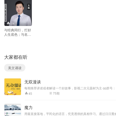
128
与经典同行，打好
人生底色；与名著
为伴，塑造美好心
灵。大家好，我是
声音美容师文枫，
感谢大家订阅我蜻
大家都在听
蜓电台“朗诵经
典”频道，这里有我
朗诵的经典文学作
美文诵读
品，喜欢我的诵读
请收藏吧，欢迎您
的聆听和分享！零
无双漫谈
基础学习朗读技巧
加主播私人微xin：
每期推荐讲述或者解读一个好故事，影视二次元题材为主 qq群号： 34
18919979297 微
75
期
45
xin公众平台“跟文
老师学发声”
魔力
用最直接落地，平民化的语言，究竟透彻的真相学习。通过日日熏修，由浅入深，我们循序渐