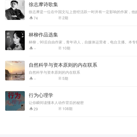
徐志摩诗歌集
徐志摩是一位在中国文坛上曾经活跃一时并有一定影响的作家，他
思想的发展变化，他的创作前后期的不同状况，是和当时社会历史
2
期
74
性。他的散文也自成一格，取得了不亚于诗歌的成就，其中《自剖
林柳作品选集
林柳，90后自由作家，青年诗人，自媒体运营者，电台主播。本专
10
期
--
自然科学与资本原则的内在联系
自然科学与资本原则的内在联系
5
期
--
行为心理学
让你瞬间读懂本人动作背后的秘密
108
期
29