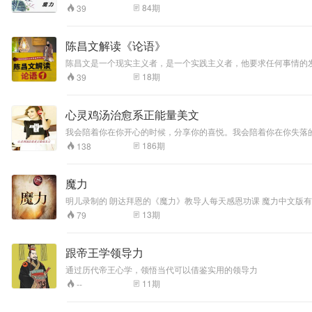
相
84
期
39
陈昌文解读《论语》
陈昌文是一个现实主义者，是一个实践主义者，他要求任何事情的
于我们的事业、人生，同时帮助大家提升心性、人文素养，帮助大
18
期
39
心灵鸡汤治愈系正能量美文
我会陪着你在你开心的时候，分享你的喜悦。我会陪着你在你失落
生活 ，故事百科， 心灵鸡汤 ，职场沟通听书节目，音乐美文 . 我愿化作一个太阳，温暖地照耀着你;我愿化作一轮明月，黑暗中陪伴着你;我愿化作一缕春风，轻轻地抚摸着你;我愿化作一滴甘露，快乐地滋润着你。我想马
186
期
138
上飞到你身边，然后告诉你我想你! 这个世界上总有那么一个人，是你的念想，是你的温暖。就算她不远不近，只要想到她，就永远会觉得安定，觉得踏实，觉得心里有底。甚至连周围的空气，都变得笃定。世界只是一
些影影绰绰的温柔。河还是原来的河，人还是原来的人。我仍然为
魔力
明儿录制的 朗达拜恩的《魔力》教导人每天感恩功课 魔力中文版
13
期
79
跟帝王学领导力
通过历代帝王心学，领悟当代可以借鉴实用的领导力
11
期
--