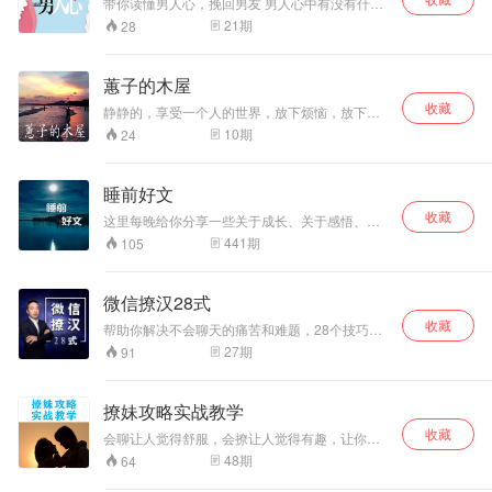
带你读懂男人心，挽回男友 男人心中有没有什么
秘密没有告诉女人的？当然有。作为女人，你应
21
期
28
该怎么做？在男人的底线之前，自己先感觉到，
先做到。 男人对爱情有什么秘密没有告诉
你？很多女人都会想知道。有些东西，男人不会
蕙子的木屋
开口说，但是当他开口的时候，就是事情已经严
收藏
重到他受不了的地步了。
静静的，享受一个人的世界，放下烦恼，放下一
切想要忘记的事，放空自己，聆听属于自己的声
10
期
24
音，第一次，用于做自己不敢做的事，第一次，
尝试不敢尝试的事。相信自己永远都是最棒的。
睡前好文
收藏
这里每晚给你分享一些关于成长、关于感悟、关
于情感的一些故事。每晚一个的暖心故事陪你入
441
期
105
眠。
微信撩汉28式
收藏
帮助你解决不会聊天的痛苦和难题，28个技巧，
让你学会微信聊天！
27
期
91
撩妹攻略实战教学
收藏
会聊让人觉得舒服，会撩让人觉得有趣，让你成
为超有魅力的男人。
48
期
64