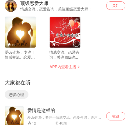
顶级恋爱大师
关注
情感交流，恋爱咨询，关注顶级恋爱大师！
13
27
爱de诠释，专注于
情感交流、恋爱咨
情感交流、恋爱咨
询，关注顶级恋爱
询，关注顶级恋爱
大师，助你成为情
APP内查看主播
大师！
场高手，早日得到
属于自己的幸福！
大家都在听
恋爱心理
爱情是这样的
收藏
爱de诠释，专注于情感交流、恋爱咨询，关注顶
级恋爱大师！
46
期
13