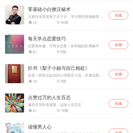
零基础小白撩汉秘术
收藏
大家好这里是集兰女子社，专注两性情感修复、
挽回爱情， 添加V：maodok 进入社群
44
期
12
每天学点恋爱技巧
收藏
恋爱很有趣，尽情去恋爱！你和她的距离触手可
及！ 公*众*号【趣恋情感】，关注获取更多恋爱
9
期
87
技巧，不断进步，早日找到真爱！ 适合人群： 有
任何情感问题的成年男性。如一直单身、感情破
裂、聊天平淡、约会失败、缺乏魅力、形象糟
扒书《梨子小姐与自己相处》
糕、缺乏自信心等。 在本次专辑课程里可以获得
收藏
什么？ 1. 一整套恋爱框架及体系，从容面对交往
这是一部跌宕起伏的心理寓言小说，作者试图向
过程中的层层阻碍 2. 将自己打造成魅力男神，绽
读者揭示，在经济增长放缓，竞争日趋激烈的社
5
期
19
放属于你的无尽吸引力 3. 遇到真命就能把握真爱
会环境下，如何摆脱令人疲惫不堪的精神内耗，
的能力 4. 高效实用的约会技巧，关系升级不再是
找到与自己的相处之道。我读完之后，收获不仅
问题 5. 不再为追求女性而困扰，改变成一块强力
仅是这些，书中绝妙的语言对人生各个不同侧面
点赞过万的人生百态
的磁铁，吸引你想吸引的异性 6. 提升社交能力，
的描述得非常精彩。
成为全场亮点，在任何场合都能让在场的人为你
收藏
邀您共享听觉盛宴，品味人生百态
喝彩 7. 处理长期关系，应对分手挽回，笑对情敌
79
期
41
的能力
读懂男人心
收藏