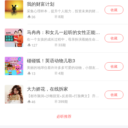
知，她已经订婚了。同一天遭遇了同样伤痛的两
我的财富计划
个人究竟会擦出怎样的火花呢？两个人突入其来
收藏
的婚姻，是为了忘记彼此的伤痛往事还是命运的
采集心理样本，提升个人能力，投资未来的财富
一向安排？
增值听书清单 作者:望财财道听书栏目 播者:望财
8
期
36
马冉冉：和女儿一起听的女性正能量
课
收藏
在一个女孩的成长过程中，母亲扮演着她生命中
的第一位导师的角色。女孩真正长成女人的道
33
期
127
路，就是意味着她把母亲曾教导过她的一切“女性
能量”智慧，真正在生命中活出来、实践出来的过
程。 只是，在漫长的历史岁月中，“女性能量”从
碰碰狐！英语动物儿歌3
母亲传递给女儿的文化传统，渐渐失落。曾经，
收藏
在一个氏族部落中，由所有女性长辈向年轻女孩
美丽的地球住着许许多多可爱的动物，小朋友
传承女性能量的仪式，也渐渐失落了。 在如今这
们，想不想去认识一下呢？ 一起看《碰碰狐！英
4
期
13
个时代，大部分女孩长大成人的过程中，缺少一
语动物儿歌3》，和碰碰狐一起去大自然探险吧，
位女性导师，可以手把手、心连心，为她讲解她
在这里，有欢乐的丛林音乐节、有趣的企鹅舞表
作为女人的感受情绪要如何面对；第一次月经来
演、精彩的狮子和老虎的对决，还有树懒、羚
大力娇花，在线拆家
潮的时候，要怎样呵护照顾自己；面对身体发育
羊、变色龙、鸭嘴兽等各种独特的动物们在等着
时，要如何转变对自己身体意象的理解；在情感
收藏
大家。 想要认识这些可爱的动物，和它们做朋友
【都市脑洞+沙雕甜宠+反差萌+打脸爽文】 乔
萌动时，要如何去定义她跟另一半的互动模式；
吗？现在就出发去看看吧！
蓁，一个拥有林黛玉般绝世容颜、却天生附带“绿
399
期
46
她要如何去塑造自己的人生，确定自己的目标和
巨人”级毁天灭地之力的待业女青年。 因为力气太
梦想；她要如何制定达成目标的策略和行动步
大，求职屡屡碰壁，她最大的梦想是给孤儿院奶
骤……这一切，原本应该由母亲或一位女性长
奶攒钱买套房。 直到一份离谱的offer砸中她：傅
必听推荐
辈，教导给我们的女孩儿们。 现在，我们重新迎
氏总裁，重度洁癖、脾气乖戾，诚聘贴身保镖兼
回这种失落的女性能量传承，由资深“女性能量”疗
助理——要求：能抗揍，能闭嘴，能挡桃花。 乔
愈导师——马冉冉老师，透过这个系列的女性能
蓁上岗后，青海市画风彻底跑偏—— 商战谈判桌