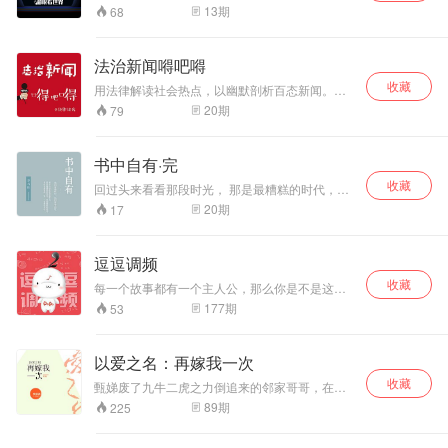
叨叨。这里是猫眼看世界，资深段子手姬师兄带
13
期
68
你侃尽人间百态，阅尽大千世界。听到你手机没
电，说到我满头大汗。传说中的充电两小时，就
是为了听我五分钟！猫眼看世界，跟着师兄一起
法治新闻嘚吧嘚
high！更多精彩内容订阅猫巷微信公众号：
收藏
MXRadio；qq听友群：296122873
用法律解读社会热点，以幽默剖析百态新闻。全
网首档法律talkingshow——法治新闻嘚吧嘚！
20
期
79
书中自有·完
收藏
回过头来看看那段时光， 那是最糟糕的时代，也
是最好的时代， 书中有想要的一切，一切都在书
20
期
17
中。
逗逗调频
收藏
每一个故事都有一个主人公，那么你是不是这个
主人公呢？
177
期
53
以爱之名：再嫁我一次
收藏
甄娣废了九牛二虎之力倒追来的邻家哥哥，在婚
礼当天却还是喊错了初恋的名字，没想到她始终
89
期
225
都是那个傻瓜。而就在同一天里，有爱情洁癖，
却唯独对自己大三岁的学姐专一的顾梓源却被告