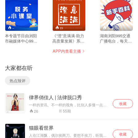
--
19
--
本专题节目由浏阳
《“澄”意满满·助力
湖南浏阳995交通
市融媒体中心995
高质量发展》系列
广播电台，每天学
交通广播携手浏阳
节目
一点，新手也能变
APP内查看主播
市税务局联合制
成老司机。
作。
大家都在听
热点辣评
律界俏佳人 | 法律脱口秀
收藏
一样的资讯、不一样的视角，比别人多懂一点
法。 需要更多法律贴士？关注我们的官方公众
55
期
26
号“Lawyer点评”！你更可以一键直达律师咨询、
法律服务。任何问题也可添加助手vx:
Your_Lawyers_wx
猫眼看世界
收藏
人在江湖飘，偶尔挨两刀。要想不挨刀，听我瞎