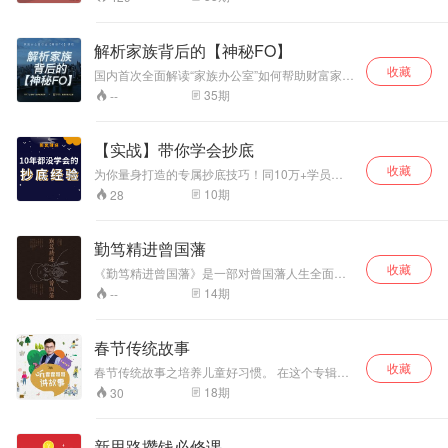
词。内容涵盖两会前瞻、总理记者会、政府工作
报告、各部委发布会等热门话题。
解析家族背后的【神秘FO】
收藏
国内首次全面解读“家族办公室”如何帮助财富家族
进行传承设计。 集10万字行业观察，100+家族
35
期
--
密切沟通，凝结而成的行业入门级课程。 通过案
例解读，揭秘家族办公室的软实力。 设12个版块
家族FO的必要性/国内家办趋势解读/家族传承目
【实战】带你学会抄底
标的多样性/家族传承中的代际沟通/家族顶层架
收藏
构/家族资产税务筹划/家族资产隔离工具/家族资
为你量身打造的专属抄底技巧！同10万+学员一
产配置/家族影响力投资/家族产业投资/家族声誉
起改变抄底亏损的命运！ 更多直播关注公众号：
10
期
28
管理/VFO虚拟家族办公室的应用
阳光讲知识 个人建议，仅供参考！
勤笃精进曾国藩
收藏
《勤笃精进曾国藩》是一部对曾国藩人生全面解
读之作，曾国藩女儿曾纪芬推崇备至，亲自作序
14
期
--
推荐。它堪称一部精神的冶炼志，有关人生的各
个方面，居官、同僚、子女、养生、读书、观
人、器量、骄奢、淡泊、挫辱、坚忍，自省、笃
春节传统故事
实……在作者凝重简练的笔触下，对一个出身卑
收藏
微、资质平平的普通读书人变成中国近代史不容
春节传统故事之培养儿童好习惯。 在这个专辑当
错过的大家的精神历程，给予了淋漓尽致的、极
中，有很多好玩有趣儿的故事，比如过年包饺子
18
期
30
有震撼力的叙述。此次出版，精心遴选了59幅与
小朋友们也可以搭把手呢，还有年兽到底长什么
曾氏相关的珍稀彩色插图，图文相辅，可以更好
样？如果我给它一个饺子吃，会发生怎么样有趣
了解一个资质平庸的普通人如何通过长期自我教
的事呢？ 在这个专辑里，不仅小朋友可以通过听
新思路攒钱必修课