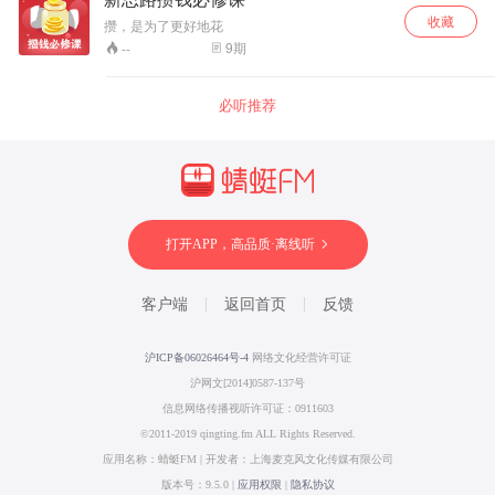
育终成大才的不凡历程和心得。 作者:胡哲敷 播
故事了解更多有关春节的习俗，而且再故事里还
者:李志
收藏
会提示家长和小朋友在节气期间做哪些有意义的
攒，是为了更好地花
事，从而培养孩子的好习惯。 比如，家长和孩子
9
期
--
一起贴春联，门神或者窗花，如何锻炼孩子的感
觉统合能力呢？家长如何借助拜年送吉祥，培养
孩子的语言发展和想象力呢？ 还有啊，过年家里
必听推荐
来了亲亲，熊孩子遇见熊亲戚该如何应对？中国
式“逗娃”不可取，伤了孩子自信心不说，还有可能
伤害孩子自尊心。这些问题该如何解呢？ 快来收
听霍霍哥哥讲春节传统故事吧，孩子听完养成好
习惯，父母听完收获好方法！ 适合爸妈和宝宝一
起听的好故事
打开APP，高品质·离线听
客户端
返回首页
反馈
沪ICP备06026464号-4
网络文化经营许可证
沪网文[2014]0587-137号
信息网络传播视听许可证：0911603
©2011-2019 qingting.fm ALL Rights Reserved.
应用名称：蜻蜓FM | 开发者：上海麦克风文化传媒有限公司
版本号：9.5.0 |
应用权限
|
隐私协议