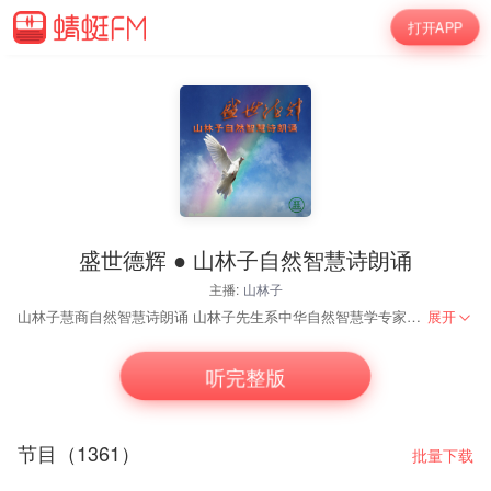
打开APP
盛世德辉 ● 山林子自然智慧诗朗诵
主播:
山林子
山林子慧商自然智慧诗朗诵 山林子先生系中华自然智慧学专家，中华自然智慧慧商学专家，中华自然智慧创新思维专家，中华自然智慧养生学专家。山林子先生从事思想教育、慧商教育及文化艺术工作四十余年，在思想教育领域和文化艺术实践方面，特别是在“自然智慧学”、“自然智慧慧商学”、“自然智慧自主创新思维”以及“自然智慧养生学”方面有着自己独到的发现和见解，被媒体誉为“自然智慧养生第一人”。他在世界上首次提出“慧商”；“回归自然，宇宙无限；回归自我，生命无限；回归心灵，智慧无限！”；“智慧就是力量，世纪呼唤智慧教育！”“慧商就是力量，世纪呼唤慧商教育！”；“创智慧人生诗意，享诗意智慧人生！”等重要概念和观点。在世界上首倡慧商教育、智慧教育和教育智慧、人生诗意智慧教育，同时进行了国家级和省级课题研究，并已在高等院校进行了多年的有益教学实践。他以“传播人类先进文化，提升人类心身素质”为个人终生奋斗的目标！ 更多精彩诗文，敬请点击山林子春雨慧商新浪博客 http://blog.sina.com.cn/s/articlelist_5588346776_0_1.html
展开
听完整版
节目（1361）
批量下载