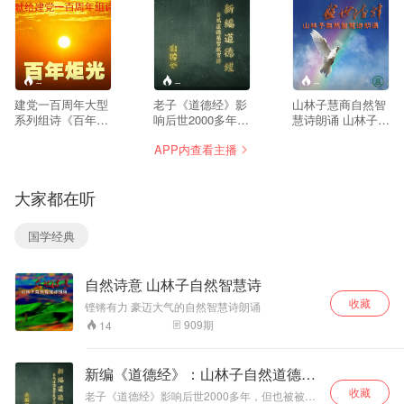
--
--
--
建党一百周年大型
老子《道德经》影
山林子慧商自然智
系列组诗《百年炬
响后世2000多年，
慧诗朗诵 山林子先
光》，百年征程波
但也被被世人误读
生系中华自然智慧
APP内查看主播
澜壮阔，百年初心
2000多年，其中
学专家，中华自然
历久弥坚。漫漫长
的“无为”等内容，
智慧慧商学专家，
夜中，一把火炬在
历来争议颇大，有
中华自然智慧创新
大家都在听
航船上点亮，这把
人认为老子思想理
思维专家，中华自
永恒不息的火炬，
论过于消极，其实
然智慧养生学专
引领一个灾难深重
这里存在着很大的
家。山林子先生从
国学经典
受尽屈辱的古老德
误读。山林子《新
事思想教育、慧商
慧民族打破枷锁，
编道德经》用自然
教育及文化艺术工
冲出牢笼，追寻希
道德智慧教育理念
作四十余年，在思
自然诗意 山林子自然智慧诗
望！让我们来看看
来重新解读《道德
想教育领域和文化
这些伟大的火炬！
经》，更好地把握
艺术实践方面，特
收藏
铿锵有力 豪迈大气的自然智慧诗朗诵
《道德经》的精髓
别是在“自然智慧
909
期
14
——《道德经》是
学”、“自然智慧慧
实用的而不是用来
商学”、“自然智慧
解释的。 山林子先
自主创新思维”以
新编《道德经》：山林子自然道德智
生系自然道德智慧
及“自然智慧养生
慧教育诗
收藏
学、慧商学、创新
学”方面有着自己独
老子《道德经》影响后世2000多年，但也被被世