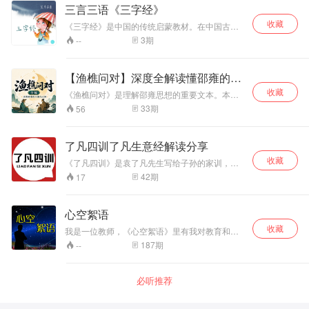
化，提升人类心身
三言三语《三字经》
校进行了有益的探索研究和教学实践，有多项国
素质”为个人终生奋
家和省级课题研究，在教育实践运用中均取得很
收藏
斗的目标！ 更多精
《三字经》是中国的传统启蒙教材。在中国古代
好的实效成果。
彩诗文，敬请点击
经典当中，《三字经》是最浅显易懂的读本之
3
期
--
山林子春雨慧商新
一。《三字经》取材典范，包括中国传统文化的
文学、历史、哲学、天文地理、人伦义理、忠孝
浪博客
节义等等，而核心思想又包括了“仁，义，诚，
http://blog.sina.com.
【渔樵问对】深度全解读懂邵雍的天
敬，孝。”背诵《三字经》的同时，就了解了常
地与人间
收藏
识、传统国学及历史故事，以及故事内涵中的做
《渔樵问对》是理解邵雍思想的重要文本。本专
人做事道理。
辑立足宋明理学思想专业分析，对原文逐层拆
33
期
56
解，讲清其中关于天地、动静、治乱、兴衰与人
事的核心思想。语言通俗易懂，表达轻松幽默，
让没有古文和哲学基础的听众，也能真正听懂邵
了凡四训了凡生意经解读分享
雍眼中的天地与人间。
收藏
《了凡四训》是袁了凡先生写给子孙的家训，融
合了儒释道三家思想，解释了命运的真相和改造
42
期
17
命运的方法，教导后人明辨善恶，并强调为人谦
德之益处。 这是一本奇书，影响了无数人，把生
命的真相，人生的经验记录下来，传给自己的儿
心空絮语
子。 从明朝以后，很多人研读了《了凡四训》，
收藏
个人家业、事业都发生了翻天覆地的变化。 其中
我是一位教师，《心空絮语》里有我对教育和生
就有曾国藩，稻盛和夫等等； 你还在等什么，关
活的感悟、也飘荡着我的歌声，我愿用自己的文
187
期
--
注订阅开始听书吧！！！
笔与声音，在这里构筑一座心灵的田园，铺展一
方诗意的天空，描绘一幅理想的画卷，收藏颗颗
智慧的珍珠，2018，心空絮语欢迎你！
必听推荐