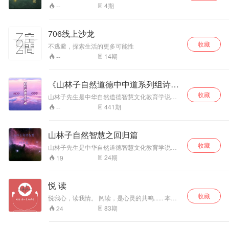
人误读2000多年，其中的“无为”等内容，历来争
思维、养生学专
到的发现和见解，
4
期
--
议颇大，有人认为老子思想理论过于消极，其实
家。首倡并践行自
被媒体誉为“自然智
这里存在着很大的误读。山林子《新编道德经》
然道德智慧教育与
慧养生第一人”。他
用自然道德智慧教育理念来重新解读《道德
教育智慧、慧商教
在世界上首次提
706线上沙龙
经》，更好地把握《道德经》的精髓——《道德
育，人生诗意教
出“慧商”；“回归自
收藏
经》是实用的而不是用来解释的。 山林子先生系
不逃避，探索生活的更多可能性
育，养生教育，以
然，宇宙无限；回
自然道德智慧学、慧商学、创新思维、养生学专
自然道德智慧诗词
归自我，生命无
14
期
--
家。首倡并践行自然道德智慧教育与教育智慧、
和文章传播人类先
限；回归心灵，智
慧商教育，人生诗意教育，养生教育，以自然道
进文化，提升人类
慧无限！”；“智慧
德智慧诗词和文章传播人类先进文化，提升人类
心身素质！
就是力量，世纪呼
《山林子自然道德中中道系列组诗》
心身素质！
唤智慧教育！”“慧
鹤清
收藏
山林子先生是中华自然道德智慧文化教育学说的
商就是力量，世纪
创始人和践行者。 四十多年来，他始终遵循优秀
441
期
--
呼唤慧商教
传统的继承贵在适时创新的理念，以马克思主义
育！”；“创智慧人
中国化、中华优秀传统文化现代化和与时俱进具
生诗意，享诗意智
体化为学术研究宗旨，以回归人类自然道德本体
山林子自然智慧之回归篇
慧人生！”等重要概
文化精神、复兴人类优秀传统自然道德智慧文化
念和观点。在世界
收藏
和中华自然道德智慧文化教育为己任，以原创的
山林子先生是中华自然道德智慧文化教育学说的
上首倡慧商教育、
自然道德智慧诗词、心语和文章传播人类自然道
创始人和践行者。 四十多年来，他始终遵循优秀
24
期
19
智慧教育和教育智
德智慧文化精神，以传播人类先进自然道德智慧
传统的继承贵在适时创新的理念，以马克思主义
慧、人生诗意智慧
文化教育，全面提升人类自然道德智慧心身素质
中国化、中华优秀传统文化现代化和与时俱进具
教育，同时进行了
为个人终生奋斗的目标！ 他在全面深入研究中
体化为学术研究宗旨，以回归人类自然道德本体
悦 读
国家级和省级课题
华、东方和西方优秀传统自然道德智慧文化精神
文化精神、复兴人类优秀传统自然道德智慧文化
的基础上，从上世纪九十年代初始，在世界上首
研究，并已在高等
收藏
和中华自然道德智慧文化教育为己任，以原创的
悦我心，读我情。 阅读，是心灵的共鸣...... 本栏
先提出并倡导践行“自然道德慧商文化教育”“自然
院校进行了多年的
自然道德智慧诗词、心语和文章传播人类自然道
目由威海市文广新局与威海晚报联合主办
83
期
24
道德智慧教育和自然道德教育智慧”“创自然道德智
有益教学实践。他
德智慧文化精神，以传播人类先进自然道德智慧
慧人生诗意，享自然道德智慧诗意人生”和“自然道
文化教育，全面提升人类自然道德智慧心身素质
以“传播人类先进文
德智慧养生教育”等重要教育观点、理念，并在高
为个人终生奋斗的目标！