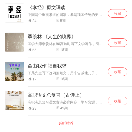
执厥中。”这出自《尚书》的十六个字，被称为儒
言，读懂人生百味…… 来听这一群人，机智而风
家心法。
《孝经》原文诵读
趣的“嗨聊”传习录！
收藏
中国是个重视孝道的国家，孝是我国传统的美
德。《孝经》则是讨论孝道的一部书，传为孔子
9
期
24
所作。 《孝经》，以孝为中心，为历代儒客尊
崇，比较集中地阐述了儒家的伦理思想。它肯
定“孝”是上天所定的规范，“夫孝，天之经也，地
季羡林 《人生的境界》
之义也，人之行也。”指出孝是诸德之本，认为“人
收藏
之行，莫大于孝”，国君可以用孝治理国家，臣民
国学大师季羡林在90高龄时写下文学著作，简约
能够用孝立身理家。《孝经》首次将孝与忠联系
超然的哲思智慧就像黑夜里的一盏明灯指引着人
18
期
65
起来，认为“忠”是“孝”的发展和扩大，并把“孝”的
生的方向，返璞归真的文学需要宛如美酒一般沁
社会作用推而广之，认为“孝悌之至”就能够“通于
人心脾。让我们一起走进文学大师的最美《人生
神明，光于四海，无所不通”。对实行“孝”的要求
境界》。
命由我作 福自我求
和方法也作了系统而详细的规定！ 它主张
把“孝”贯串于人的一切行为之中，“身体发肤，受
收藏
了凡先生写下这四篇短文，用来告诫他儿子，后
之父母，不敢毁伤”，是孝之始；“立身行道，扬名
来广流传于世，就是「了凡四训」这本书。他教
16
期
17
于后世，以显父母”，是孝之终。
戒他的儿子袁天启，认识命运的真相，明辨善恶
的标准，改过迁善的方法，以及行善 积德 谦虚种
种的经验教训。是一本人人都要读的好书。
高职语文总复习（古诗上）
收藏
高职考总复习语文古诗必背内容，学习资源，如
有侵权，请站内联系我撤销。
49
期
23
必听推荐