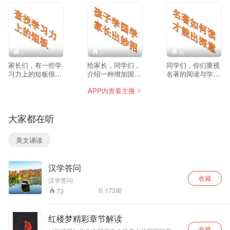
--
--
50
家长们，有一些学
给家长，同学们，
同学们，你们重视
习力上的短板很隐
介绍一种增加国学
名著的阅读与学习
蔽，不易被察觉。
储备的简易方法
吗？最好能多一些
APP内查看主播
我们把它们一一找
饭后几分钟，学一
重视。因为名著可
出来，助孩子在学
篇地图上的国学，
以增加文学修养，
习时效率更高。 同
学一个写作方法，
还因为与名著相关
大家都在听
学们，意识到你的
做几道国学题。累
的试题会在未来的
学习力上有短板，
积一年就是上千
考试中会出现。比
你该高兴。因为你
题。 作业太多啦，
如2017年北京高考
美文诵读
已经够用功了，如
考试中涉及的国学
语文题里就有“用花
果挖掘出阻碍学习
知识面又那么宽。
来形容红楼梦里的
效率的短板，你就
如何找一个好方式
一个人物”。这道题
汉学答问
会迎来更大的进
增加国学厚度？ 地
有六分之多呢。 无
步。 学会如何学
图上的国学，是个
论哪一种需求，都
收藏
汉学答问
习，它一定比一门
被逼出来的想法。
值得重视名著。 本
173
期
73
心思多看书，多做
从地图上学国学，
专栏帮助你在名著
题更重要。 开始，
思路清晰，容易
中读出深意。本专
我们把“短板研
记。如果您的作文
栏想告诉同学们：
红楼梦精彩章节解读
究”分享在“共众
想提高，这里也可
只有站在作者如何
收藏