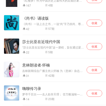
号“国学小驴
以学到写作方法。
创作作品的角度阅
《红楼梦》作为中国历史上最伟大的宏观巨著，
友”上。家长们建议
是白话小说的巅峰，我们选取了书中有联系的章
每天，我们 利用饭
读名著，才能读出
4
期
167
节，组成了多个精彩系列，同时在播讲时加入个
把这些研究放在蜻
后的几分钟，借助
真正的深意。
人的思考和品评，让你快速的领略《红楼梦》的
蜓上，助更多家长
地图来学一点国
魅力。
帮助孩子进步，毕
学。吃完饭的几分
《尚书》诵读版
竟孩子学得太累
钟，对着地图学国
收藏
《尚书》一说上古之书，一说“尚”字乃崇尚、尊崇
了，毕竟孩子要学
学，日积月累，孩
之意。《尚书》又称《书》、《书经》，是我国
有所成，需要学得
子必然人格与心灵
57
期
42
第一部上古历史文件和部分追述古代事迹著作的
更深。
得到营养。
汇编。《尚书》分为《虞书》、《夏书》、《商
书》、《周书》。战国时期总称《书》，汉代改
莎士比亚在近现代中国
称《尚书》，即“上古之书”，是儒家五经之一。
收藏
《尚书》命运多舛，相传为孔子整理、选编成一
“莎士比亚在近现代中国”这一课程，旨在通过梁启
百篇，流传至今只剩28篇。该书要旨其一在明仁
超、林纾、王国维、朱东润、郑振铎、胡适、茅
5
期
22
君治民之道；其二，在明贤臣事君之道。 《尚
盾、朱生豪、梁实秋等这些中国近现代著名学者
书》所录，为虞、夏、商、周各代典、谟、训、
和翻译家对莎士比亚的具体接受与批评，说明莎
诰、誓、命等文献。其中虞、夏及商代部分文献
士比亚在近现代中国从社会政治诉求与学术学理
意林朗读者-怀楠
是据传闻而写成，不尽可靠。“典”是重要史实或专
探究两个不同层面被接受的方式、价值与意义，
题史实的记载；“谟”是记君臣谋略的；“训”是臣开
收藏
进而阐释近现代中国接受外来作家作品的共同规
吉林新闻综合广播主持人怀楠 为《意林》杂志朗
导君主的话；“诰”是勉励的文告；“誓”是君主训诫
律及其意义。
读有声故事。
42
期
31
士众的誓词；“命”是君主的命令。自汉以来，《尚
书》一直被视为中国社会的政治哲学经典，既是
帝王的教科书，又是贵族子弟及士大夫必修书
嗨聊传习录
目，在历史上很有影响。 《尚书》文字古奥迂
涩，所谓“周诰殷盘，诘屈聱牙”，就是指这个特
收藏
梦寻千百次——去人欲存天理； 尝万般滋味——
点。《尚书》 最引人注目的思想倾向，是以天命
觅那心体光明； 知行合一，用起来是怎么一回
23
期
14
观念解释历史兴亡，以为现实提供借鉴。 《尚书·
事？ 「心外无物」的认识虽越来越深刻，但这又
大禹谟》：“人心惟危，道心惟微；惟精惟一，允
能如何帮助我们应对人生百事呢？ 细听阳明之