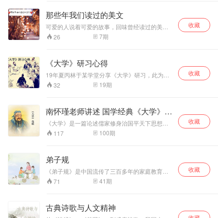
大读者奉献了精美
的有声读物。《青
那些年我们读过的美文
塞》美声美文有声
收藏
读物成功入选吉林
可爱的人说着可爱的故事，回味曾经读过的美
文，体会文中意境，感悟美好时光。
省全民阅读活动民
7
期
26
生读本，为广大青
少年奉献了一部形
式新颖、内容优美
《大学》研习心得
的阅读作品。
收藏
19年夏丙林于某学堂分享《大学》研习，此为音
频，祈为中国文化传播弘扬尽己之力。
19
期
32
南怀瑾老师讲述 国学经典《大学》
选辑
收藏
《大学》是一篇论述儒家修身治国平天下思想的
散文，原是《小戴礼记》第四十二篇，相传为曾
100
期
117
子所作，是一部中国古代讨论教育理论的重要著
作。经北宋程颢、程颐竭力尊崇，南宋朱熹又作
《大学章句》，最终和《中庸》、《论语》、
弟子规
《孟子》并称“四书”。宋、元以后，《大学》成为
收藏
学校官定的教科书和科举考试的必读书，对中国
《弟子规》是中国流传了三百多年的家庭教育宝
古代教育产生了极大的影响。
典，代代相傅。这本书记录了长辈对晚辈充满爱
41
期
71
的品德智慧教育。打开这本宝典，就像父母和祖
辈给了我们一把金钥匙，让我们可以开启幸福美
满的人生。
古典诗歌与人文精神
收藏