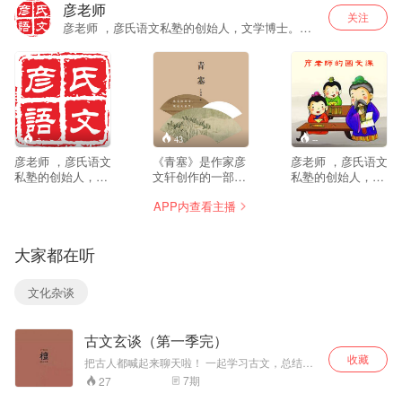
彦老师
关注
彦老师 ，彦氏语文私塾的创始人，文学博士。在
写作、国学、书法等多个方面具备深厚的造诣。
--
43
--
彦老师 ，彦氏语文
《青塞》是作家彦
彦老师 ，彦氏语文
私塾的创始人，文
文轩创作的一部散
私塾的创始人，文
学博士。在写作、
文集。作者游历祖
学博士。在写作、
APP内查看主播
国学、书法等多个
国大好山河，归乡
国学、书法等多个
方面具备深厚的造
之后又由衷地赞叹
方面具备深厚的造
诣。彦老师作为
北国的秀丽风景，
诣。彦老师作为
大家都在听
《约会班主任》栏
抒发了对家乡的热
《约会班主任》栏
目的主讲嘉宾，尝
爱和眷恋。其中部
目的主讲嘉宾，尝
试微作文的创作；
分精彩的美文选篇
试微作文的创作；
文化杂谈
并邀请著名主播陈
邀请吉林省著名朗
并邀请著名主播陈
小明老师倾情朗
诵艺术家彤卉和著
小明老师倾情朗
诵。彦老师微信账
名广播人诗展倾情
诵。
古文玄谈（第一季完）
号：yanshiyuwen
录制了有声作品，
美文和美声相应相
收藏
把古人都喊起来聊天啦！ 一起学习古文，总结分
合、文学家和艺术
享。
7
期
27
家亦咏亦叹，为广