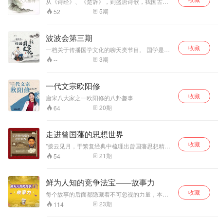
从《诗经》、《楚辞》，到盛唐诗歌，我国古典
诗歌创造出了一个又一个文化高峰。品味魏晋诗
5
期
52
歌的建安风骨、感悟盛唐诗歌的激越情怀。我国
古典诗歌究竟具有怎样的艺术魅力？今天我们又
该如何挖掘与弘扬传统的人文精神？央视《百家
波波会第三期
讲坛》主讲人、北京大学程郁缀[zhuì]教授讲述
收藏
《古典诗歌与人文精神》。
一档关于传播国学文化的聊天类节目。 国学是以
先秦经典及诸子百家学说为根基，它涵盖了两汉
3
期
--
经学、魏晋玄学、隋唐佛学、宋明理学、明清实
学和同时期的先秦诗赋、汉赋、六朝骈文、唐宋
诗词、元曲与明清小说并历代史学等一套完整的
一代文宗欧阳修
文化、学术体系。
收藏
唐宋八大家之一欧阳修的八卦趣事
20
期
64
走进曾国藩的思想世界
收藏
"拨云见月，于繁复经典中梳理出曾国藩思想精髓
高度提炼，系统阐述，全面展示曾国藩的人生经
21
期
54
验 学习曾国藩的慎独功夫，帮助逆袭人生困境与
挫折"
鲜为人知的竞争法宝——故事力
收藏
每个故事的后面都隐藏着不可忽视的力量，本节
目教你应用故事的力量，培育、提升你的故事
23
期
114
力。专注研究故事30年的刘海涛教授带你走进“故
事场”、体验“故事力”，让你学会驾驭故事，读写