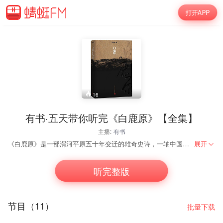
打开APP
16
有书·五天带你听完《白鹿原》【全集】
主播:
有书
《白鹿原》是一部渭河平原五十年变迁的雄奇史诗，一轴中国农村班斓多彩、触目惊心的长幅画卷。主人公六娶六丧，神秘的序曲预示着不祥。一个家族两代子孙，为争夺白鹿原的统治代代争斗不已，上演了一幕幕惊心动魄的活剧：巧取风水地，恶施美人计，孝子为匪，亲翁杀媳，兄弟相煎，情人反目……大革命、日寇入侵、三年内战，白鹿原翻云覆雨，王旗变幻，家仇国恨交错缠结，冤冤相报代代不已……古老的土地在新生的阵痛中颤粟。
展开
听完整版
节目（11）
批量下载