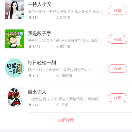
主持人小安
收藏
微信公众号：主持人小安 这里永远是你的私人电
台~
279
期
116
我是段子手
收藏
段子手大脸 每天为您送上新鲜笑料 各位 如果我
开直播 你们会来听吗 留言告诉我
907
期
1081
每日轻松一刻
收藏
轻松一刻，一刻轻松！每天收听包开心！
1396
期
1319
语出惊人
收藏
一档火热 暴走 八卦 热议的网络话题 一档独特视
野的解说分析 语言中流露智慧 笑料里感悟人生
12
期
344
必听推荐