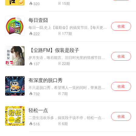
了大仙儿的冷知识，立刻告别冷场，让你成为当
15
期
320
之无愧的话题王，异性眼中的焦点！！
每日壹囧
收藏
每日一囧,史上【最勤奋】的搞笑节目,【每天更
新】不见不散 !
177
期
222
【尘路FM】假装是段子
收藏
岁月失语，唯石能言。旧日时光里的情感节目，
抖落了偶尔抽风丢的段子。 V公众平台：
22
期
137
chenlufm 听友群：92861395（备注来源）
有深度的脱口秀
收藏
不只是脱口秀，希望博人一笑的同时，带来思
考。
7
期
732
轻松一点
收藏
二货生活欢乐多，搞笑段子说不停，轻松一点，
轻松不只一点点~ 主播V博：壹粒佳子 欢迎种草
6
期
516
么么哒~