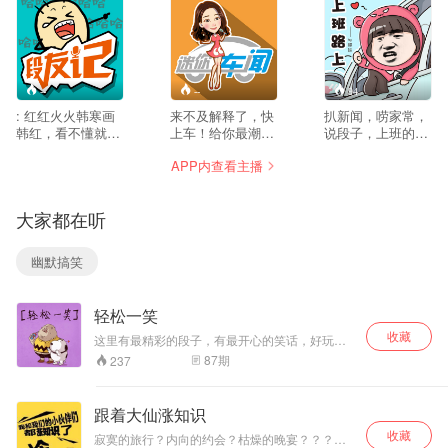
--
--
94
: 红红火火韩寒画
来不及解释了，快
扒新闻，唠家常，
韩红，看不懂就听
上车！给你最潮最
说段子，上班的路
我补补课。
IN的汽车资讯，你
提神醒脑，让膘妹
APP内查看主播
想听的，我都有！
陪你走。
大家都在听
幽默搞笑
轻松一笑
收藏
这里有最精彩的段子，有最开心的笑话，好玩又
轻松，全在轻松一笑 微博：载玄Y 欢迎加入《轻
87
期
237
松一笑》听友群， 群号码：164990185
跟着大仙涨知识
收藏
寂寞的旅行？内向的约会？枯燥的晚宴？？？有