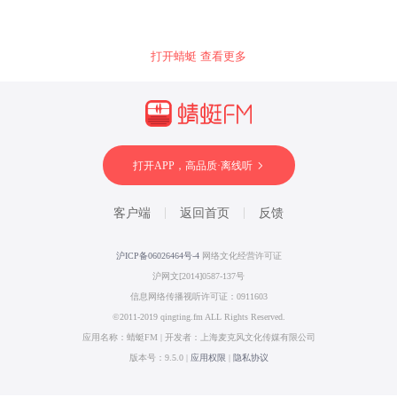
打开蜻蜓 查看更多
打开APP，高品质·离线听
客户端
返回首页
反馈
沪ICP备06026464号-4
网络文化经营许可证
沪网文[2014]0587-137号
信息网络传播视听许可证：0911603
©2011-2019 qingting.fm ALL Rights Reserved.
应用名称：蜻蜓FM | 开发者：上海麦克风文化传媒有限公司
版本号：9.5.0 |
应用权限
|
隐私协议