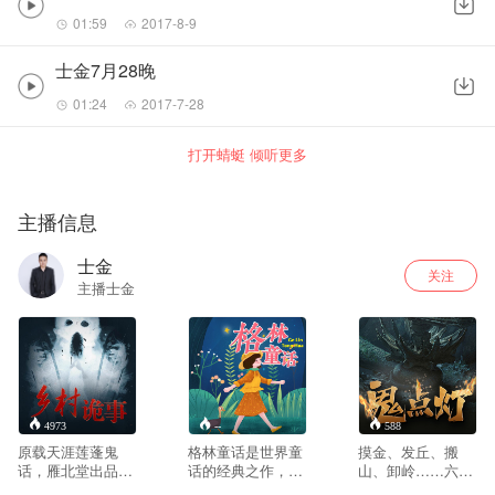
01:59
2017-8-9
士金7月28晚
01:24
2017-7-28
打开蜻蜓 倾听更多
主播信息
士金
关注
主播士金
4973
--
588
原载天涯莲蓬鬼
格林童话是世界童
摸金、发丘、搬
话，雁北堂出品。
话的经典之作，自
山、卸岭……六大
本文开始以一个灵
问世以来，在世界
盗墓门派，缘何重