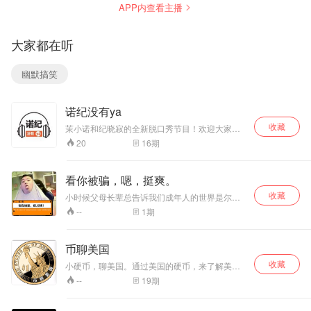
APP内查看主播
异传闻为引，前半
各地影响十分广
现江湖？看悬疑名
部分讲小主人公师
泛。格林兄弟以其
家，续写风靡文坛
傅张有才的历险经
丰富的想象、优美
的盗墓传奇！山村
大家都在听
历，后半部分主要
的语言给孩子们讲
少年意外卷入盗墓
写小主人公。2011
述了一个个神奇而
之争，楚幽王陵大
天涯强帖，拥有千
又浪漫的童话故
战碧眼灯奴，云梦
幽默搞笑
万点击，数十万读
事。
泽中勇斗深潭烛
者，天涯超人气社
龙，昆仑雪域破解
团“雁北堂”写手“雪
阴阳双墓，蛊毒王
诺纪没有ya
冷凝霜”，邀您一起
陵中击败深渊怪
走进灵异的世界。
兽，知名作家糖衣
收藏
茉小诺和纪晓寂的全新脱口秀节目！欢迎大家支
作者：雪冷凝霜 播
古典，书写永远未
持！
16
期
20
音：士金 静萱
知的盗墓江湖，不
可复制的盗墓奇
侠！
看你被骗，嗯，挺爽。
收藏
小时候父母长辈总告诉我们成年人的世界是尔虞
我诈的如今整理思路，身边的挺多人为了钱，为
1
期
--
了自己的欲望，骗财骗色。在当下渣男渣女在某
抖上面已经成为褒义词的年代，我们充分合理化
自己的行为，因为我们学会了道理成年人的世界
币聊美国
就是这样，细想一下挺可怕的那些道理是在警示
收藏
我们不要被骗，而不是让我们成为“骗子‘’，但是
小硬币，聊美国。通过美国的硬币，来了解美国
我们深深的知道被骗有多么让人气愤，不过事过
的历史与文化，里面有许多中国人熟悉又陌生的
19
期
--
多年回头以一个旁观者的视角来看待别有一番滋
故事。
味。