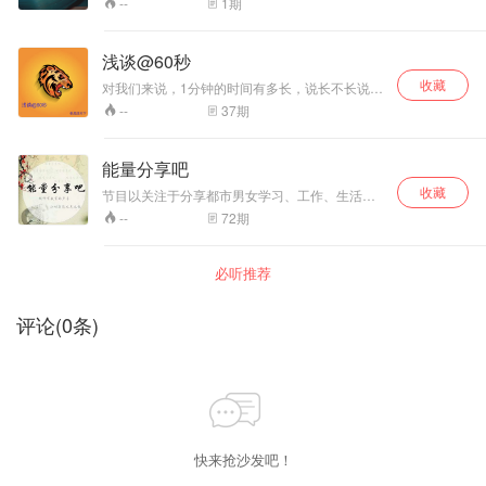
1
期
--
人 不如写信给我 让我们一起聆听Ta的故事吧......
浅谈@60秒
收藏
对我们来说，1分钟的时间有多长，说长不长说短
不短。那我们就来做个实验，看看如果给我一分
37
期
--
钟的话，咱们可以聊点什么，文字的形式可以写
点什么呢。 每一期与每一期的内容不同，每一期
与每一期的观点不大一样。大道理与我们没关
能量分享吧
系，我们呢也不去讲所谓的理想。 我们只是和大
收藏
家来聊聊天，一期一个主题，每期60秒。
节目以关注于分享都市男女学习、工作、生活中
情感、心理问题为宗旨，集新闻性、思辨性、参
72
期
--
与性于一体。栏目故事纪实为主要内容，抽出其
中的典型事例和大家分享，共同品味人间温情冷
暖，传播正能量。
必听推荐
评论
(
0
条)
快来抢沙发吧！