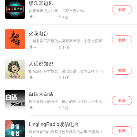
娱乐耳边风
收藏
你想知道的人和事，我都不告诉你。
4
期
--
火花电台
收藏
一档非常不严肃的人类观察节目，主营奇怪事物
研究、反向鸡汤、逆向成功学。
17
期
--
人话说知识
收藏
把高深的科学概念，讲成笑话，会怎么样？ 不说
人话的知识分子都是臭流氓。我们是反装X，反说
13
期
--
教，反培训的“人话派“知识分子。
白话大白话
收藏
搜罗最好玩的段子，最近的热点话题，一本正经
胡说八道。
2
期
--
LinglingRadio读信电台
收藏
所有来信的内容都是粉丝真实的故事 分享给大家
兴许能解决你现在的困惑呢 如果你也是有故事的